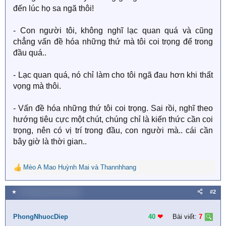
đến lúc họ sa ngã thôi!
- Con người tôi, không nghĩ lạc quan quá và cũng
chẳng vấn đề hóa những thứ mà tôi coi trọng để trong
đầu quá..
- Lạc quan quá, nó chỉ làm cho tôi ngã đau hơn khi thất
vọng mà thôi.
- Vấn đề hóa những thứ tôi coi trọng. Sai rồi, nghĩ theo
hướng tiêu cực một chút, chúng chỉ là kiến thức cần coi
trọng, nên có vị trí trong đầu, con người mà.. cái cần
bây giờ là thời gian..
Mèo A Mao Huỳnh Mai
và
Thannhhang
R
e
a
★
18 Tháng mười một 2018
#2
c
t
i
PhongNhuocDiep
40
❤︎
Bài viết:
7
o