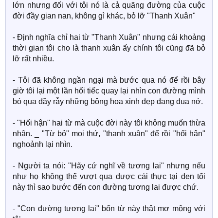
lớn nhưng đối với tôi nó là cả quãng đường của cuộc
đời đầy gian nan, không gì khác, bỏ lỡ "Thanh Xuân"
- Định nghĩa chỉ hai từ "Thanh Xuân" nhưng cái khoảng
thời gian tôi cho là thanh xuân ấy chính tôi cũng đã bỏ
lỡ rất nhiều.
- Tôi đã không ngần ngại mà bước qua nó để rồi bây
giờ tôi lại một lần hối tiếc quay lại nhìn con đường mình
bỏ qua đầy rẫy những bông hoa xinh đẹp đang đua nở.
- "Hối hận" hai từ mà cuộc đời này tôi không muốn thừa
nhận. _ "Từ bỏ" mọi thứ, "thanh xuân" để rồi "hối hận"
nghoảnh lại nhìn.
- Người ta nói: "Hãy cứ nghĩ về tương lai" nhưng nếu
như họ không thể vượt qua được cái thực tại đen tối
này thì sao bước đến con đường tương lai được chứ.
- "Con đường tương lai" bốn từ này thật mơ mộng với