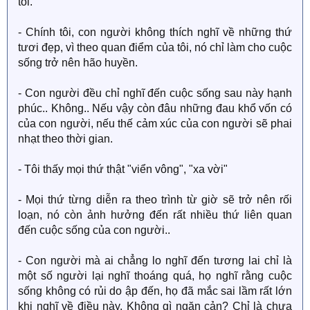
tôi.
- Chính tôi, con người không thích nghĩ về những thứ
tươi đẹp, vì theo quan điểm của tôi, nó chỉ làm cho cuộc
sống trở nên hão huyền.
- Con người đều chỉ nghĩ đến cuộc sống sau này hạnh
phúc.. Không.. Nếu vậy còn đâu những đau khổ vốn có
của con người, nếu thế cảm xúc của con người sẽ phai
nhạt theo thời gian.
- Tôi thấy mọi thứ thật "viển vông", "xa vời"
- Mọi thứ từng diễn ra theo trình từ giờ sẽ trở nên rối
loạn, nó còn ảnh hưởng đến rất nhiều thứ liên quan
đến cuộc sống của con người..
- Con người mà ai chẳng lo nghĩ đến tương lai chỉ là
một số người lại nghĩ thoáng quá, họ nghĩ rằng cuộc
sống không có rủi do ập đến, họ đã mắc sai lầm rất lớn
khi nghĩ về điều này. Không gì ngăn cản? Chỉ là chưa