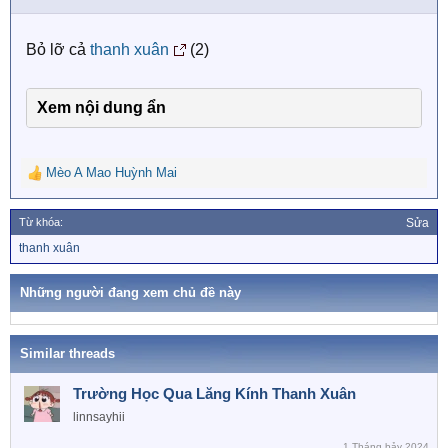
n
s
Bỏ lỡ cả
thanh xuân
(2)
:
Xem nội dung ẩn
Mèo A Mao Huỳnh Mai
R
e
a
Từ khóa:
Sửa
c
T
thanh xuân
t
ừ
i
k
o
h
Những người đang xem chủ đề này
n
ó
a
s
:
Similar threads
Trường Học Qua Lăng Kính Thanh Xuân
linnsayhii
1 Tháng bảy 2024