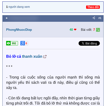
1
người đang xem
Theo dõi
★
18 Tháng mười một 2018
#1
PhongNhuocDiep
40
❤︎
Bài viết:
7
992
0
Bỏ lỡ cả
thanh xuân
* * *
- Trong cái cuộc sống của người mạnh thì sống mà
người yếu thì sách vali ra đi này, điều gì cũng có thể
xảy ra.
- Còn tôi đang bất lực ngồi đây, nhìn thời gian từng giây
từng phút trôi đi. Tôi đã bỏ lỡ thứ mà không được coi là