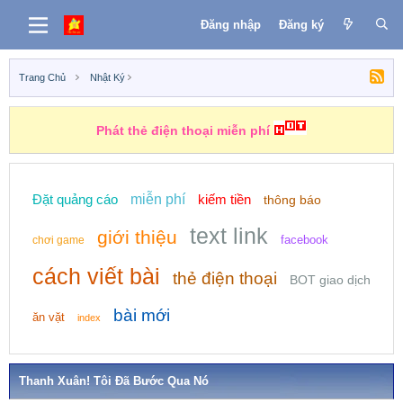
Đăng nhập
Đăng ký
Trang Chủ
Nhật Ký
Phát thẻ điện thoại miễn phí
Đặt quảng cáo
miễn phí
kiếm tiền
thông báo
text link
giới thiệu
facebook
chơi game
cách viết bài
thẻ điện thoại
BOT giao dịch
bài mới
ăn vặt
index
Thanh Xuân! Tôi Đã Bước Qua Nó