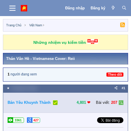
Đăng nhập
Đăng ký
Trang Chủ
Việt Nam
Những nhiệm vụ kiếm tiền
Thán Vân Hề - Vietnamese Cover: Reii
1
người đang xem
Theo dõi
★
6 Tháng chín 2021
#1
Bán Yêu Khuynh Thành
4,801
❤︎
Bài viết:
207
3361
427