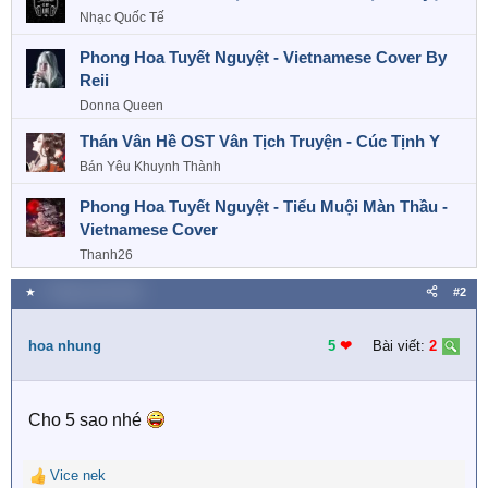
:
Nhạc Quốc Tế
Phong Hoa Tuyết Nguyệt - Vietnamese Cover By
Reii
Donna Queen
Thán Vân Hề OST Vân Tịch Truyện - Cúc Tịnh Y
Bán Yêu Khuynh Thành
Phong Hoa Tuyết Nguyệt - Tiểu Muội Màn Thầu -
Vietnamese Cover
Thanh26
★
7 Tháng mười 2021
#2
hoa nhung
5
❤︎
Bài viết:
2
Cho 5 sao nhé
Vice nek
R