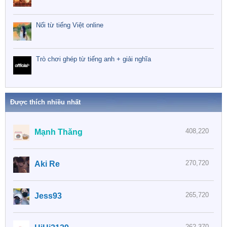
Nối từ tiếng Việt online
Trò chơi ghép từ tiếng anh + giải nghĩa
Được thích nhiều nhất
408,220
Mạnh Thăng
270,720
Aki Re
265,720
Jess93
262,370