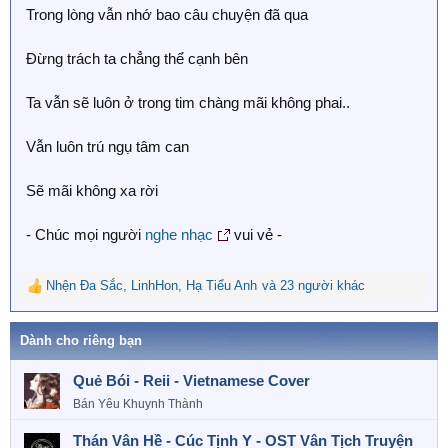
Trong lòng vẫn nhớ bao câu chuyện đã qua
Đừng trách ta chẳng thể cạnh bên
Ta vẫn sẽ luôn ở trong tim chàng mãi không phai..
Vẫn luôn trú ngụ tâm can
Sẽ mãi không xa rời
- Chúc mọi người
nghe nhạc
vui vẻ -
Nhện Đa Sắc
,
LinhHon
,
Hạ Tiểu Anh
và 23 người khác
R
e
a
Dành cho riêng bạn
c
t
Quẻ Bói - Reii - Vietnamese Cover
i
o
Bán Yêu Khuynh Thành
n
s
Thán Vân Hề - Cúc Tịnh Y - OST Vân Tịch Truyện