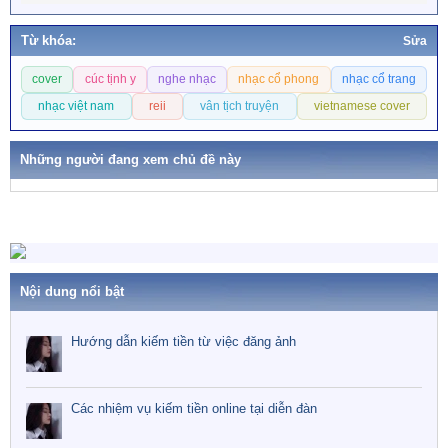
e
a
Từ khóa:
Sửa
c
T
t
cover
cúc tịnh y
nghe nhạc
nhạc cổ phong
nhạc cổ trang
ừ
i
o
k
nhạc việt nam
reii
vân tịch truyện
vietnamese cover
n
h
s
ó
:
Những người đang xem chủ đề này
a
Nội dung nổi bật
Hướng dẫn kiếm tiền từ việc đăng ảnh
Các nhiệm vụ kiếm tiền online tại diễn đàn