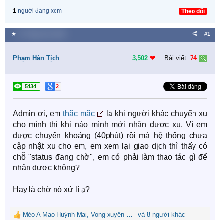
1
người đang xem
Theo dõi
★
27 Tháng chín 2020
#1
Phạm Hàn Tịch
3,502
❤︎
Bài viết:
74
5434
2
Admin ơi, em
thắc mắc
là khi người khác chuyển xu
cho mình thì khi nào mình mới nhận được xu. Vì em
được chuyển khoảng (40phút) rồi mà hệ thống chưa
cập nhật xu cho em, em xem lại giao dịch thì thấy có
chỗ "status đang chờ", em có phải làm thao tác gì để
nhận được không?
Hay là chờ nó xử lí ạ?
Mèo A Mao Huỳnh Mai
,
Vong xuyên bỉ ngạn
và 8 người khác
,
Yvonne Hạ Linh
R