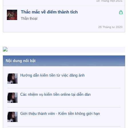
18 Tháng một 2021
Đ
Thắc mắc về điểm thành tích
ã
Thần thoại
k
26 Tháng tư 2020
h
ó
a
Nội dung nổi bật
Hướng dẫn kiếm tiền từ việc đăng ảnh
Các nhiệm vụ kiếm tiền online tại diễn đàn
Giới thiệu thành viên - Kiếm tiền không giới hạn