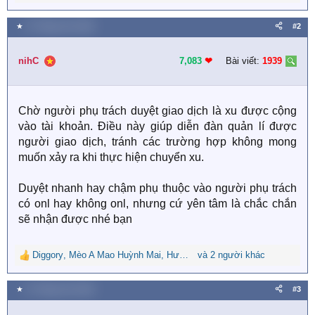
e
a
★
27 Tháng chín 2020
#2
c
t
i
nihC
7,083
❤︎
Bài viết:
1939
o
n
s
Chờ người phụ trách duyệt giao dịch là xu được cộng
:
vào tài khoản. Điều này giúp diễn đàn quản lí được
người giao dịch, tránh các trường hợp không mong
muốn xảy ra khi thực hiện chuyển xu.
Duyệt nhanh hay chậm phụ thuộc vào người phụ trách
có onl hay không onl, nhưng cứ yên tâm là chắc chắn
sẽ nhận được nhé bạn
Diggory
,
Mèo A Mao Huỳnh Mai
,
Hương Giang 0110
và 2 người khác
R
e
a
★
27 Tháng chín 2020
#3
c
t