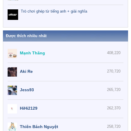
Trò chơi ghép từ tiếng anh + giải nghĩa
Được thích nhiều nhất
Mạnh Thăng
408,220
Aki Re
270,720
Jess93
265,720
HiHi2129
262,370
Thiên Bách Nguyệt
258,720