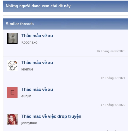
k
o
h
Những người đang xem chủ đề này
n
ó
a
s
:
Similar threads
Thắc mắc về xu
Koocnaxo
16 Tháng mười 2023
Thắc mắc về xu
lelehue
12 Tháng tư 2021
Thắc mắc về xu
E
eunjin
17 Tháng tư 2020
Thắc mắc về việc drop truyện
jennythao