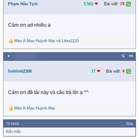
i
Phạm Hàn Tịch
3,502
❤︎
Bài viết:
74
o
n
s
Cảm ơn ad nhiều ạ
:
Mèo A Mao Huỳnh Mai
và
Libra1110
R
e
a
★
2 Tháng hai 2021
#4
c
t
i
linhlinh2308
77
❤︎
Bài viết:
4
o
n
s
Cảm ơn đề tài này và câu trả lời ạ ^^
:
Mèo A Mao Huỳnh Mai
R
e
a
Từ khóa:
Sửa
c
T
thắc mắc
t
ừ
i