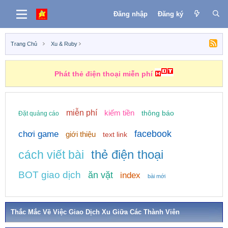
Đăng nhập
Đăng ký
Trang Chủ
Xu & Ruby
Phát thẻ điện thoại miễn phí
miễn phí
kiếm tiền
thông báo
Đặt quảng cáo
facebook
chơi game
giới thiệu
text link
thẻ điện thoại
cách viết bài
BOT giao dịch
ăn vặt
index
bài mới
Thắc Mắc Về Việc Giao Dịch Xu Giữa Các Thành Viên