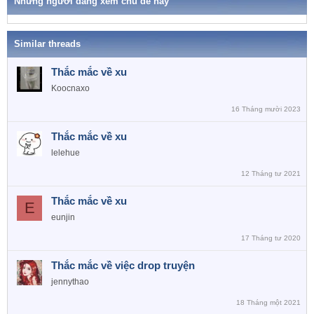
h
Những người đang xem chủ đề này
n
ó
a
s
:
Similar threads
Thắc mắc về xu
Koocnaxo
16 Tháng mười 2023
Thắc mắc về xu
lelehue
12 Tháng tư 2021
Thắc mắc về xu
E
eunjin
17 Tháng tư 2020
Thắc mắc về việc drop truyện
jennythao
18 Tháng một 2021