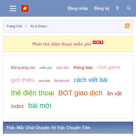
Đăng nhập
Đăng ký
Trang Chủ
Xu & Ruby
Phát thẻ điện thoại miễn phí
chơi game
thông báo
Đặt quảng cáo
miễn phí
kiếm tiền
cách viết bài
giới thiệu
facebook
text link
thẻ điện thoại
BOT giao dịch
ăn vặt
bài mới
index
Thắc Mắc Chút Chuyện Về Việc Chuyển Tiền