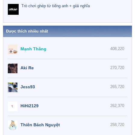
Trò chơi ghép từ tiếng anh + giải nghĩa
Được thích nhiều nhất
Mạnh Thăng
408,220
Aki Re
270,720
Jess93
265,720
HiHi2129
262,370
Thiên Bách Nguyệt
258,720