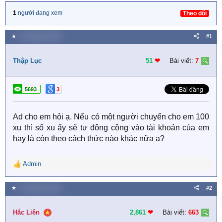
1
người đang xem
Theo dõi
★
21 Tháng tư 2019
#1
Thập Lục
51
❤︎
Bài viết:
7
5693
3
Ad cho em hỏi ạ. Nếu có một người chuyển cho em 100
xu thì số xu ấy sẽ tự động cộng vào tài khoản của em
hay là còn theo cách thức nào khác nữa ạ?
Admin
R
e
a
★
21 Tháng tư 2019
#2
c
t
i
Hắc Liên
2,861
❤︎
Bài viết:
663
o