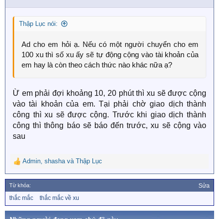
n
s
Thập Lục nói:
:
Ad cho em hỏi ạ. Nếu có một người chuyển cho em
100 xu thì số xu ấy sẽ tự động cộng vào tài khoản của
em hay là còn theo cách thức nào khác nữa ạ?
Ừ em phải đợi khoảng 10, 20 phút thì xu sẽ được cộng
vào tài khoản của em. Tại phải chờ giao dịch thành
công thì xu sẽ được cộng. Trước khi giao dịch thành
công thì thông báo sẽ báo đến trước, xu sẽ cộng vào
sau
Admin
,
shasha
và
Thập Lục
R
e
a
Từ khóa:
Sửa
c
T
thắc mắc
thắc mắc về xu
t
ừ
i
k
o