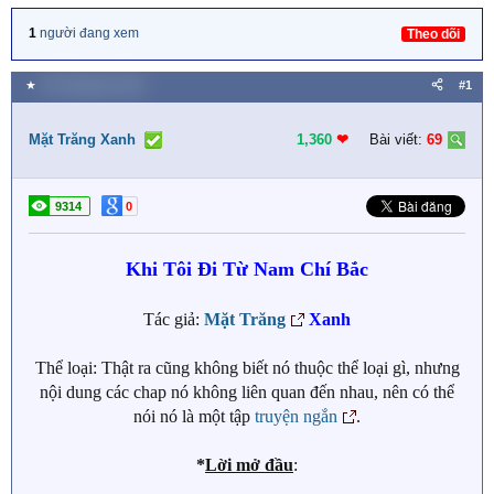
1
người đang xem
Theo dõi
★
28 Tháng bảy 2018
#1
Mặt Trăng Xanh
1,360
❤︎
Bài viết:
69
9314
0
Khi Tôi Đi Từ Nam Chí Bắc
Tác giả:
Mặt Trăng
Xanh
Thể loại: Thật ra cũng không biết nó thuộc thể loại gì, nhưng
nội dung các chap nó không liên quan đến nhau, nên có thể
nói nó là một tập
truyện ngắn
.
*
Lời mở đầu
: