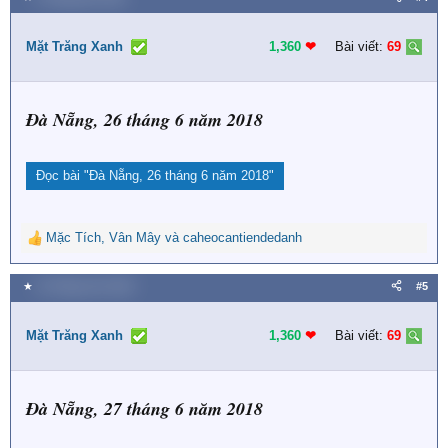
c
t
i
Mặt Trăng Xanh
1,360
❤︎
Bài viết:
69
o
n
s
Đà Nẵng, 26 tháng 6 năm 2018
:
Đọc bài
"Đà Nẵng, 26 tháng 6 năm 2018"
Mặc Tích
,
Vân Mây
và
caheocantiendedanh
R
e
a
★
16 Tháng chín 2018
#5
c
t
i
Mặt Trăng Xanh
1,360
❤︎
Bài viết:
69
o
n
s
Đà Nẵng, 27 tháng 6 năm 2018
: