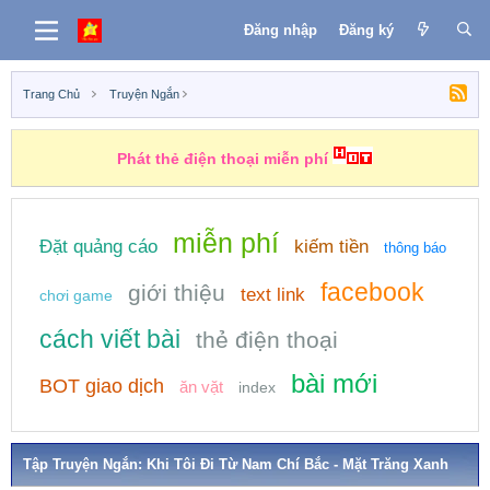
Đăng nhập
Đăng ký
Trang Chủ
Truyện Ngắn
Phát thẻ điện thoại miễn phí
miễn phí
Đặt quảng cáo
kiếm tiền
thông báo
facebook
giới thiệu
text link
chơi game
cách viết bài
thẻ điện thoại
bài mới
BOT giao dịch
ăn vặt
index
Tập Truyện Ngắn: Khi Tôi Đi Từ Nam Chí Bắc - Mặt Trăng Xanh