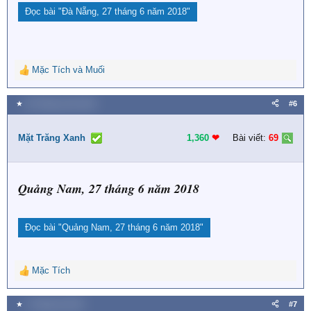
Đọc bài
"Đà Nẵng, 27 tháng 6 năm 2018"
Mặc Tích
và
Muối
R
e
a
★
28 Tháng mười 2018
#6
c
t
i
Mặt Trăng Xanh
1,360
❤︎
Bài viết:
69
o
n
s
Quảng Nam, 27 tháng 6 năm 2018
:
Đọc bài
"Quảng Nam, 27 tháng 6 năm 2018"
Mặc Tích
R
e
a
★
1 Tháng hai 2019
#7