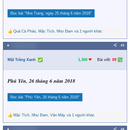
Đọc bài
"Nha Trang, ngày 25 tháng 6 năm 2018"
Quả Cà Pháo
,
Mặc Tích
,
Như Đam
và 2 người khác
R
e
a
★
5 Tháng tám 2018
#3
c
t
i
Mặt Trăng Xanh
1,360
❤︎
Bài viết:
69
o
n
s
Phú Yên, 26 tháng 6 năm 2018
:
Đọc bài
"Phú Yên, 26 tháng 6 năm 2018"
Mặc Tích
,
Như Đam
,
Vân Mây
và 1 người khác
R
e
a
★
8 Tháng tám 2018
#4