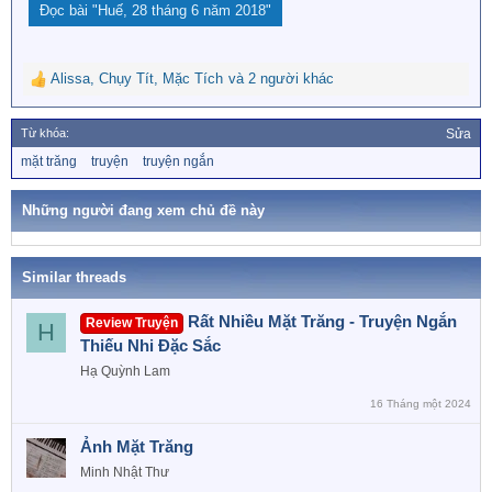
Đọc bài
"Huế, 28 tháng 6 năm 2018"
Alissa
,
Chụy Tít
,
Mặc Tích
và 2 người khác
R
e
a
Từ khóa:
Sửa
c
T
mặt trăng
truyện
truyện ngắn
t
ừ
i
k
o
h
Những người đang xem chủ đề này
n
ó
a
s
:
Similar threads
Rất Nhiều Mặt Trăng - Truyện Ngắn
Review Truyện
H
Thiếu Nhi Đặc Sắc
Hạ Quỳnh Lam
16 Tháng một 2024
Ảnh Mặt Trăng
Minh Nhật Thư