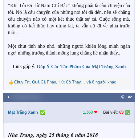
"Khi Tôi Đi Từ Nam Chí Bắc" không phải là câu chuyện của
tôi. Nó là câu chuyện của những nơi tôi đã đến, nên sẽ chẳng
câu chuyện nào có một kết thúc thật sự cả. Cuộc sống mà,
không có kết thúc hay dừng lại, ta vẫn cứ đi về phía trước
thôi..
Một chút tình nho nhỏ, những người khiến lòng mình ngẩn
ngơ, những trưởng thành mông lung chẳng hề nhận thấy..
Link góp ý:
Góp Ý Các Tác Phẩm Của Mặt Trăng Xanh
Chụy Tít
,
Quả Cà Pháo
,
Hút Cỏ Thay Cơm
và 8 người khác
R
e
a
★
29 Tháng bảy 2018
#2
c
t
i
Mặt Trăng Xanh
1,360
❤︎
Bài viết:
69
o
n
s
Nha Trang, ngày 25 tháng 6 năm 2018
: