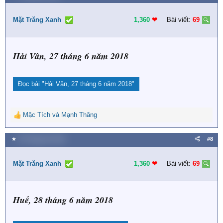
c
t
i
Mặt Trăng Xanh
1,360
❤︎
Bài viết:
69
o
n
s
Hải Vân, 27 tháng 6 năm 2018
:
Đọc bài
"Hải Vân, 27 tháng 6 năm 2018"
Mặc Tích
và
Mạnh Thăng
R
e
a
★
29 Tháng tám 2020
#8
c
t
i
Mặt Trăng Xanh
1,360
❤︎
Bài viết:
69
o
n
s
Huế, 28 tháng 6 năm 2018
: