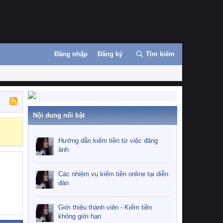
Đăng nhập
Đăng ký
Tìm kiếm
Nội dung nổi bật
Những nhiệm 
Hướng dẫn kiếm tiền từ việc đăng
ảnh
Các nhiệm vụ kiếm tiền online tại diễn
đàn
Giới thiệu thành viên - Kiếm tiền
không giới hạn