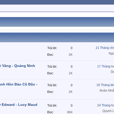
21 Tháng ch
Trả lời
0
Ngọ
Đọc
2K
ẻ Vàng - Quảng Ninh
17 Tháng h
Trả lời
0
Ôn
Đọc
1K
ành Hòn Đảo Cô Độc -
16 Tháng tá
Trả lời
0
Đoản Nhất
Đọc
2K
 Edward - Lucy Maud
24 Tháng h
Trả lời
0
Quynh L
Đọc
884