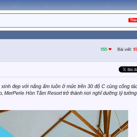
The
555
❤︎
Bài viết:
9
xinh đẹp với nắng ấm luôn ở mức trên 30 độ C cùng công tác
o, MerPerle Hòn Tằm Resort trở thành nơi nghỉ dưỡng lý tưởng