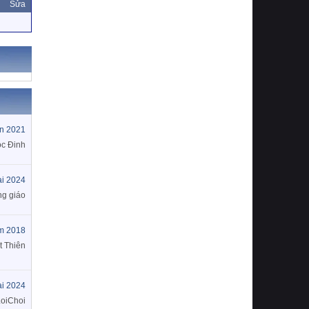
Sửa
ín 2021
c Đinh
ai 2024
g giáo
m 2018
 Thiên
ai 2024
oiChoi