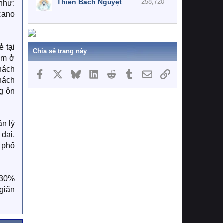
Thiên Bách Nguyệt
258,720
như:
cano
ẻ tại
Chia sẻ trang này
ằm ở
khách
Facebook
X
Bluesky
LinkedIn
Reddit
Tumblr
Email
Link
hách
g ôn
n lý
 đại,
h phố
 30%
giãn