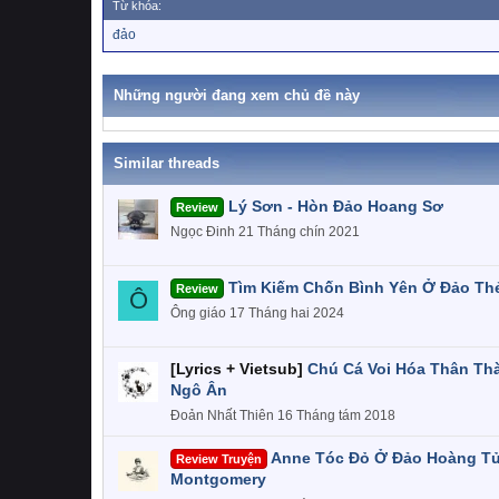
Từ khóa:
T
đảo
ừ
k
h
Những người đang xem chủ đề này
ó
a
Similar threads
Lý Sơn - Hòn Đảo Hoang Sơ
Review
Ngọc Đinh
21 Tháng chín 2021
Tìm Kiếm Chốn Bình Yên Ở Đảo Th
Review
Ô
Ông giáo
17 Tháng hai 2024
[Lyrics + Vietsub]
Chú Cá Voi Hóa Thân Th
Ngô Ân
Đoản Nhất Thiên
16 Tháng tám 2018
Anne Tóc Đỏ Ở Đảo Hoàng Tử
Review Truyện
Montgomery