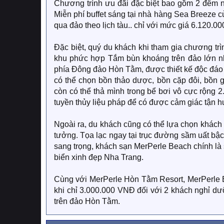
Chương trình ưu đãi đặc biệt bao gồm 2 đêm n
Miễn phí buffet sáng tại nhà hàng Sea Breeze 
qua đảo theo lịch tàu.. chỉ với mức giá 6.120.0
Đặc biệt, quý du khách khi tham gia chương tr
khu phức hợp Tắm bùn khoáng trên đảo lớn 
phía Đông đảo Hòn Tằm, được thiết kế độc đáo t
có thể chọn bồn thảo dược, bồn cặp đôi, bồn g
còn có thể thả mình trong bể bơi vô cực rộng
tuyền thủy liệu pháp để có được cảm giác tận h
Ngoài ra, du khách cũng có thể lựa chọn khách
tưởng. Tọa lạc ngay tại trục đường sầm uất bậc 
sang trọng, khách sạn MerPerle Beach chính là 
biển xinh đẹp Nha Trang.
Cùng với MerPerle Hòn Tằm Resort, MerPerle B
khi chỉ 3.000.000 VNĐ đối với 2 khách nghỉ dư
trên đảo Hòn Tằm.