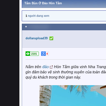
Tắm Bùn Ở Đảo Hòn Tằm
1
người đang xem
★
11 Tháng ba 2020
dollarupload39
2101
4
Nằm trên
đảo
Hòn Tằm giữa vịnh Nha Trang 
gìn đảm bảo vệ sinh thường xuyên của toàn đả
quý du khách trong thời gian này.