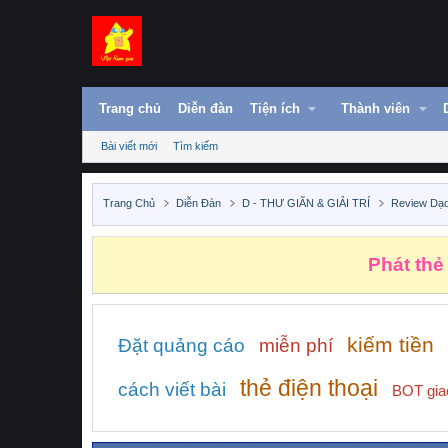
Trang chủ
Diễn đàn
Tiện ích
Thành viên
Bài viết mới
Tìm kiếm
Trang Chủ
Diễn Đàn
D - THƯ GIÃN & GIẢI TRÍ
Review Dạ
Phát thẻ
kiếm tiền
Đặt quảng cáo
miễn phí
thẻ điện thoại
cách viết bài
BOT gia