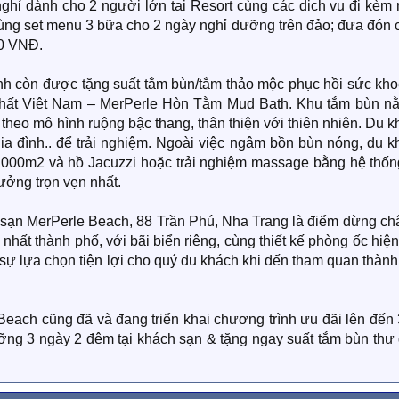
ghỉ dành cho 2 người lớn tại Resort cùng các dịch vụ đi kèm 
cùng set menu 3 bữa cho 2 ngày nghỉ dưỡng trên đảo; đưa đón 
00 VNĐ.
ình còn được tặng suất tắm bùn/tắm thảo mộc phục hồi sức kho
nhất Việt Nam – MerPerle Hòn Tằm Mud Bath. Khu tắm bùn n
heo mô hình ruộng bậc thang, thân thiện với thiên nhiên. Du 
ia đình.. để trải nghiệm. Ngoài việc ngâm bồn bùn nóng, du k
 2.000m2 và hồ Jacuzzi hoặc trải nghiệm massage bằng hệ thốn
ưởng trọn vẹn nhất.
 sạn MerPerle Beach, 88 Trần Phú, Nha Trang là điểm dừng châ
nhất thành phố, với bãi biển riêng, cùng thiết kế phòng ốc hiện
sự lựa chọn tiện lợi cho quý du khách khi đến tham quan thàn
each cũng đã và đang triển khai chương trình ưu đãi lên đến
ỡng 3 ngày 2 đêm tại khách sạn & tặng ngay suất tắm bùn thư 