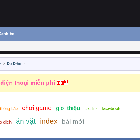
Danh bạ
o
Địa Điểm
 điện thoại miễn phí
chơi game
giới thiệu
facebook
thông báo
text link
index
ăn vặt
bài mới
o dịch