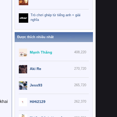
Trò chơi ghép từ tiếng anh + giải
nghĩa
Được thích nhiều nhất
Mạnh Thăng
408,220
Aki Re
270,720
Jess93
265,720
 khai
HiHi2129
262,370