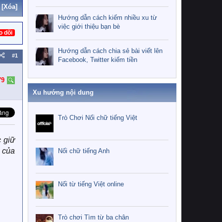
[Xóa]
Hướng dẫn cách kiếm nhiều xu từ
việc giới thiệu bạn bè
o dõi
Hướng dẫn cách chia sẻ bài viết lên
#1
Facebook, Twitter kiếm tiền
79
Xu hướng nội dung
Trò Chơi Nối chữ tiếng Việt
 giữ
 của
Nối chữ tiếng Anh
Nối từ tiếng Việt online
Trò chơi Tìm từ ba chân