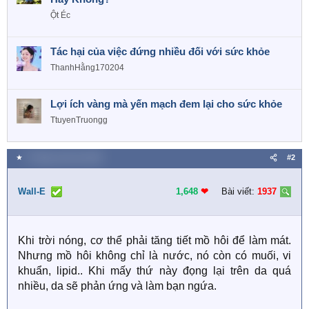
Ột Éc
Tác hại của việc đứng nhiều đối với sức khỏe
ThanhHằng170204
Lợi ích vàng mà yến mạch đem lại cho sức khỏe
TtuyenTruongg
★
3 Tháng mười hai 2025
#2
Wall-E
1,648
❤︎
Bài viết:
1937
Khi trời nóng, cơ thể phải tăng tiết mồ hôi để làm mát.
Nhưng mồ hôi không chỉ là nước, nó còn có muối, vi
khuẩn, lipid.. Khi mấy thứ này đọng lại trên da quá
nhiều, da sẽ phản ứng và làm bạn ngứa.