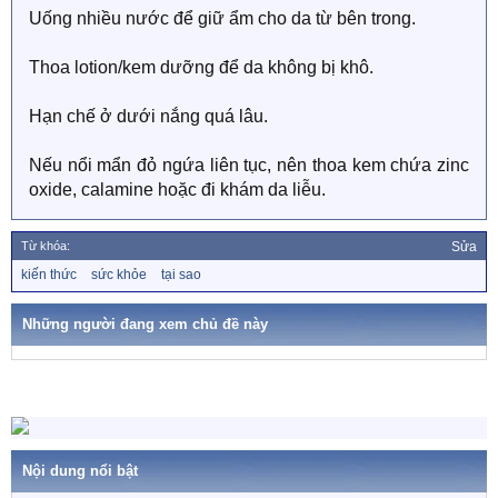
Uống nhiều nước để giữ ẩm cho da từ bên trong.
Thoa lotion/kem dưỡng để da không bị khô.
Hạn chế ở dưới nắng quá lâu.
Nếu nổi mẩn đỏ ngứa liên tục, nên thoa kem chứa zinc
oxide, calamine hoặc đi khám da liễu.
Từ khóa:
Sửa
T
kiến thức
sức khỏe
tại sao
ừ
k
h
Những người đang xem chủ đề này
ó
a
Nội dung nổi bật