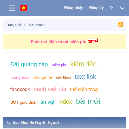
Đăng nhập
Đăng ký
Trang Chủ
Sức Khỏe
Phát thẻ điện thoại miễn phí
kiếm tiền
Đặt quảng cáo
miễn phí
text link
thông báo
chơi game
giới thiệu
cách viết bài
facebook
thẻ điện thoại
bài mới
index
ăn vặt
BOT giao dịch
Tại Sao Mùa Hè Hay Bị Ngứa?