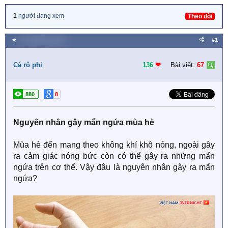
1
người đang xem
Theo dõi
★
31 Tháng bảy 2021
#1
Cá rô phi
136
❤︎
Bài viết:
67
880
8
Nguyên nhân gây mẩn ngứa mùa hè
Mùa hè đến mang theo không khí khô nóng, ngoài gây
ra cảm giác nóng bức còn có thể gây ra những mẩn
ngứa trên cơ thể. Vậy đâu là nguyên nhân gây ra mẩn
ngứa?