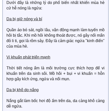
Dưới đây là những lý do phổ biến nhất khiến mùa hè
cứ hễ nóng là ngứa:
Da bị giữ nóng và bí
Quần áo bó sát, ngồi lâu, vận động mạnh làm tuyến mồ
hôi bị tắc. Khi mồ hôi không thoát được, nó gây nổi mẩn
đỏ li ti, gọi là rôm sảy. Đây là cảm giác ngứa "kinh điển"
của mùa hè.
Vi khuẩn phát triển mạnh
Thời tiết nóng ẩm là môi trường cực thích hợp để vi
khuẩn trên da sinh sôi. Mồ hôi + bụi + vi khuẩn = hỗn
hợp gây kích ứng, ngứa và nổi mụn.
Da bị khô do nắng
Nắng gắt làm bốc hơi độ ẩm trên da, da càng khô càng
dễ ngứa.