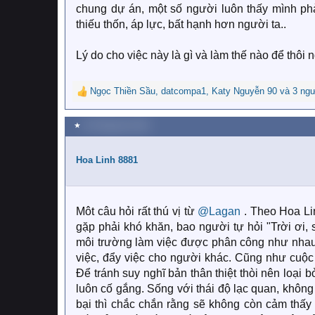
chung dự án, một số người luôn thấy mình phả
thiếu thốn, áp lực, bất hạnh hơn người ta..
Lý do cho việc này là gì và làm thế nào để thôi 
Ngọc Thiền Sầu
,
datcompa1
,
Katy Nguyễn 90
và 3 ngư
R
e
a
★
18 Tháng tám 2023
c
t
i
Hoa Linh 8881
o
n
s
:
Môt câu hỏi rất thú vị từ
@Lagan
. Theo Hoa Lin
gặp phải khó khăn, bao người tự hỏi "Trời ơi, 
môi trường làm việc được phân công như nhau n
việc, đẩy việc cho người khác. Cũng như cuộc
Để tránh suy nghĩ bản thân thiệt thòi nên loại 
luôn cố gắng. Sống với thái độ lạc quan, không
bại thì chắc chắn rằng sẽ không còn cảm thấy