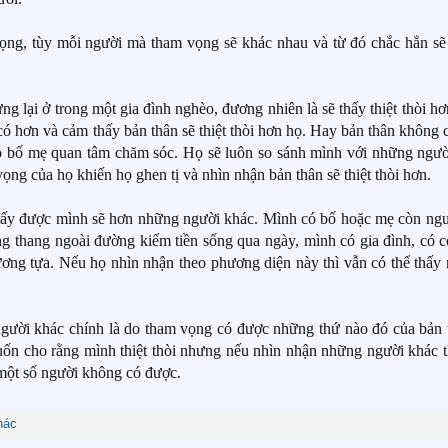
ng, tùy mỗi người mà tham vọng sẽ khác nhau và từ đó chắc hẳn sẽ
 lại ở trong một gia đình nghèo, đương nhiên là sẽ thấy thiệt thòi hơ
có hơn và cảm thấy bản thân sẽ thiệt thòi hơn họ. Hay bản thân không 
 có bố mẹ quan tâm chăm sóc. Họ sẽ luôn so sánh mình với những ngư
g của họ khiến họ ghen tị và nhìn nhận bản thân sẽ thiệt thòi hơn.
thấy được mình sẽ hơn những người khác. Mình có bố hoặc mẹ còn ngư
lang thang ngoài đường kiếm tiền sống qua ngày, mình có gia đình, có c
nương tựa. Nếu họ nhìn nhận theo phương diện này thì vẫn có thể thấy
 người khác chính là do tham vọng có được những thứ nào đó của bản 
ốn cho rằng mình thiệt thòi nhưng nếu nhìn nhận những người khác t
 một số người không có được.
hác