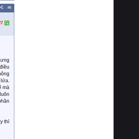
#5
27
nhưng
 điều
không
lứa.
ể mà
 luôn
 phần
y thì