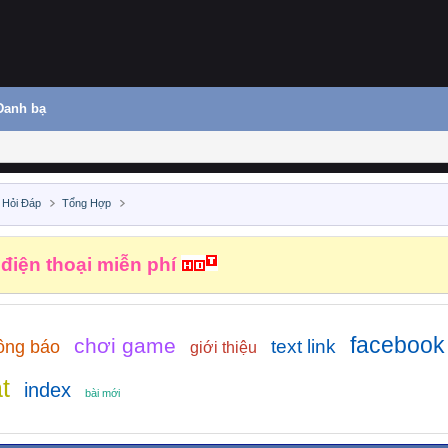
Danh bạ
 Hỏi Đáp
Tổng Hợp
 điện thoại miễn phí
facebook
chơi game
text link
ông báo
giới thiệu
t
index
bài mới