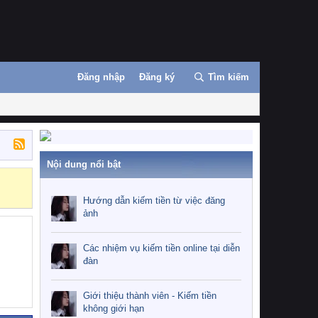
Đăng nhập
Đăng ký
Tìm kiếm
Nội dung nổi bật
Những nhiệm 
Hướng dẫn kiếm tiền từ việc đăng
ảnh
Các nhiệm vụ kiếm tiền online tại diễn
đàn
Giới thiệu thành viên - Kiếm tiền
không giới hạn