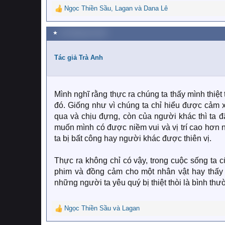
Ngọc Thiền Sầu
,
Lagan
và
Dana Lê
R
e
a
★
18 Tháng tám 2023
c
t
i
Tác giả Trà Anh
o
n
s
:
Mình nghĩ rằng thực ra chúng ta thấy mình thiệ
đó. Giống như vì chúng ta chỉ hiểu được cảm x
qua và chịu đựng, còn của người khác thì ta đâu
muốn mình có được niềm vui và vị trí cao hơn 
ta bị bất công hay người khác được thiên vị.
Thực ra không chỉ có vậy, trong cuộc sống ta 
phim và đồng cảm cho một nhân vật hay thấy b
những người ta yêu quý bị thiệt thòi là bình th
Ngọc Thiền Sầu
và
Lagan
R
e