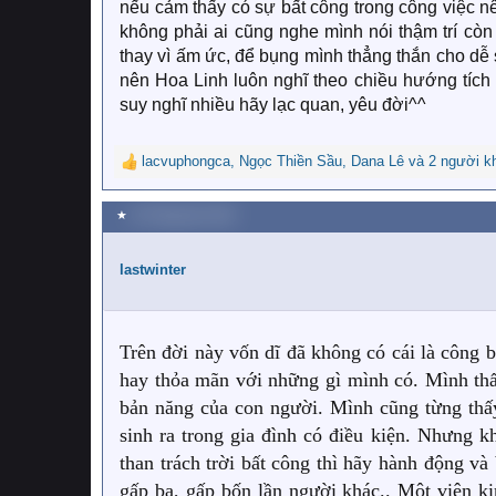
nếu cảm thấy có sự bất công trong công việc nê
không phải ai cũng nghe mình nói thậm trí còn 
thay vì ấm ức, để bụng mình thẳng thắn cho dễ 
nên Hoa Linh luôn nghĩ theo chiều hướng tích
suy nghĩ nhiều hãy lạc quan, yêu đời^^
lacvuphongca
,
Ngọc Thiền Sầu
,
Dana Lê
và 2 người k
R
e
a
★
18 Tháng tám 2023
c
t
i
lastwinter
o
n
s
:
Trên đời này vốn dĩ đã không có cái là công 
hay thỏa mãn với những gì mình có. Mình thấ
bản năng của con người. Mình cũng từng thấy
sinh ra trong gia đình có điều kiện. Nhưng k
than trách trời bất công thì hãy hành động và 
gấp ba, gấp bốn lần người khác.. Một viên ki