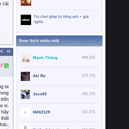
 cái
Trò chơi ghép từ tiếng anh + giải
nghĩa
Được thích nhiều nhất
#2
Mạnh Thăng
408,220
17
Aki Re
270,720
ng ta
trong
Jess93
265,720
trốn
 vị.
ì hãy
HiHi2129
262,370
 thất
hác,