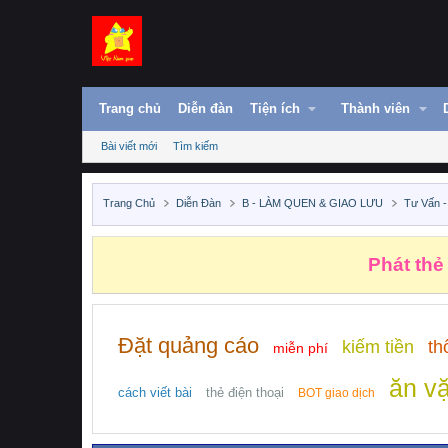
Trang chủ
Diễn đàn
Tiện ích
Thành viên
Bài viết mới
Tìm kiếm
Trang Chủ
Diễn Đàn
B - LÀM QUEN & GIAO LƯU
Tư Vấn -
Phát thẻ
Đặt quảng cáo
kiếm tiền
th
miễn phí
ăn vặ
cách viết bài
thẻ điện thoại
BOT giao dịch