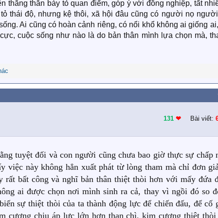
n thẳng thắn bày tỏ quan điểm, góp ý với đồng nghiệp, tất nhi
tỏ thái độ, nhưng kệ thôi, xã hội đâu cũng có người nọ người
sống. Ai cũng có hoàn cảnh riêng, có nổi khổ không ai giống ai
 cực, cuộc sống như nào là do bản thân mình lựa chọn mà, tha
hác
131
❤︎
Bài viết:
bằng tuyệt đối và con người cũng chưa bao giờ thực sự chấp 
y việc này không hẳn xuất phát từ lòng tham mà chỉ đơn giả
 rất bất công và nghĩ bản thân thiệt thòi hơn với mấy đứa 
hông ai được chọn nơi mình sinh ra cả, thay vì ngồi đó so đ
biến sự thiệt thòi của ta thành động lực để chiến đấu, để cố
m cương chịu áp lực lớn hơn than chì, kim cương thiệt thòi