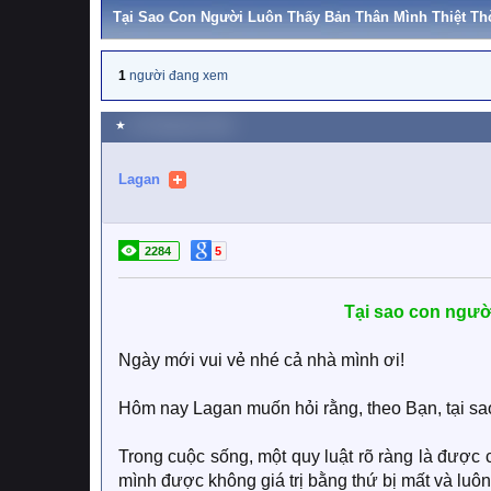
Tại Sao Con Người Luôn Thấy Bản Thân Mình Thiệt Th
1
người đang xem
★
18 Tháng tám 2023
Lagan
2284
5
Tại sao con người
Ngày mới vui vẻ nhé cả nhà mình ơi!
Hôm nay Lagan muốn hỏi rằng, theo Bạn, tại sao
Trong cuộc sống, một quy luật rõ ràng là được c
mình được không giá trị bằng thứ bị mất và luôn 