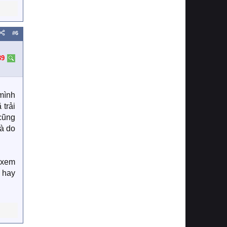
#6
39
 mình
 trải
 cũng
là do
i xem
 hay