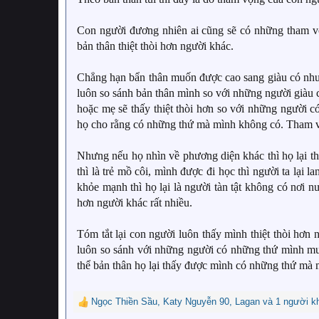
Con người đương nhiên ai cũng sẽ có những tham vọ
bản thân thiệt thòi hơn người khác.
Chẳng hạn bẩn thân muốn được cao sang giàu có nhưng
luôn so sánh bản thân mình so với những người giàu 
hoặc mẹ sẽ thấy thiệt thòi hơn so với những người
họ cho rằng có những thứ mà mình không có. Tham vọn
Nhưng nếu họ nhìn về phương diện khác thì họ lại 
thì là trẻ mồ côi, mình được đi học thì người ta lại 
khỏe mạnh thì họ lại là người tàn tật không có nơi 
hơn người khác rất nhiều.
Tóm tắt lại con người luôn thấy mình thiệt thòi hơn
luôn so sánh với những người có những thứ mình mu
thể bản thân họ lại thấy được mình có những thứ mà
Ngọc Thiền Sầu
,
Katy Nguyễn 90
,
Lagan
và 1 người k
R