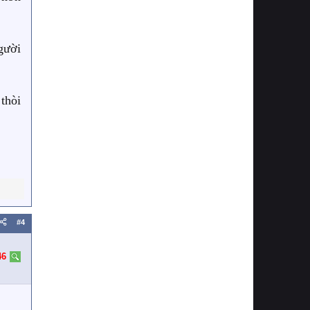
gười
thòi
#4
46