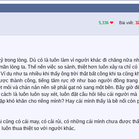
5,336
❤︎
Bài viết:
3
kỷ trong lòng. Dù có là luôn làm vì người khác đi chăng nữa 
 mãn lòng ta. Thế nên việc so sánh, thiệt hơn luôn xảy ra chỉ có
 Ví dụ như ta nhiều khi thấy ông trời thật bất công khi ta cũng 
ược thành công, tiếng tăm rực rỡ như bao người đồng trang 
t mỏi và chán nản nên sẽ phải gạt nó sang một bên. Bây giờ đ
cách là luôn luôn suy xét, luôn đặt câu hỏi liệu cái người mà
gặp khó khăn cho riêng mình? Hay cái mình thấy là bề nổi còn
ai cũng có cái may, có cải rủi, có những cái mình chưa được thấ
h luôn thua thiệt so với người khác.