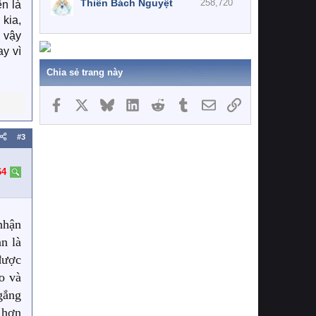
Thiên Bách Nguyệt
258,720
ên là
 kia,
, vậy
y vì
Chia sẻ trang này
Facebook
X
Bluesky
LinkedIn
Reddit
Tumblr
Email
Link
#3
64
nhận
n là
được
o và
 gắng
 hơn