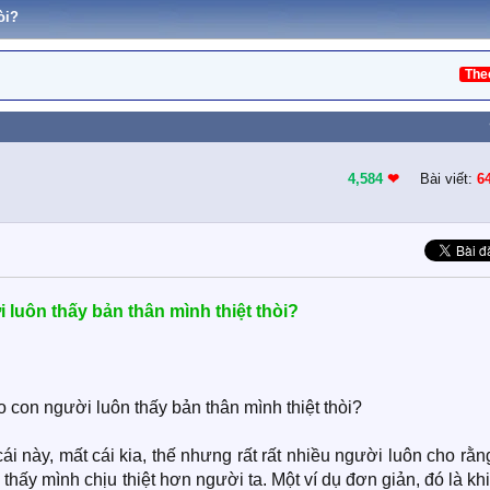
òi?
The
4,584
❤︎
Bài viết:
6
 luôn thấy bản thân mình thiệt thòi?
 con người luôn thấy bản thân mình thiệt thòi?
ái này, mất cái kia, thế nhưng rất rất nhiều người luôn cho rằn
thấy mình chịu thiệt hơn người ta. Một ví dụ đơn giản, đó là kh