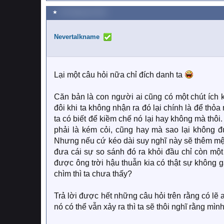
e
a
★
18 Tháng tám 2023
c
t
i
Nevertalkname
o
n
s
:
Lại một câu hỏi nữa chỉ đích danh ta
Căn bản là con người ai cũng có một chút ích 
đôi khi ta không nhận ra đó lại chính là để thỏa
ta có biết để kiềm chế nó lại hay không mà thôi.
phải là kém cỏi, cũng hay mà sao lại không đ
Nhưng nếu cứ kéo dài suy nghĩ này sẽ thêm mệ
đưa cái sự so sánh đó ra khỏi đầu chỉ còn một 
được ông trời hậu thuẫn kia có thật sự không 
chìm thì ta chưa thấy?
Trả lời được hết những câu hỏi trên rằng có lẽ 
nó có thể vẫn xảy ra thì ta sẽ thôi nghĩ rằng mìn