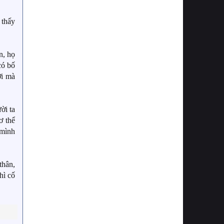
 thấy
n, họ
có bố
ời mà
ời ta
ơ thể
 mình
thân,
hì cố