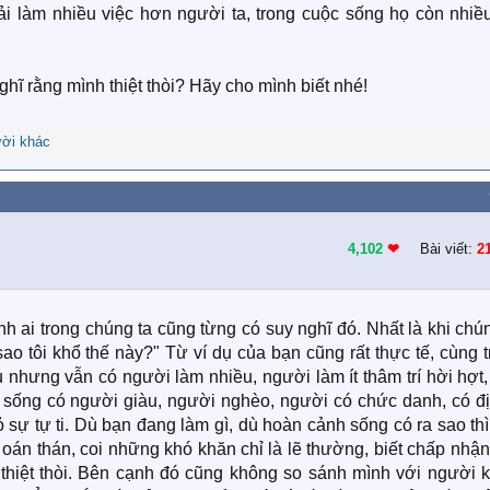
i làm nhiều việc hơn người ta, trong cuộc sống họ còn nhiều
nghĩ rằng mình thiệt thòi? Hãy cho mình biết nhé!
ời khác
4,102
❤︎
Bài viết:
2
h ai trong chúng ta cũng từng có suy nghĩ đó. Nhất là khi chú
sao tôi khổ thế này?" Từ ví dụ của bạn cũng rất thực tế, cùng 
hưng vẫn có người làm nhiều, người làm ít thâm trí hời hợt, 
 sống có người giàu, người nghèo, người có chức danh, có địa
bỏ sự tự ti. Dù bạn đang làm gì, dù hoàn cảnh sống có ra sao th
 oán thán, coi những khó khăn chỉ là lẽ thường, biết chấp nhận
 thiệt thòi. Bên cạnh đó cũng không so sánh mình với người k