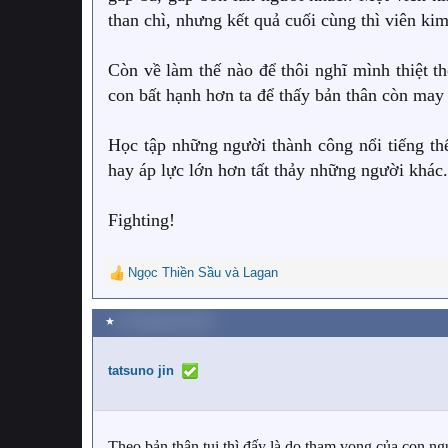
than chì, nhưng kết quả cuối cùng thì viên ki
Còn về làm thế nào để thôi nghĩ mình thiệt t
con bất hạnh hơn ta để thấy bản thân còn ma
Học tập những người thành công nổi tiếng thế
hay áp lực lớn hơn tất thảy những người khác.
Fighting!
Ngọc Thiền Sầu
và
Lagan
R
e
a
★
18 Tháng tám 2023
c
t
i
tatsuno jin
o
n
s
:
Theo bản thân tui thì đấy là do tham vọng của con ng