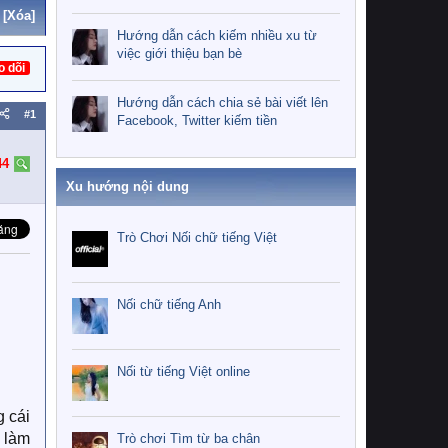
[Xóa]
Hướng dẫn cách kiếm nhiều xu từ
việc giới thiệu bạn bè
o dõi
Hướng dẫn cách chia sẻ bài viết lên
#1
Facebook, Twitter kiếm tiền
44
Xu hướng nội dung
Trò Chơi Nối chữ tiếng Việt
Nối chữ tiếng Anh
Nối từ tiếng Việt online
g cái
i làm
Trò chơi Tìm từ ba chân