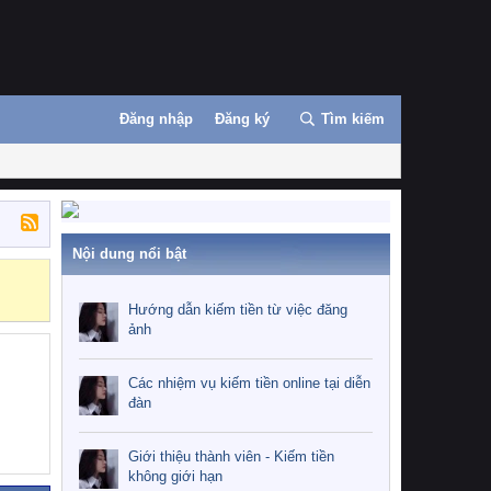
Đăng nhập
Đăng ký
Tìm kiếm
Nội dung nổi bật
Những nhiệm 
Hướng dẫn kiếm tiền từ việc đăng
ảnh
Các nhiệm vụ kiếm tiền online tại diễn
đàn
Giới thiệu thành viên - Kiếm tiền
không giới hạn