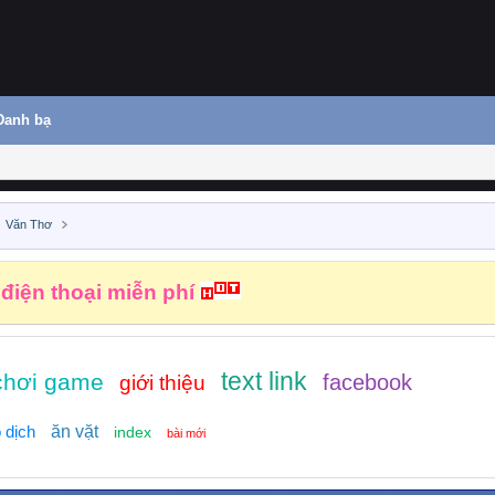
Danh bạ
Văn Thơ
 điện thoại miễn phí
text link
chơi game
facebook
giới thiệu
 dịch
ăn vặt
index
bài mới