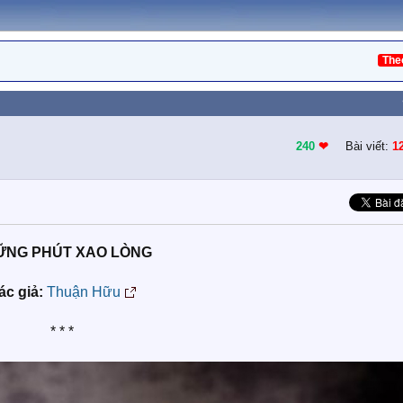
The
240
❤︎
Bài viết:
1
ỮNG PHÚT XAO LÒNG
ác giả:
Thuận Hữu
* * *