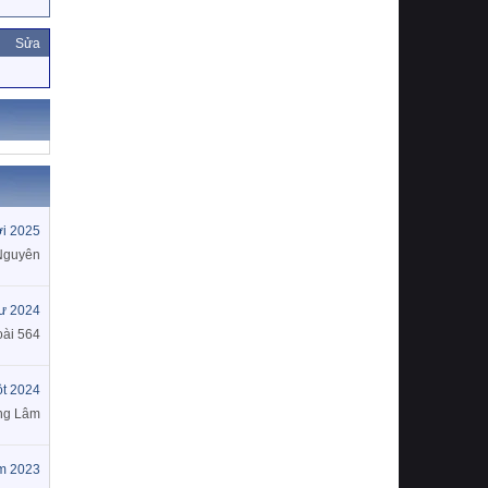
Sửa
i 2025
Nguyên
tư 2024
oài 564
t 2024
ng Lâm
m 2023