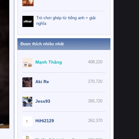
Trò chơi ghép từ tiếng anh + giải
nghĩa
Được thích nhiều nhất
Mạnh Thăng
408,220
Aki Re
270,720
Jess93
265,720
HiHi2129
262,370