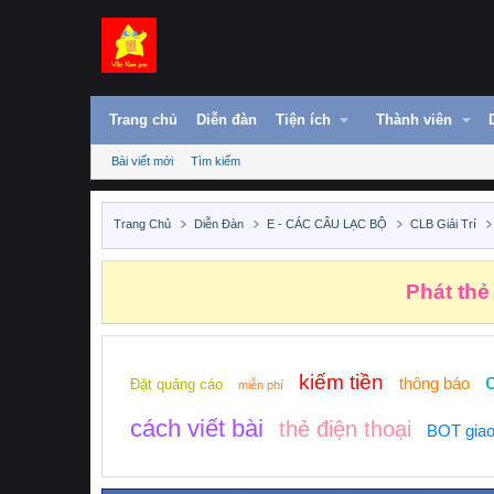
Trang chủ
Diễn đàn
Tiện ích
Thành viên
Bài viết mới
Tìm kiếm
Trang Chủ
Diễn Đàn
E - CÁC CÂU LẠC BỘ
CLB Giải Trí
Phát thẻ
kiếm tiền
thông báo
Đặt quảng cáo
miễn phí
cách viết bài
thẻ điện thoại
BOT giao