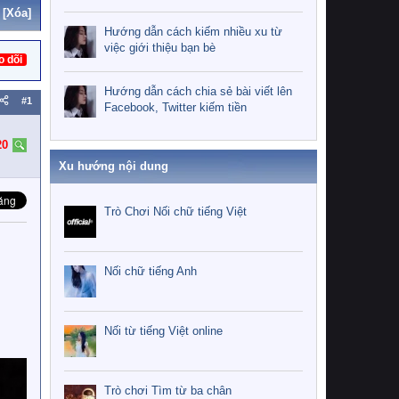
[Xóa]
Hướng dẫn cách kiếm nhiều xu từ
việc giới thiệu bạn bè
o dõi
Hướng dẫn cách chia sẻ bài viết lên
#1
Facebook, Twitter kiếm tiền
20
Xu hướng nội dung
Trò Chơi Nối chữ tiếng Việt
Nối chữ tiếng Anh
Nối từ tiếng Việt online
Trò chơi Tìm từ ba chân