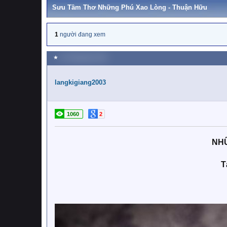
Sưu Tầm Thơ Những Phú Xao Lòng - Thuận Hữu
1
người đang xem
★
22 Tháng bảy 2021
langkigiang2003
1060
2
NH
T