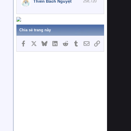
Thiên Bách Nguyệt
258,720
Chia sẻ trang này
Facebook
X
Bluesky
LinkedIn
Reddit
Tumblr
Email
Link