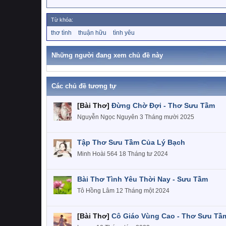
Từ khóa:
T
thơ tình
thuận hữu
tình yêu
ừ
k
h
Những người đang xem chủ đề này
ó
a
Các chủ đề tương tự
[Bài Thơ]
Đừng Chờ Đợi - Thơ Sưu Tầm
Nguyễn Ngọc Nguyên
3 Tháng mười 2025
Tập Thơ Sưu Tầm Của Lý Bạch
Minh Hoài 564
18 Tháng tư 2024
Bài Thơ Tình Yêu Thời Nay - Sưu Tầm
Tô Hồng Lâm
12 Tháng một 2024
[Bài Thơ]
Cô Giáo Vùng Cao - Thơ Sưu Tầ