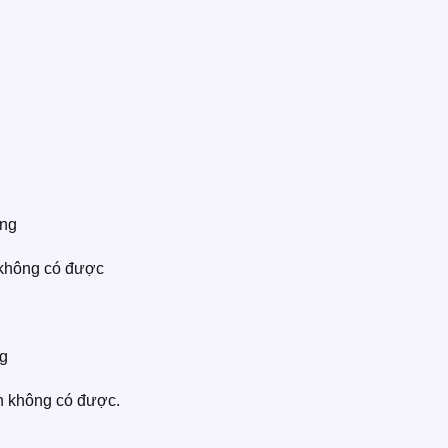
ộng
 không có được
ng
h không có được.