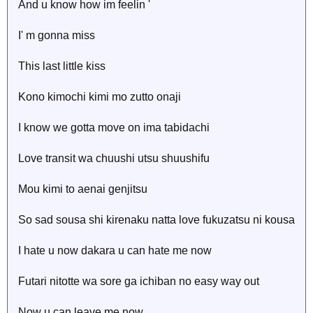
And u know how im feelin '
I' m gonna miss
This last little kiss
Kono kimochi kimi mo zutto onaji
I know we gotta move on ima tabidachi
Love transit wa chuushi utsu shuushifu
Mou kimi to aenai genjitsu
So sad sousa shi kirenaku natta love fukuzatsu ni kousa
I hate u now dakara u can hate me now
Futari nitotte wa sore ga ichiban no easy way out
Now u can leave me now..