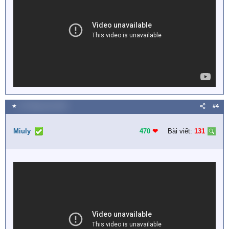
★
19 Tháng sáu 2018
#4
Miuly
470
❤︎
Bài viết:
131