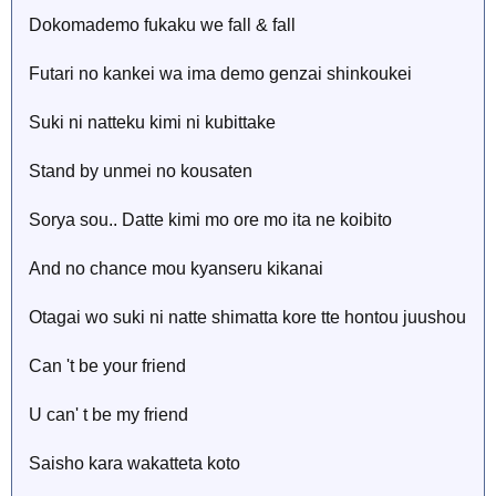
Dokomademo fukaku we fall & fall
Futari no kankei wa ima demo genzai shinkoukei
Suki ni natteku kimi ni kubittake
Stand by unmei no kousaten
Sorya sou.. Datte kimi mo ore mo ita ne koibito
And no chance mou kyanseru kikanai
Otagai wo suki ni natte shimatta kore tte hontou juushou
Can 't be your friend
U can' t be my friend
Saisho kara wakatteta koto