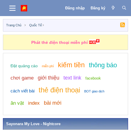
Đăng nhập
Đăng ký
Trang Chủ
Quốc Tế
Phát thẻ điện thoại miễn phí
Những nhiệm vụ kiếm tiền
kiếm tiền
thông báo
Đặt quảng cáo
miễn phí
giới thiệu
text link
chơi game
facebook
thẻ điện thoại
cách viết bài
BOT giao dịch
bài mới
ăn vặt
index
Sayonara My Love - Nightcore