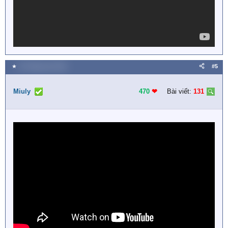
★
20 Tháng sáu 2018
#5
Miuly
470
❤︎
Bài viết:
131