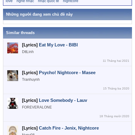
T
love
nghe nhạc
nhạc quốc tế
nightcore
ừ
k
h
Những người đang xem chủ đề này
ó
a
Similar threads
[Lyrics]
Eat My Love - BIBI
DttLinh
11 Tháng hai 2021
[Lyrics]
Psycho! Nightcore - Masee
Tranhuynh
15 Tháng ba 2020
[Lyrics]
Love Somebody - Lauv
FOREVERALONE
18 Tháng mười 2020
[Lyrics]
Catch Fire - Jenix, Nightcore
Nyny08