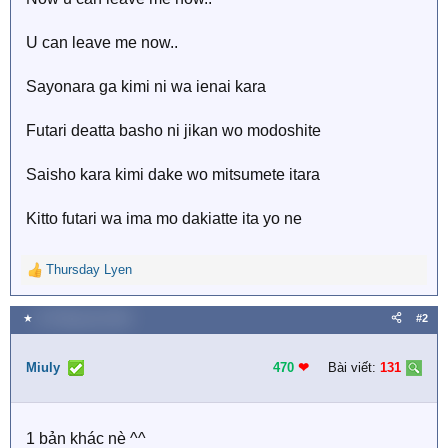
U can leave me now..
Sayonara ga kimi ni wa ienai kara
Futari deatta basho ni jikan wo modoshite
Saisho kara kimi dake wo mitsumete itara
Kitto futari wa ima mo dakiatte ita yo ne
Thursday Lyen
R
e
a
★
19 Tháng sáu 2018
#2
c
t
i
Miuly
470
❤︎
Bài viết:
131
o
n
s
1 bản khác nè ^^
: