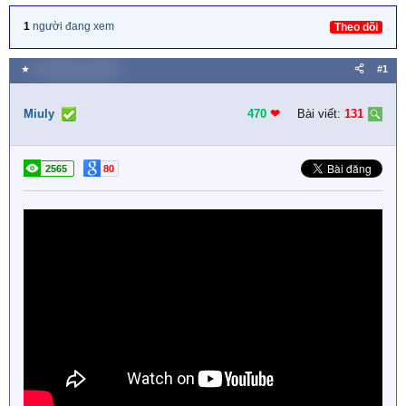
1
người đang xem
Theo dõi
★
18 Tháng sáu 2018
#1
Miuly
470
❤︎
Bài viết:
131
2565
80