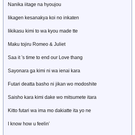
Nanika iitage na hyoujou
Iikagen kesanakya koi no inkaten
Iikikasu kimi to wa kyou made tte
Maku tojiru Romeo & Juliet
Saa it 's time to end our Love thang
Sayonara ga kimi ni wa ienai kara
Futari deatta basho ni jikan wo modoshite
Saisho kara kimi dake wo mitsumete itara
Kitto futari wa ima mo dakiatte ita yo ne
I know how u feelin'