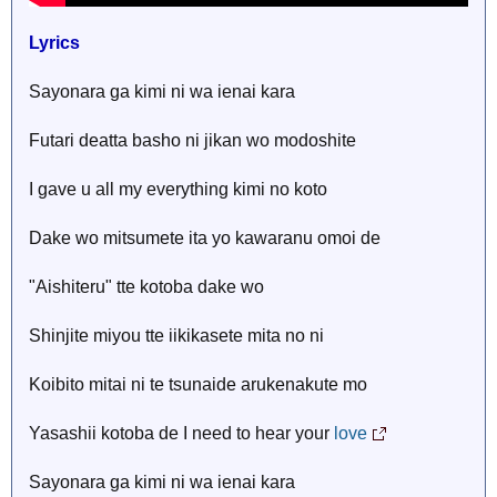
Lyrics
Sayonara ga kimi ni wa ienai kara
Futari deatta basho ni jikan wo modoshite
I gave u all my everything kimi no koto
Dake wo mitsumete ita yo kawaranu omoi de
"Aishiteru" tte kotoba dake wo
Shinjite miyou tte iikikasete mita no ni
Koibito mitai ni te tsunaide arukenakute mo
Yasashii kotoba de I need to hear your
love
Sayonara ga kimi ni wa ienai kara