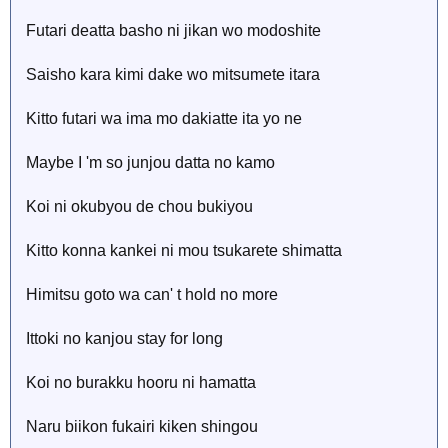
Futari deatta basho ni jikan wo modoshite
Saisho kara kimi dake wo mitsumete itara
Kitto futari wa ima mo dakiatte ita yo ne
Maybe I 'm so junjou datta no kamo
Koi ni okubyou de chou bukiyou
Kitto konna kankei ni mou tsukarete shimatta
Himitsu goto wa can' t hold no more
Ittoki no kanjou stay for long
Koi no burakku hooru ni hamatta
Naru biikon fukairi kiken shingou