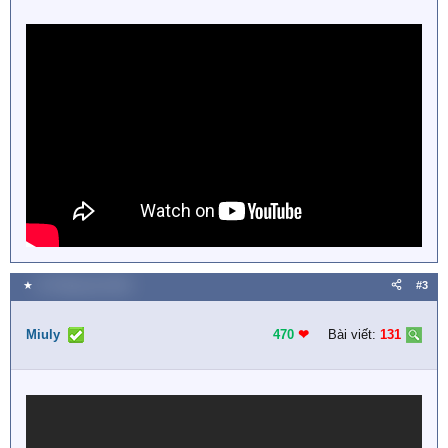
★
19 Tháng sáu 2018
#3
Miuly
470
❤︎
Bài viết:
131