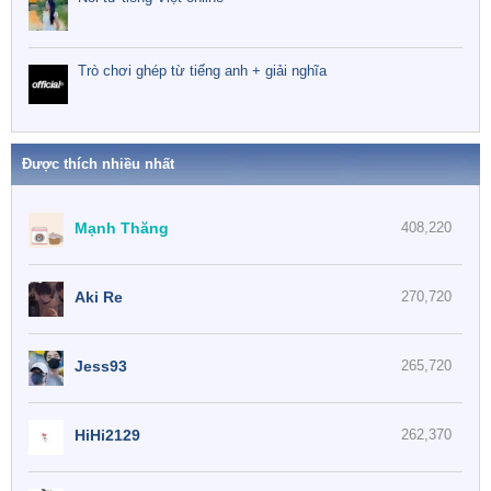
Trò chơi ghép từ tiếng anh + giải nghĩa
Được thích nhiều nhất
Mạnh Thăng
408,220
Aki Re
270,720
Jess93
265,720
HiHi2129
262,370