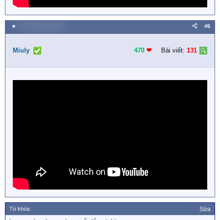
★
23 Tháng sáu 2018
#6
Miuly
470
❤︎
Bài viết:
131
Từ khóa:
Sửa