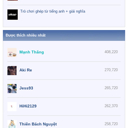
Trò chơi ghép từ tiếng anh + giải nghĩa
Được thích nhiều nhất
Mạnh Thăng
408,220
Aki Re
270,720
Jess93
265,720
HiHi2129
262,370
Thiên Bách Nguyệt
258,720