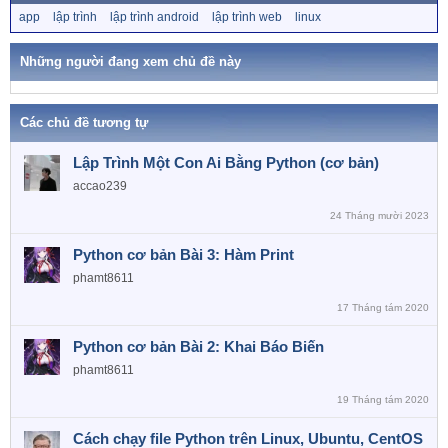
T
app
lập trình
lập trình android
lập trình web
linux
ừ
k
h
Những người đang xem chủ đề này
ó
a
Các chủ đề tương tự
Lập Trình Một Con Ai Bằng Python (cơ bản)
accao239
24 Tháng mười 2023
Python cơ bản Bài 3: Hàm Print
phamt8611
17 Tháng tám 2020
Python cơ bản Bài 2: Khai Báo Biến
phamt8611
19 Tháng tám 2020
Cách chạy file Python trên Linux, Ubuntu, CentOS