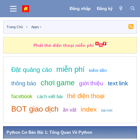
Đăng nhập
Đăng ký
Trang Chủ
Apps
Phát thẻ điện thoại miễn phí
miễn phí
Đặt quảng cáo
kiếm tiền
chơi game
giới thiệu
text link
thông báo
thẻ điện thoại
facebook
cách viết bài
BOT giao dịch
index
ăn vặt
bài mới
Python Cơ Bản Bài 1: Tổng Quan Về Python