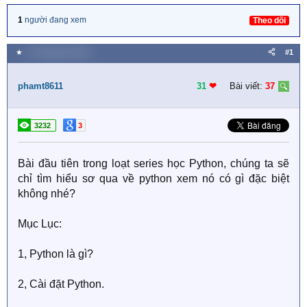
1
người đang xem
Theo dõi
★
17 Tháng tám 2020
#1
phamt8611
31
❤︎
Bài viết:
37
3232
3
Bài đầu tiên trong loạt series học Python, chúng ta sẽ
chỉ tìm hiểu sơ qua về python xem nó có gì đặc biệt
không nhé?
Mục Lục:
1, Python là gì?
2, Cài đặt Python.