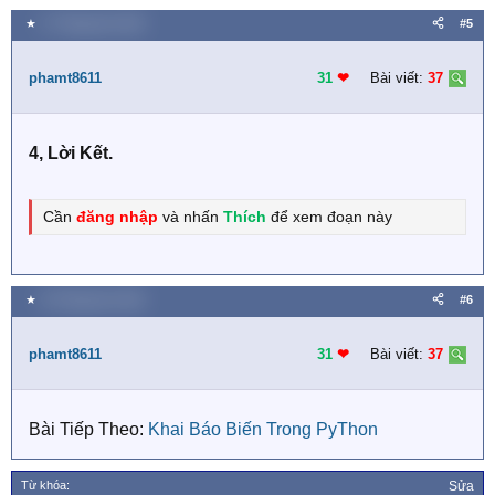
★
17 Tháng tám 2020
#5
phamt8611
31
❤︎
Bài viết:
37
4, Lời Kết.
Cần
đăng nhập
và nhấn
Thích
để xem đoạn này
★
19 Tháng tám 2020
#6
phamt8611
31
❤︎
Bài viết:
37
Bài Tiếp Theo:
Khai Báo Biến Trong PyThon
Từ khóa:
Sửa