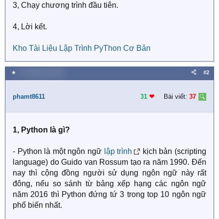
3, Chạy chương trình đầu tiên.
4, Lời kết.
Kho Tài Liệu Lập Trình PyThon Cơ Bản
★
17 Tháng tám 2020
#2
phamt8611
31
❤︎
Bài viết:
37
1, Python là gì?
- Python là một ngôn ngữ
lập trình
kịch bản (scripting
language) do Guido van Rossum tạo ra năm 1990. Đến
nay thì cộng đồng người sử dụng ngôn ngữ này rất
đông, nếu so sánh từ bảng xếp hạng các ngôn ngữ
năm 2016 thì Python đứng tứ 3 trong top 10 ngôn ngữ
phổ biến nhất.