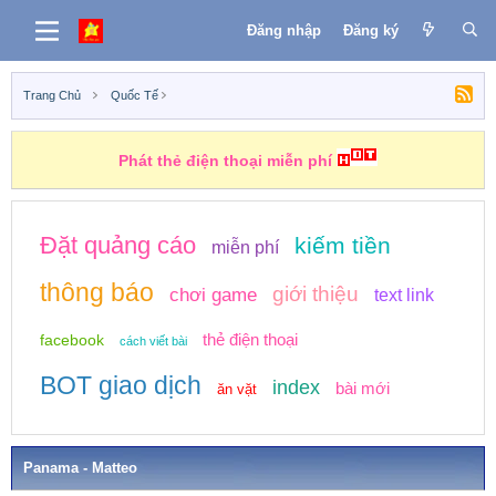
Đăng nhập
Đăng ký
Trang Chủ
Quốc Tế
Phát thẻ điện thoại miễn phí
Đặt quảng cáo
kiếm tiền
miễn phí
thông báo
giới thiệu
chơi game
text link
thẻ điện thoại
facebook
cách viết bài
BOT giao dịch
index
bài mới
ăn vặt
Panama - Matteo