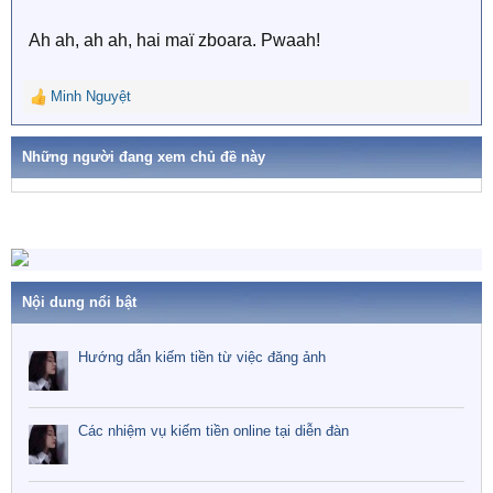
Ah ah, ah ah, hai maï zboara. Pwaah!
Minh Nguyệt
R
e
a
Những người đang xem chủ đề này
c
t
i
o
n
s
:
Nội dung nổi bật
Hướng dẫn kiếm tiền từ việc đăng ảnh
Các nhiệm vụ kiếm tiền online tại diễn đàn