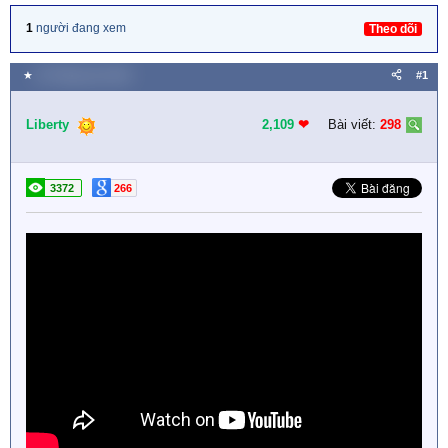
1
người đang xem
Theo dõi
★
20 Tháng sáu 2018
#1
Liberty
2,109
❤︎
Bài viết:
298
3372
266