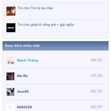
Trò chơi Tìm từ ba chân
Trò chơi ghép từ tiếng anh + giải nghĩa
Được thích nhiều nhất
Mạnh Thăng
408,220
Aki Re
270,720
Jess93
265,720
HiHi2129
262,370