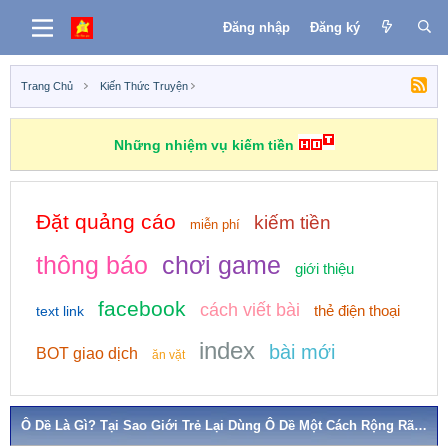
Đăng nhập
Đăng ký
Trang Chủ
Kiến Thức Truyện
Những nhiệm vụ kiếm tiền
Đặt quảng cáo
kiếm tiền
miễn phí
thông báo
chơi game
giới thiệu
facebook
cách viết bài
thẻ điện thoại
text link
index
bài mới
BOT giao dịch
ăn vặt
Ô Dề Là Gì? Tại Sao Giới Trẻ Lại Dùng Ô Dề Một Cách Rộng Rãi Trên Facebook?