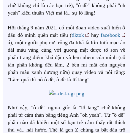
chứ không chỉ là các bạn trẻ), "ô dề" không phải "oh
yeah" kiểu thuần Việt mà là.. sự lố lăng!
Hồi tháng 9 năm 2021, có một đoạn video xuất hiện ở
đâu đó mình quên mất tiêu (
tiktok
hay
facebook
á), một người phụ nữ trông đã khá là lớn tuổi mặc áo
dài màu vàng cùng với gương mặt được tô son vẽ
phấn trang điểm khá đậm và lem nhem của mình (cổ
tán phấn không đều lắm, 2 bên mí mắt còn nguyên
phấn màu xanh dương nữa) quay video và nói rằng:
"Làm quá thì nó ô dề, ô dề là lố lăng".
Như vậy, "ô dề" nghĩa gốc là "lố lăng" chứ không
phải từ cảm thán bằng tiếng Anh "oh yeah". Từ "ô dề"
phần nào đã khiến một số bạn trẻ cảm thấy rất thích
thú và.. hài hước. Thế là gen Z chúng ta bắt đầu trổ