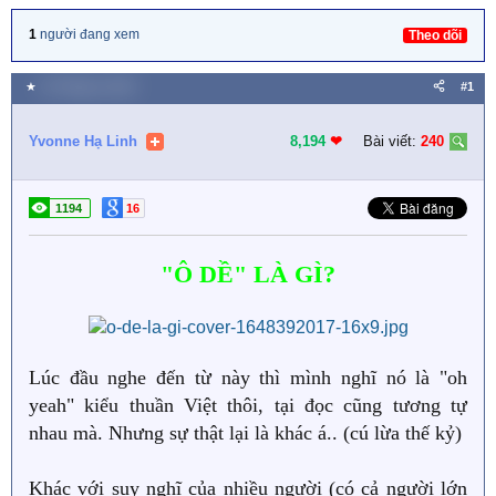
1
người đang xem
Theo dõi
★
24 Tháng tư 2022
#1
Yvonne Hạ Linh
8,194
❤︎
Bài viết:
240
1194
16
"Ô DỀ" LÀ GÌ?
Lúc đầu nghe đến từ này thì mình nghĩ nó là "oh
yeah" kiểu thuần Việt thôi, tại đọc cũng tương tự
nhau mà. Nhưng sự thật lại là khác á.. (cú lừa thế kỷ)
Khác với suy nghĩ của nhiều người (có cả người lớn