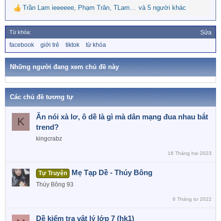
Trần Lam ieeeeee
,
Phạm Trân
,
TLammieeeeeee
và 5 người khác
R
e
a
Từ khóa:
Sửa
c
T
facebook
giới trẻ
tiktok
từ khóa
t
ừ
i
k
o
h
Những người đang xem chủ đề này
n
ó
a
s
:
Các chủ đề tương tự
Ăn nói xà lơ, ô dề là gì mà dân mạng đua nhau bắt
K
trend?
kingcrabz
16 Tháng hai 2023
Mẹ Tạp Dề - Thúy Bông
Tự Truyện
Thúy Bông 93
6 Tháng tư 2022
Dề kiểm tra vật lý lớp 7 (hk1)