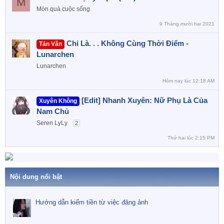
M
Món quà cuộc sống
9 Tháng mười hai 2021
Chỉ Là. . . Không Cùng Thời Điểm -
Tản Văn
Lunarchen
Lunarchen
Hôm nay lúc 12:18 AM
[Edit] Nhanh Xuyên: Nữ Phụ Là Của
Xuyên Không
Nam Chủ
Seren LyLy
2
Thứ hai lúc 2:15 PM
Nội dung nổi bật
Hướng dẫn kiếm tiền từ việc đăng ảnh