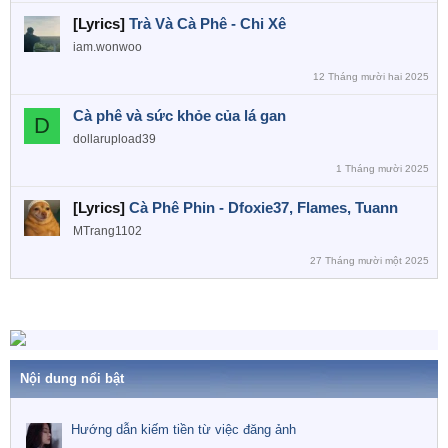
[Lyrics]
Trà Và Cà Phê - Chi Xê
iam.wonwoo
12 Tháng mười hai 2025
Cà phê và sức khỏe của lá gan
D
dollarupload39
1 Tháng mười 2025
[Lyrics]
Cà Phê Phin - Dfoxie37, Flames, Tuann
MTrang1102
27 Tháng mười một 2025
Nội dung nổi bật
Hướng dẫn kiếm tiền từ việc đăng ảnh