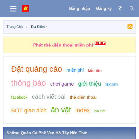
Đăng nhập
Đăng ký
Trang Chủ
Địa Điểm
Phát thẻ điện thoại miễn phí
Đặt quảng cáo
miễn phí
kiếm tiền
thông báo
giới thiệu
chơi game
text link
cách viết bài
thẻ điện thoại
facebook
ăn vặt
index
BOT giao dịch
bài mới
Những Quán Cà Phê Ven Hồ Tây Nên Thử