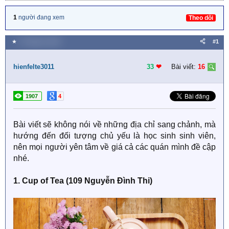
1
người đang xem
Theo dõi
★
5 Tháng ba 2020
#1
hienfelte3011
33
❤︎
Bài viết:
16
1907
4
Bài viết sẽ không nói về những địa chỉ sang chảnh, mà
hướng đến đối tượng chủ yếu là học sinh sinh viên,
nên mọi người yên tâm về giá cả các quán mình đề cập
nhé.
1. Cup of Tea (109 Nguyễn Đình Thi)