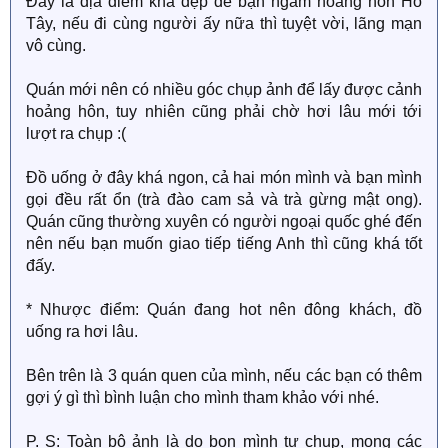
Đây là địa điểm khá đẹp để bạn ngắm hoàng hôn Hồ
Tây, nếu đi cùng người ấy nữa thì tuyệt vời, lãng mạn
vô cùng.
Quán mới nên có nhiều góc chụp ảnh để lấy được cảnh
hoảng hôn, tuy nhiên cũng phải chờ hơi lâu mới tới
lượt ra chụp :(
Đồ uống ở đây khá ngon, cả hai món mình và bạn mình
gọi đều rất ổn (trà đào cam sả và trà gừng mật ong).
Quán cũng thường xuyên có người ngoại quốc ghé đến
nên nếu bạn muốn giao tiếp tiếng Anh thì cũng khá tốt
đấy.
* Nhược điểm: Quán đang hot nên đông khách, đồ
uống ra hơi lâu.
Bên trên là 3 quán quen của mình, nếu các bạn có thêm
gợi ý gì thì bình luận cho mình tham khảo với nhé.
P. S: Toàn bộ ảnh là do bọn mình tự chụp, mong các