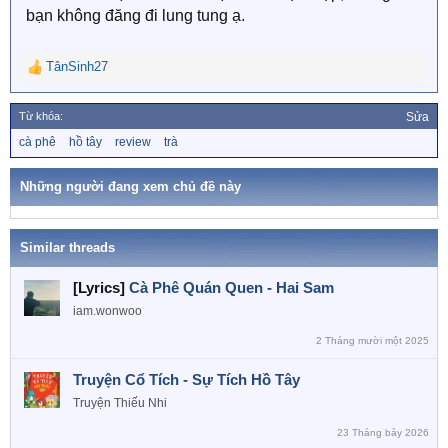
bạn không đăng đi lung tung ạ.
TânSinh27
R
e
a
Từ khóa:
Sửa
c
T
cà phê
hồ tây
review
trà
t
ừ
i
k
o
h
Những người đang xem chủ đề này
n
ó
a
s
:
Similar threads
[Lyrics]
Cà Phê Quán Quen - Hai Sam
iam.wonwoo
2 Tháng mười một 2025
Truyện Cổ Tích - Sự Tích Hồ Tây
Truyện Thiếu Nhi
23 Tháng bảy 2026