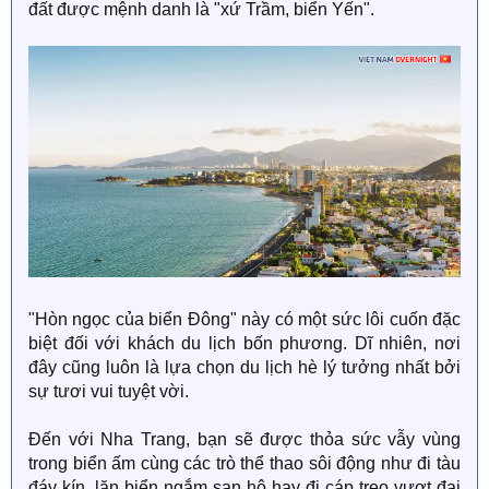
đất được mệnh danh là "xứ Trầm, biển Yến".
"Hòn ngọc của biển Đông" này có một sức lôi cuốn đặc
biệt đối với khách du lịch bốn phương. Dĩ nhiên, nơi
đây cũng luôn là lựa chọn du lịch hè lý tưởng nhất bởi
sự tươi vui tuyệt vời.
Đến với Nha Trang, bạn sẽ được thỏa sức vẫy vùng
trong biển ấm cùng các trò thể thao sôi động như đi tàu
đáy kín, lặn biển ngắm san hô hay đi cáp treo vượt đại