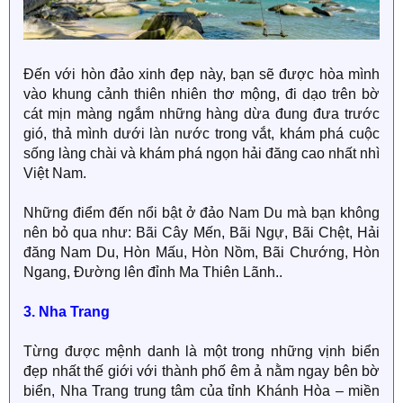
Đến với hòn đảo xinh đẹp này, bạn sẽ được hòa mình
vào khung cảnh thiên nhiên thơ mộng, đi dạo trên bờ
cát mịn màng ngắm những hàng dừa đung đưa trước
gió, thả mình dưới làn nước trong vắt, khám phá cuộc
sống làng chài và khám phá ngọn hải đăng cao nhất nhì
Việt Nam.
Những điểm đến nổi bật ở đảo Nam Du mà bạn không
nên bỏ qua như: Bãi Cây Mến, Bãi Ngự, Bãi Chệt, Hải
đăng Nam Du, Hòn Mấu, Hòn Nồm, Bãi Chướng, Hòn
Ngang, Đường lên đỉnh Ma Thiên Lãnh..
3. Nha Trang
Từng được mệnh danh là một trong những vịnh biển
đẹp nhất thế giới với thành phố êm ả nằm ngay bên bờ
biển, Nha Trang trung tâm của tỉnh Khánh Hòa – miền