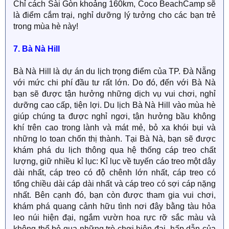
Chỉ cách Sài Gòn khoảng 160km, Coco BeachCamp sẽ
là điểm cắm trại, nghỉ dưỡng lý tưởng cho các bạn trẻ
trong mùa hè này!
7. Bà Nà Hill
Bà Nà Hill là dự án du lịch trọng điểm của TP. Đà Nẵng
với mức chi phí đầu tư rất lớn. Do đó, đến với Bà Nà
bạn sẽ được tận hưởng những dịch vụ vui chơi, nghỉ
dưỡng cao cấp, tiện lợi. Du lịch Bà Nà Hill vào mùa hè
giúp chúng ta được nghỉ ngơi, tận hưởng bầu không
khí trên cao trong lành và mát mẻ, bỏ xa khói bụi và
những lo toan chốn thị thành. Tại Bà Nà, bạn sẽ được
khám phá du lịch thông qua hệ thống cáp treo chất
lượng, giữ nhiều kỉ lục: Kỉ lục về tuyến cáo treo một dây
dài nhất, cáp treo có độ chênh lớn nhất, cáp treo có
tổng chiều dài cáp dài nhất và cáp treo có sợi cáp nặng
nhất. Bên cạnh đó, bạn còn được tham gia vui chơi,
khám phá quang cảnh hữu tình nơi đây bằng tàu hỏa
leo núi hiện đại, ngắm vườn hoa rực rỡ sắc màu và
không thể bỏ qua những trò chơi hiện đại, hấp dẫn của