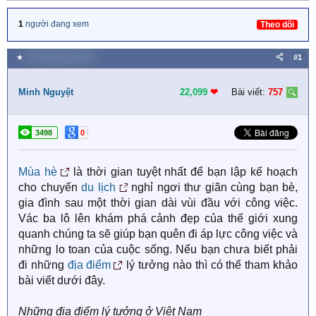
1
người đang xem
Theo dõi
★
25 Tháng năm 2019
#1
Minh Nguyệt
22,099
❤︎
Bài viết:
757
3498
0
Mùa hè
là thời gian tuyệt nhất để bạn lập kế hoạch
cho chuyến
du lịch
nghỉ ngơi thư giãn cùng bạn bè,
gia đình sau một thời gian dài vùi đầu với công việc.
Vác ba lô lên khám phá cảnh đẹp của thế giới xung
quanh chúng ta sẽ giúp bạn quên đi áp lực công việc và
những lo toan của cuộc sống. Nếu bạn chưa biết phải
đi những
địa điểm
lý tưởng nào thì có thể tham khảo
bài viết dưới đây.
Những địa điểm lý tưởng ở Việt Nam