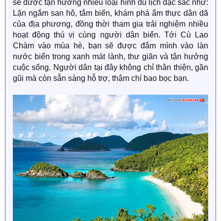
sẽ được tận hưởng nhiều loại hình du lịch đặc sắc như:
Lặn ngắm san hô, tắm biển, khám phá ẩm thực dân dã
của địa phương, đồng thời tham gia trải nghiệm nhiều
hoạt động thú vị cùng người dân biển. Tới Cù Lao
Chàm vào mùa hè, bạn sẽ được đắm mình vào làn
nước biển trong xanh mát lành, thư giãn và tận hưởng
cuộc sống. Người dân tại đây không chỉ thân thiện, gần
gũi mà còn sẵn sàng hỗ trợ, thậm chí bao bọc bạn.