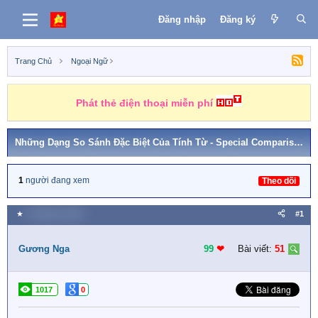
Đăng nhập
Đăng ký
Trang Chủ
Ngoại Ngữ
Phát thẻ điện thoại miễn phí
Những Dạng So Sánh Đặc Biệt Của Tính Từ - Special Comparisons
1
người đang xem
Theo dõi
★
4 Tháng tư 2020
#1
Gương Nga
99
❤︎
Bài viết:
51
1017
0