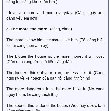
càng lúc càng khó khăn hơn)
I love you more and more everyday. (Càng ngày anh
cành yêu em hơn)
c. The more, the more..
(càng, càng)
The more I know him, the more I like him. (Tôi càng biết,
tôi lại càng mến anh ấy)
The bigger the house is, the more money it will cost.
(Căn nhà càng lớn, giá tiền càng đắt)
The longer I think of your plan, the less I like it. (Càng
nghĩ kỹ về kế hoạch của bạn, tôi càng ít thích nó)
The more dangerous it is, the more I like it. (Nó càng
nguy hiểm, tôi càng thích thú)
The sooner this is done, the better. (Việc này được làm
càng sớm càng tốt)