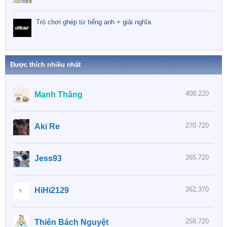
Trò chơi ghép từ tiếng anh + giải nghĩa
Được thích nhiều nhất
408,220
Mạnh Thăng
270,720
Aki Re
265,720
Jess93
262,370
HiHi2129
258,720
Thiên Bách Nguyệt