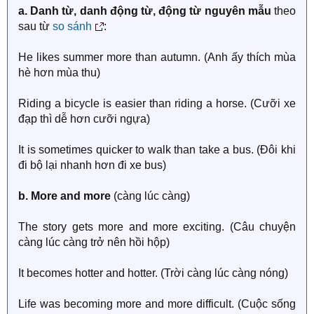
a. Danh từ, danh động từ, động từ nguyên mẫu
theo
sau từ
so sánh
:
He likes summer more than autumn. (Anh ấy thích mùa
hè hơn mùa thu)
Riding a bicycle is easier than riding a horse. (Cưỡi xe
đạp thì dễ hơn cưỡi ngựa)
It is sometimes quicker to walk than take a bus. (Đôi khi
đi bộ lại nhanh hơn đi xe bus)
b. More and more
(càng lúc càng)
The story gets more and more exciting. (Câu chuyện
càng lúc càng trở nên hồi hộp)
It becomes hotter and hotter. (Trời càng lúc càng nóng)
Life was becoming more and more difficult. (Cuộc sống