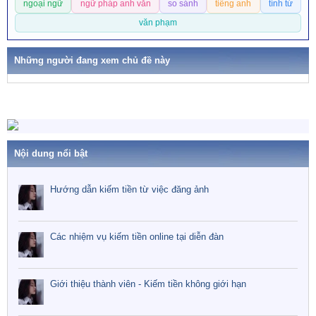
ngoại ngữ
ngữ pháp anh văn
so sánh
tiếng anh
tính từ
ừ
k
văn phạm
h
ó
Những người đang xem chủ đề này
a
Nội dung nổi bật
Hướng dẫn kiếm tiền từ việc đăng ảnh
Các nhiệm vụ kiếm tiền online tại diễn đàn
Giới thiệu thành viên - Kiếm tiền không giới hạn