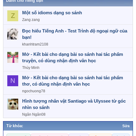
Dành cho riêng bạn
c
t
Một số idioms dạng so sánh
i
Z
o
Zang zang
n
s
Đọc hiểu Tiếng Anh - Test Trình độ ngoại ngữ của
:
bạn!
khanhtram2108
Mở - Kết bài cho dạng bài so sánh hai tác phẩm
truyện, có dùng nhận định văn học
Thùy Minh
Mở - Kết bài cho dạng bài so sánh hai tác phẩm
N
thơ, có dùng nhận định văn học
ngochuong78
Hình tượng nhân vật Santiago và Ulyssee từ góc
nhìn so sánh
Ngân Ngân08
Từ khóa:
Sửa
T