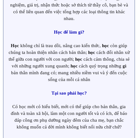
nghiệm, giá trị, nhận thức hoặc sở thích từ thầy cô, bạn bè và
có thể liên quan đến việc tổng hợp các loại thông tin khác
nhau.
Học để làm gì?
Học
không chỉ là trau dồi, nâng cao kiến thức,
học
còn giúp
chúng ta hoàn thiện nhân cách bản thân;
học
cách đối nhân xử
thế giữa con người với con người;
học
cách cảm thông, chia sẻ
với những người xung quanh;
học
cách quý trọng những
gì
bản thân mình đang có; mang nhiều niềm vui và ý đến cuộc
sống của mỗi cá nhân
Tại sao phải học?
Có học mới có hiểu biết, mới có thể giúp cho bản thân, gia
đình và toàn xã hội, làm một con người tốt và có ích, để báo
đáp công ơn phụ dưỡng ngày đêm của cha mẹ, bạn chắc
không muốn cả đời mình không biết nổi nửa chữ chứ?