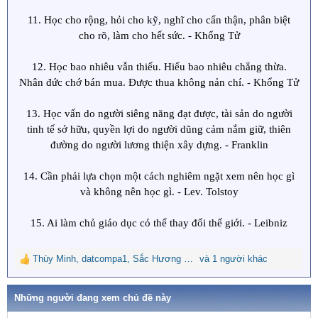
11. Học cho rộng, hỏi cho kỹ, nghĩ cho cẩn thận, phân biệt
cho rõ, làm cho hết sức. - Khổng Tử
12. Học bao nhiêu vẫn thiếu. Hiểu bao nhiêu chẳng thừa.
Nhân đức chớ bán mua. Được thua không nản chí. - Khổng Tử
13. Học vấn do người siêng năng đạt được, tài sản do người
tinh tế sở hữu, quyền lợi do người dũng cảm nắm giữ, thiên
đường do người lương thiện xây dựng. - Franklin
14. Cần phải lựa chọn một cách nghiêm ngặt xem nên học gì
và không nên học gì. - Lev. Tolstoy
15. Ai làm chủ giáo dục có thể thay đổi thế giới. - Leibniz
Thùy Minh
,
datcompa1
,
Sắc Hương Hoa
và 1 người khác
R
e
a
Những người đang xem chủ đề này
c
t