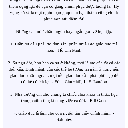
sống của con người và xã hội và bên cạnh đó sẽ giúp bạn có
thêm động lực để bạn cố gắng chinh phục được tương lai. Hy
vọng nó sẽ là một người bạn giúp cho bạn thành công chinh
phục nọn núi điểm tốt!
Những câu nói/ châm ngôn hay, ngắn gọn về học tập:
1. Hiền dữ đâu phải do tính sẵn, phần nhiều do giáo dục mà
nên. - Hồ Chí Minh
2. Sự ngu dốt, hơn hẳn cả sự ở không, mới là mẹ của tất cả các
thói xấu. Ðịnh mệnh của các thế hệ tương lai nằm ở trong nền
giáo dục khôn ngoan, một nền giáo dục cần phải phổ cập để
có thể có ích lợi. - Ethel Churchill, L. E. Landon
3. Nhà trường chỉ cho chúng ta chiếc chìa khóa tri thức, học
trong cuộc sống là công việc cả đời. - Bill Gates
4. Giáo dục là làm cho con người tìm thấy chính mình. -
Sokrates