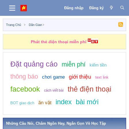
Đăng nhập
Đăng ký
Trang Chủ
Dân Gian
Phát thẻ điện thoại miễn phí
Đặt quảng cáo
miễn phí
kiếm tiền
thông báo
giới thiệu
chơi game
text link
facebook
thẻ điện thoại
cách viết bài
index
bài mới
ăn vặt
BOT giao dịch
Những Câu Nói, Châm Ngôn Hay, Ngắn Gọn Về Học Tập