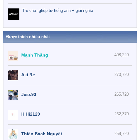
Trò chơi ghép từ tiếng anh + giải nghĩa
Được thích nhiều nhất
Mạnh Thăng
408,220
Aki Re
270,720
Jess93
265,720
HiHi2129
262,370
Thiên Bách Nguyệt
258,720