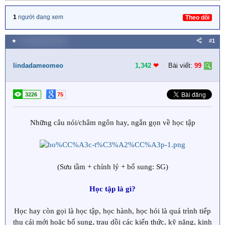
1
người đang xem
Theo dõi
★
11 Tháng năm 2021
#1
lindadameomeo
1,342
❤︎
Bài viết:
99
3226
75
Những câu nói/châm ngôn hay, ngắn gọn về học tập
(Sưu tầm + chỉnh lý + bổ sung: SG)
Học tập là gì?
Học hay còn gọi là học tập, học hành, học hỏi là quá trình tiếp
thu cái mới hoặc bổ sung, trau dồi các kiến thức, kỹ năng, kinh