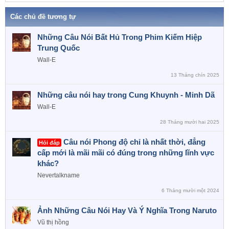
i
o
Các chủ đề tương tự
n
s
Những Câu Nói Bất Hủ Trong Phim Kiếm Hiệp
:
Trung Quốc
Wall-E
13 Tháng chín 2025
Những câu nói hay trong Cung Khuynh - Minh Dã
Wall-E
28 Tháng mười hai 2025
Câu nói Phong độ chỉ là nhất thời, đẳng
Hỏi đáp
cấp mới là mãi mãi có đúng trong những lĩnh vực
khác?
Nevertalkname
6 Tháng mười một 2024
Ảnh Những Câu Nói Hay Và Ý Nghĩa Trong Naruto
Vũ thị hồng