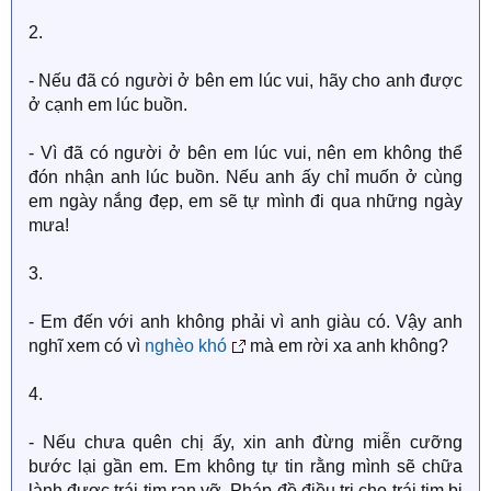
2.
- Nếu đã có người ở bên em lúc vui, hãy cho anh được
ở cạnh em lúc buồn.
- Vì đã có người ở bên em lúc vui, nên em không thể
đón nhận anh lúc buồn. Nếu anh ấy chỉ muốn ở cùng
em ngày nắng đẹp, em sẽ tự mình đi qua những ngày
mưa!
3.
- Em đến với anh không phải vì anh giàu có. Vậy anh
nghĩ xem có vì
nghèo khó
mà em rời xa anh không?
4.
- Nếu chưa quên chị ấy, xin anh đừng miễn cưỡng
bước lại gần em. Em không tự tin rằng mình sẽ chữa
lành được trái tim rạn vỡ. Pháp đồ điều trị cho trái tim bị