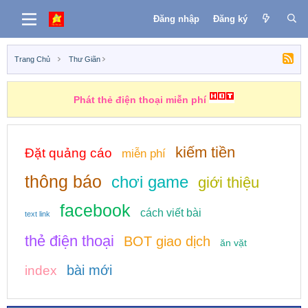
Đăng nhập
Đăng ký
Trang Chủ
Thư Giãn
Phát thẻ điện thoại miễn phí
kiếm tiền
Đặt quảng cáo
miễn phí
thông báo
chơi game
giới thiệu
facebook
cách viết bài
text link
thẻ điện thoại
BOT giao dịch
ăn vặt
bài mới
index