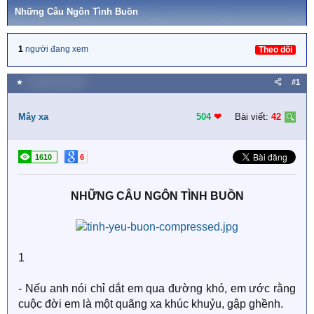
Những Câu Ngôn Tình Buồn
1
người đang xem
Theo dõi
★
9 Tháng hai 2020
#1
Mây xa
504
❤︎
Bài viết:
42
1610
6
NHỮNG CÂU NGÔN TÌNH BUỒN
1
- Nếu anh nói chỉ dắt em qua đường khó, em ước rằng
cuộc đời em là một quãng xa khúc khuỷu, gập ghềnh.