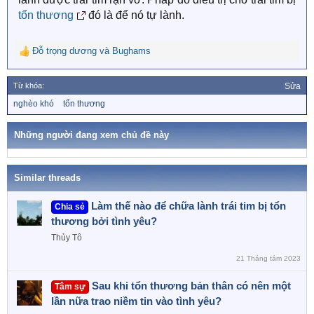
tổn thương
đó là để nó tự lành.
Đỗ trọng dương
và
Bughams
R
e
a
Từ khóa:
Sửa
c
T
nghèo khó
tổn thương
t
ừ
i
k
o
h
Những người đang xem chủ đề này
n
ó
a
s
:
Similar threads
Làm thế nào để chữa lành trái tim bị tổn
Chia sẻ
thương bởi tình yêu?
Thủy Tô
21 Tháng tám 2023
Sau khi tổn thương bản thân có nên một
Tâm sự
lần nữa trao niềm tin vào tình yêu?