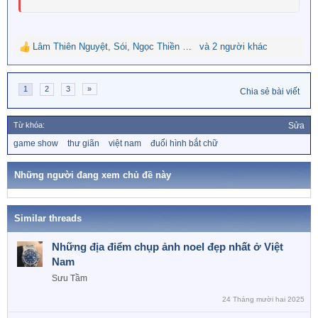
Lâm Thiên Nguyệt
,
Sói
,
Ngọc Thiền Sầu
và 2 người khác
R
e
a
1
2
3
»
c
Chia sẻ bài viết
t
i
Từ khóa:
Sửa
o
n
T
game show
thư giãn
việt nam
đuổi hình bắt chữ
ừ
s
k
:
h
Những người đang xem chủ đề này
ó
a
Similar threads
Những địa điểm chụp ảnh noel đẹp nhất ở Việt
Nam
Sưu Tầm
24 Tháng mười hai 2025