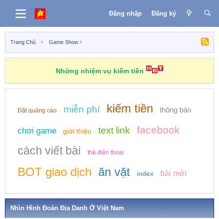
Đăng nhập
Đăng ký
Trang Chủ
Game Show
Những nhiệm vụ kiếm tiền
kiếm tiền
miễn phí
thông báo
Đặt quảng cáo
facebook
text link
chơi game
giới thiệu
cách viết bài
thẻ điện thoại
BOT giao dịch
ăn vặt
bài mới
index
Nhìn Hình Đoán Địa Danh Ở Việt Nam