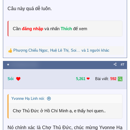
Câu này quá dễ luôn.
Cần
đăng nhập
và nhấn
Thích
để xem
Phượng Chiếu Ngọc
,
Huệ Lê Thị
,
Soigiagianac
và 1 người khác
R
e
a
★
30 Tháng tám 2023
#7
c
t
i
Sói
5,261
❤︎
Bài viết:
592
o
n
s
Yvonne Hạ Linh nói:
:
Chợ Thủ Đức ở Hồ Chí Minh ạ, e thấy hơi quen..
Nó chính xác là Chợ Thủ Đức, chúc mừng Yvonne Hạ