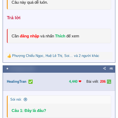
Câu này quá dễ luôn.
Trả lời​
Cần
đăng nhập
và nhấn
Thích
để xem
Phượng Chiếu Ngọc
,
Huệ Lê Thị
,
Soigiagianac
và 2 người khác
R
e
a
★
30 Tháng tám 2023
#6
c
t
i
HealingTran
4,440
❤︎
Bài viết:
206
o
n
s
Sói nói:
:
Câu 1: Đây là đâu?