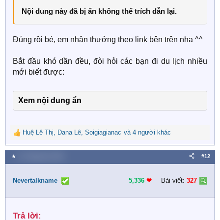
Nội dung này đã bị ẩn không thể trích dẫn lại.
Đúng rồi bé, em nhận thưởng theo link bên trên nha ^^
Bắt đầu khó dần đều, đòi hỏi các bạn đi du lịch nhiều
mới biết được:
Xem nội dung ẩn
Huệ Lê Thị
,
Dana Lê
,
Soigiagianac
và 4 người khác
R
e
a
★
31 Tháng tám 2023
#12
c
t
i
Nevertalkname
5,336
❤︎
Bài viết:
327
o
n
s
Trả lời:​
: