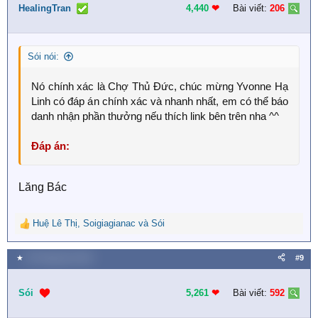
i
HealingTran
4,440
❤︎
Bài viết:
206
o
n
s
Sói nói:
:
Nó chính xác là Chợ Thủ Đức, chúc mừng Yvonne Hạ
Linh có đáp án chính xác và nhanh nhất, em có thể báo
danh nhận phần thưởng nếu thích link bên trên nha ^^
Đáp án:
Lăng Bác
Huệ Lê Thị
,
Soigiagianac
và
Sói
R
e
a
★
30 Tháng tám 2023
#9
c
t
i
Sói
5,261
❤︎
Bài viết:
592
o