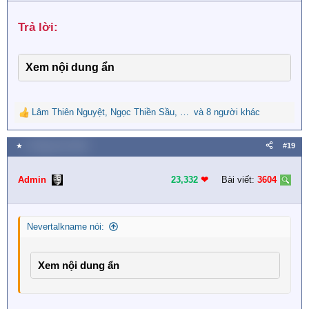
n
s
Trả lời:​
:
Xem nội dung ẩn
Lâm Thiên Nguyệt
,
Ngọc Thiền Sầu
,
Huệ Lê Thị
và 8 người khác
R
e
a
★
5 Tháng chín 2023
#19
c
t
i
Admin
23,332
❤︎
Bài viết:
3604
o
n
s
Nevertalkname nói:
:
Xem nội dung ẩn