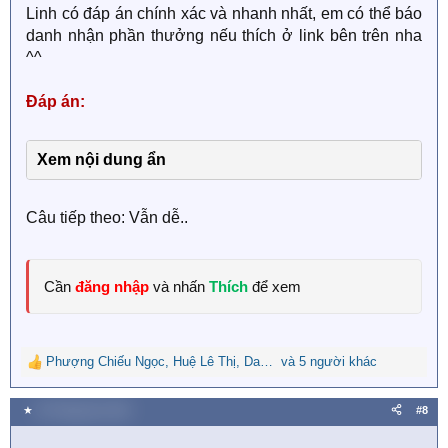
Linh có đáp án chính xác và nhanh nhất, em có thể báo
danh nhận phần thưởng nếu thích ở link bên trên nha
^^
Đáp án:
Xem nội dung ẩn
Câu tiếp theo: Vẫn dễ..
Cần
đăng nhập
và nhấn
Thích
để xem
Phượng Chiếu Ngọc
,
Huệ Lê Thị
,
Dana Lê
và 5 người khác
R
e
a
★
30 Tháng tám 2023
#8
c
t