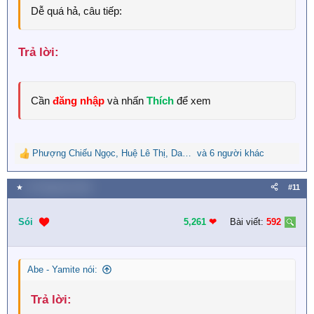
Dễ quá hả, câu tiếp:
Trả lời:​
Cần
đăng nhập
và nhấn
Thích
để xem
Phượng Chiếu Ngọc
,
Huệ Lê Thị
,
Dana Lê
và 6 người khác
R
e
a
★
31 Tháng tám 2023
#11
c
t
i
Sói
5,261
❤︎
Bài viết:
592
o
n
s
Abe - Yamite nói:
:
Trả lời:​