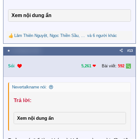
Xem nội dung ẩn
Lâm Thiên Nguyệt
,
Ngọc Thiền Sầu
,
Huệ Lê Thị
và 6 người khác
R
e
a
★
31 Tháng tám 2023
#13
c
t
i
Sói
5,261
❤︎
Bài viết:
592
o
n
s
Nevertalkname nói:
:
Trả lời:​
Xem nội dung ẩn