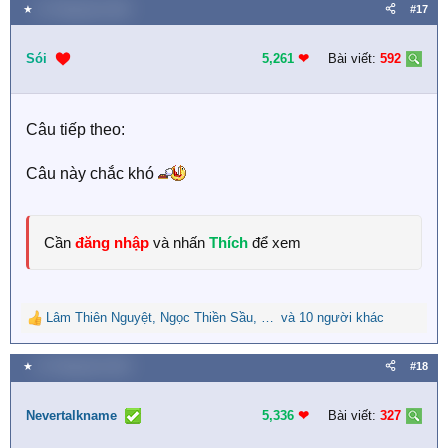
a
★
31 Tháng tám 2023
#17
c
t
i
Sói
5,261
❤︎
Bài viết:
592
o
n
s
Câu tiếp theo:
:
Câu này chắc khó
Cần
đăng nhập
và nhấn
Thích
để xem
Lâm Thiên Nguyệt
,
Ngọc Thiền Sầu
,
Huệ Lê Thị
và 10 người khác
R
e
a
★
31 Tháng tám 2023
#18
c
t
i
Nevertalkname
5,336
❤︎
Bài viết:
327
o