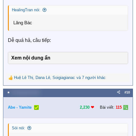
n
s
HealingTran nói:
:
Lăng Bác
Dễ quá hả, câu tiếp:
Xem nội dung ẩn
Huệ Lê Thị
,
Dana Lê
,
Soigiagianac
và 7 người khác
R
e
a
★
30 Tháng tám 2023
#10
c
t
i
Abe - Yamite
2,230
❤︎
Bài viết:
115
o
n
s
Sói nói:
: