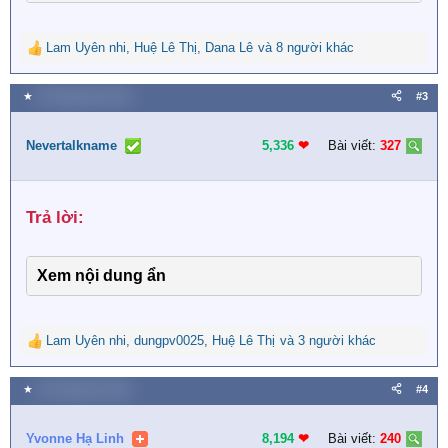
Lam Uyên nhi
,
Huệ Lê Thị
,
Dana Lê
và 8 người khác
R
e
a
★
30 Tháng tám 2023
#3
c
t
i
Nevertalkname
5,336
❤︎
Bài viết:
327
o
n
s
Trả lời:​
:
Xem nội dung ẩn
Lam Uyên nhi
,
dungpv0025
,
Huệ Lê Thị
và 3 người khác
R
e
a
★
30 Tháng tám 2023
#4
c
t
i
Yvonne Hạ Linh
8,194
❤︎
Bài viết:
240