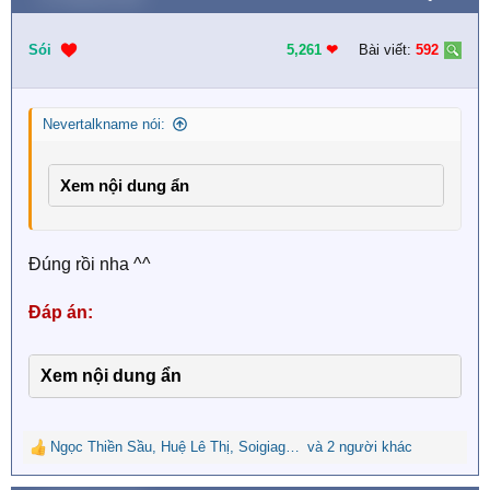
c
t
i
Sói
5,261
❤︎
Bài viết:
592
o
n
s
Nevertalkname nói:
:
Xem nội dung ẩn
Đúng rồi nha ^^
Đáp án:
Xem nội dung ẩn
Ngọc Thiền Sầu
,
Huệ Lê Thị
,
Soigiagianac
và 2 người khác
R
e