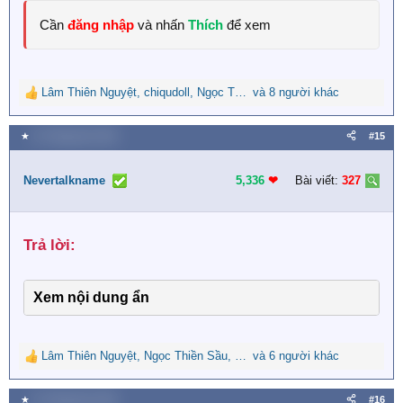
Cần
đăng nhập
và nhấn
Thích
để xem
Lâm Thiên Nguyệt
,
chiqudoll
,
Ngọc Thiền Sầu
và 8 người khác
R
e
a
★
31 Tháng tám 2023
#15
c
t
i
Nevertalkname
5,336
❤︎
Bài viết:
327
o
n
s
Trả lời:​
:
Xem nội dung ẩn
Lâm Thiên Nguyệt
,
Ngọc Thiền Sầu
,
Huệ Lê Thị
và 6 người khác
R
e
a
★
31 Tháng tám 2023
#16