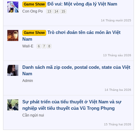
Đố vui: Một vòng địa lý Việt Nam
Game Show
Con Ong Po
13
14
15
14 Tháng mười 2025
Trò chơi đoán tên các món ăn Việt
Game Show
Nam
Wall-E
6
7
8
13 Tháng sáu 2026
Danh sách mã zip code, postal code, state của Việt
Nam
Admin
14 Tháng ba 2026
Sự phát triển của tiểu thuyết ở Việt Nam và sự
nghiệp viết tiểu thuyết của Vũ Trọng Phụng
Cần ngừi nui
15 Tháng hai 2026