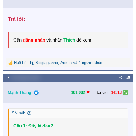
o
n
s
Trả lời:​
:
Cần
đăng nhập
và nhấn
Thích
để xem
Huệ Lê Thị
,
Soigiagianac
,
Admin
và 1 người khác
R
e
a
★
30 Tháng tám 2023
#5
c
t
i
Mạnh Thăng
101,002
❤︎
Bài viết:
14513
o
n
s
Sói nói:
:
Câu 1: Đây là đâu?