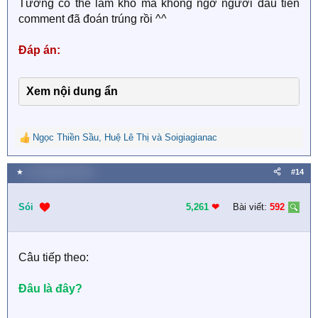
Tưởng có thể làm khó mà không ngờ người đầu tiên
comment đã đoán trúng rồi ^^
Đáp án:
Xem nội dung ẩn
Ngọc Thiền Sầu
,
Huệ Lê Thị
và
Soigiagianac
R
e
a
★
31 Tháng tám 2023
#14
c
t
i
Sói
5,261
❤︎
Bài viết:
592
o
n
s
Câu tiếp theo:
:
Đâu là đây?