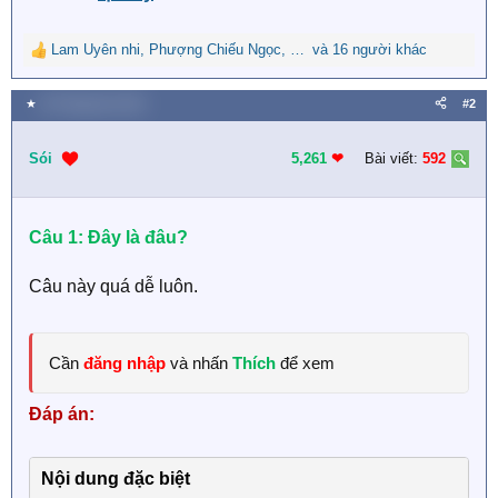
Lam Uyên nhi
,
Phượng Chiếu Ngọc
,
Quýt tiểu thư
và 16 người khác
R
e
a
★
30 Tháng tám 2023
#2
c
t
i
Sói
5,261
❤︎
Bài viết:
592
o
n
s
Câu 1: Đây là đâu?
:
Câu này quá dễ luôn.
Cần
đăng nhập
và nhấn
Thích
để xem
Đáp án:
Nội dung đặc biệt