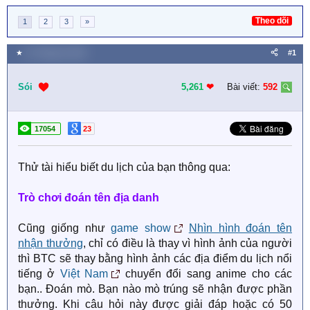
Theo dõi
1
2
3
»
★
21 Tháng ba 2020
#1
Sói
5,261
❤︎
Bài viết:
592
17054
23
Thử tài hiểu biết du lịch của bạn thông qua:
Trò chơi đoán tên địa danh
Cũng giống như
game show
Nhìn hình đoán tên
nhận thưởng
, chỉ có điều là thay vì hình ảnh của người
thì BTC sẽ thay bằng hình ảnh các địa điểm du lịch nổi
tiếng ở
Việt Nam
chuyển đổi sang anime cho các
bạn.. Đoán mò. Bạn nào mò trúng sẽ nhận được phần
thưởng. Khi câu hỏi này được giải đáp hoặc có 50