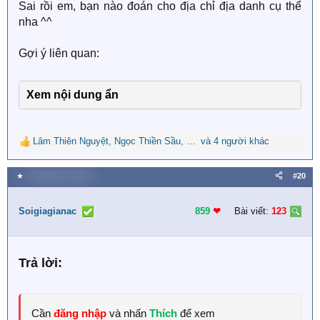
Sai rồi em, bạn nào đoán cho địa chỉ địa danh cụ thể
nha ^^
Gợi ý liên quan:
Xem nội dung ẩn
Lâm Thiên Nguyệt
,
Ngọc Thiền Sầu
,
Huệ Lê Thị
và 4 người khác
R
e
a
★
6 Tháng chín 2023
#20
c
t
i
Soigiagianac
859
❤︎
Bài viết:
123
o
n
s
Trả lời:
:
Cần
đăng nhập
và nhấn
Thích
để xem