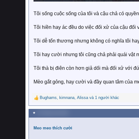
Tôi sống cuộc sống của tôi và cậu chả có quyền
Tôi hiền hay ác đều do việc đối xử của cậu đối v
Tôi dễ tổn thương nhưng không có nghĩa tôi ha
Tôi hay cười nhưng tôi cũng chả phải quái vật 
Tôi thà bị điên còn hơn giả dối mà đối xử với đ
Mèo gắt gỏng, hay cười và đầy quan tâm của m
Bughams
,
kimnana
,
Alissa
và 1 người khác
R
e
a
★
13 Tháng mười 2019
c
t
i
Meo meo thích cười
o