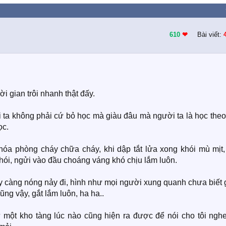
610
❤︎
Bài viết:
 gian trôi nhanh thật đấy.
 ta không phải cứ bỏ học mà giàu đâu mà người ta là học theo
ọc.
óa phòng cháy chữa cháy, khi dập tắt lửa xong khói mù mịt,
hói, ngửi vào đầu choáng váng khó chịu lắm luôn.
càng nóng nảy đi, hình như mọi người xung quanh chưa biết gì
ũng vậy, gắt lắm luôn, ha ha..
hư một kho tàng lúc nào cũng hiện ra được để nói cho tôi nghe