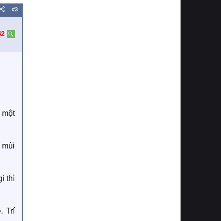
#3
42
 một
 mùi
 thì
. Trí