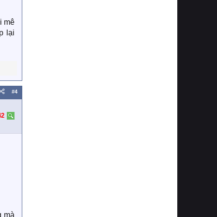
ơi mê
p lại
#4
42
g mà