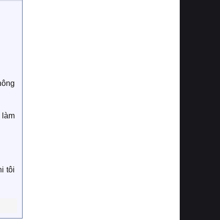
không
a làm
 tôi