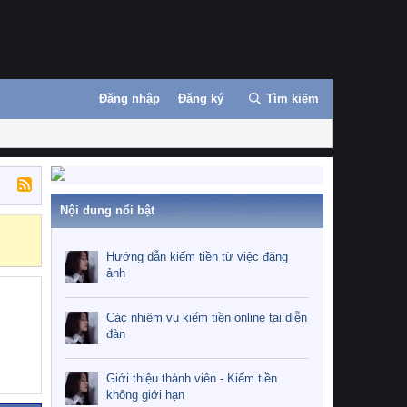
Đăng nhập
Đăng ký
Tìm kiếm
Nội dung nổi bật
Những nhiệm 
Hướng dẫn kiếm tiền từ việc đăng
ảnh
Các nhiệm vụ kiếm tiền online tại diễn
đàn
Giới thiệu thành viên - Kiếm tiền
không giới hạn