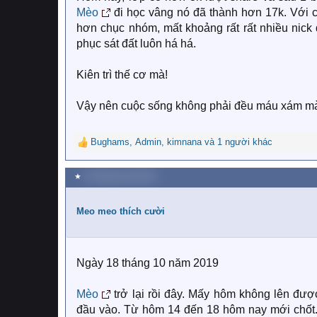
Mèo
đi học vâng nó đã thành hơn 17k. Với cu
hơn chục nhóm, mất khoảng rất rất nhiều nick 
phục sát đất luôn há há.
Kiên trì thế cơ mà!
Vậy nên cuộc sống không phải đều máu xám mà
Bughams
,
Admin
,
kimnana
và 1 người khác
R
e
a
★
18 Tháng mười 2019
c
t
i
Meo meo thích cười
o
n
s
:
Ngày 18 tháng 10 năm 2019
Mèo
trở lại rồi đây. Mấy hôm không lên đượ
đầu vào. Từ hôm 14 đến 18 hôm nay mới chốt. 