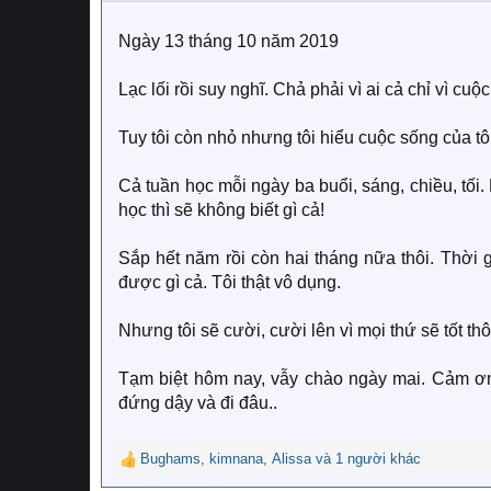
n
s
:
Ngày 13 tháng 10 năm 2019
Lạc lối rồi suy nghĩ. Chả phải vì ai cả chỉ vì cuộ
Tuy tôi còn nhỏ nhưng tôi hiểu cuộc sống của tô
Cả tuần học mỗi ngày ba buổi, sáng, chiều, tối
học thì sẽ không biết gì cả!
Sắp hết năm rồi còn hai tháng nữa thôi. Thời g
được gì cả. Tôi thật vô dụng.
Nhưng tôi sẽ cười, cười lên vì mọi thứ sẽ tốt thô
Tạm biệt hôm nay, vẫy chào ngày mai. Cảm ơn 
đứng dậy và đi đâu..
Bughams
,
kimnana
,
Alissa
và 1 người khác
R
e