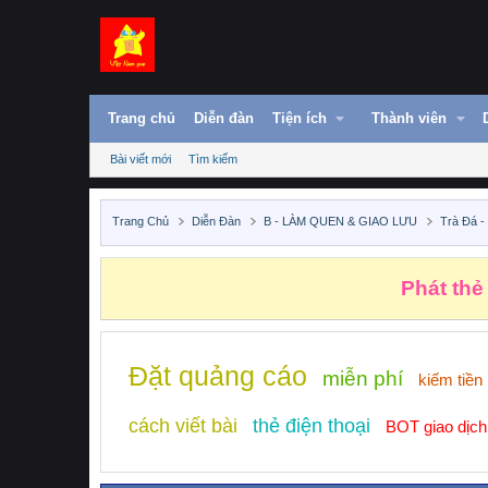
Trang chủ
Diễn đàn
Tiện ích
Thành viên
Bài viết mới
Tìm kiếm
Trang Chủ
Diễn Đàn
B - LÀM QUEN & GIAO LƯU
Trà Đá -
Phát thẻ
Đặt quảng cáo
miễn phí
kiếm tiền
cách viết bài
thẻ điện thoại
BOT giao dịch