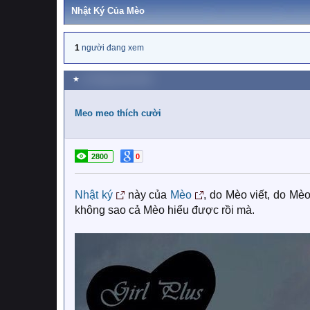
Nhật Ký Của Mèo
1
người đang xem
★
13 Tháng mười 2019
Meo meo thích cười
2800
0
Nhật ký
này của
Mèo
, do Mèo viết, do Mè
không sao cả Mèo hiểu được rồi mà.