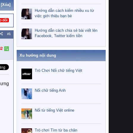
[Xóa]
Hướng dẫn cách kiếm nhiều xu từ
việc giới thiệu bạn bè
o dõi
Hướng dẫn cách chia sẻ bài viết lên
#1
Facebook, Twitter kiếm tiền
42
Xu hướng nội dung
Trò Chơi Nối chữ tiếng Việt
hưng
Nối chữ tiếng Anh
Nối từ tiếng Việt online
Trò chơi Tìm từ ba chân