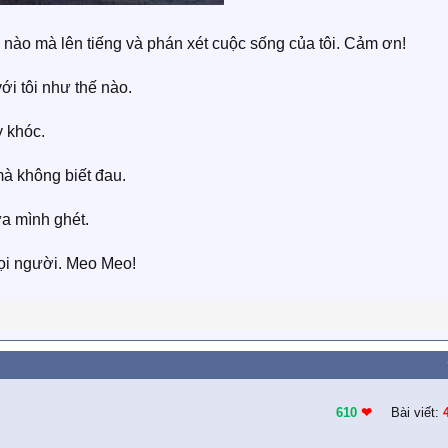
 nào mà lên tiếng và phán xét cuộc sống của tôi. Cảm ơn!
ới tôi như thế nào.
y khóc.
mà không biết đau.
ứa mình ghét.
ọi người. Meo Meo!
610
❤︎
Bài viết: