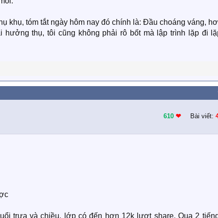
mỏi.
 khụ khụ, tóm tắt ngày hôm nay đó chính là: Đầu choáng váng, h
hưởng thụ, tôi cũng không phải rô bốt mà lập trình lặp đi lặ
610
❤︎
Bài viết:
ược
uổi trưa và chiều, lớp có đến hơn 12k lượt share. Qua 2 tiến