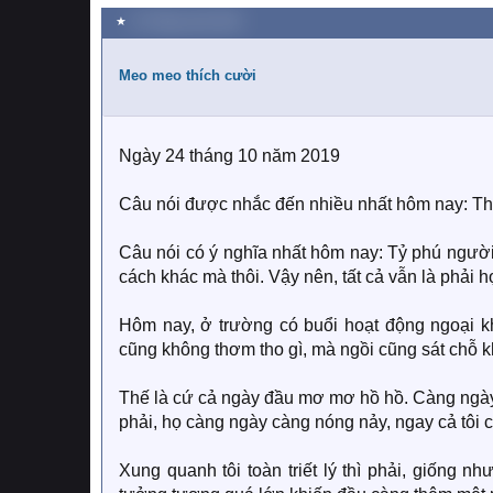
a
★
14 Tháng mười 2019
c
t
i
Meo meo thích cười
o
n
s
:
Ngày 24 tháng 10 năm 2019
Câu nói được nhắc đến nhiều nhất hôm nay: Thời
Câu nói có ý nghĩa nhất hôm nay: Tỷ phú người
cách khác mà thôi. Vậy nên, tất cả vẫn là phải h
Hôm nay, ở trường có buổi hoạt động ngoại kh
cũng không thơm tho gì, mà ngồi cũng sát chỗ k
Thế là cứ cả ngày đầu mơ mơ hồ hồ. Càng ngày 
phải, họ càng ngày càng nóng nảy, ngay cả tôi c
Xung quanh tôi toàn triết lý thì phải, giống n