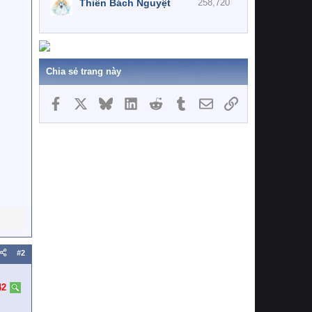
Thiên Bách Nguyệt
258,720
Chia sẻ trang này
Facebook
X
Bluesky
LinkedIn
Reddit
Tumblr
Email
Link
#2
42