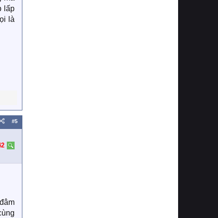
p lấp
ọi là
#5
42
 đâm
cùng