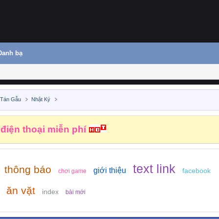
Danh bạ
 Tán Gẫu
Nhật Ký
 điện thoại miễn phí
text link
thông báo
giới thiệu
facebook
chơi game
ăn vặt
index
bài mới