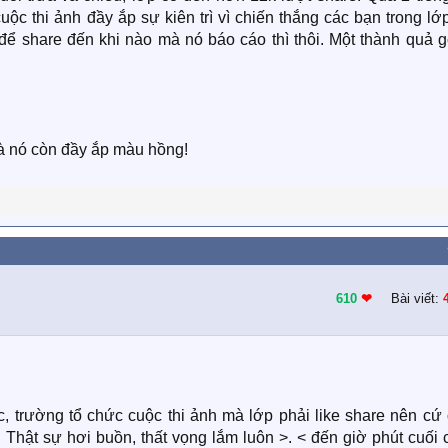
ộc thi ảnh đầy ắp sự kiên trì vì chiến thắng các bạn trong lớ
để share đến khi nào mà nó báo cáo thì thôi. Một thành quả g
 nó còn đầy ắp màu hồng!
610
❤︎
Bài viết:
c, trường tổ chức cuộc thi ảnh mà lớp phải like share nên cứ
Thật sự hơi buồn, thất vọng lắm luôn >. < đến giờ phút cuối 