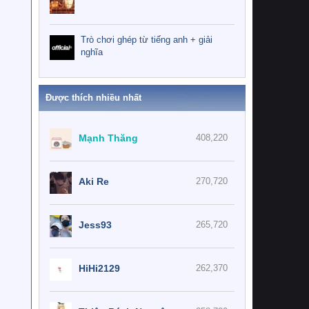
Trò chơi ghép từ tiếng anh + giải
nghĩa
Được thích nhiều nhất
Mạnh Thăng
408,220
Aki Re
270,720
Jess93
265,720
HiHi2129
262,370