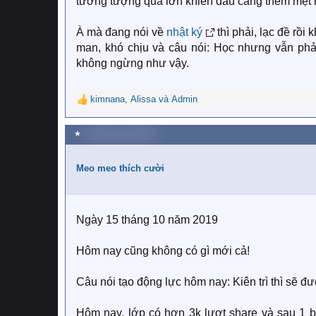
tưởng tượng quá lớn khiến đầu càng thêm mệt 
À mà đang nói về
nhật ký
thì phải, lạc đề rồi
man, khó chịu và câu nói: Học nhưng vẫn phải 
không ngừng như vậy.
kimnana
,
Alissa
và
Admin
R
e
a
★
15 Tháng mười 2019
c
t
i
Meo meo thích cười
o
n
s
:
Ngày 15 tháng 10 năm 2019
Hôm nay cũng không có gì mới cả!
Câu nói tạo động lực hôm nay: Kiên trì thì sẽ đ
Hôm nay, lớp có hơn 3k lượt share và sau 1 b