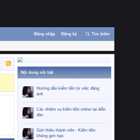
Đăng nhập
Đăng ký
Tìm kiếm
Nội dung nổi bật
Những nhiệm 
Hướng dẫn kiếm tiền từ việc đăng
ảnh
Các nhiệm vụ kiếm tiền online tại diễn
đàn
Giới thiệu thành viên - Kiếm tiền
không giới hạn