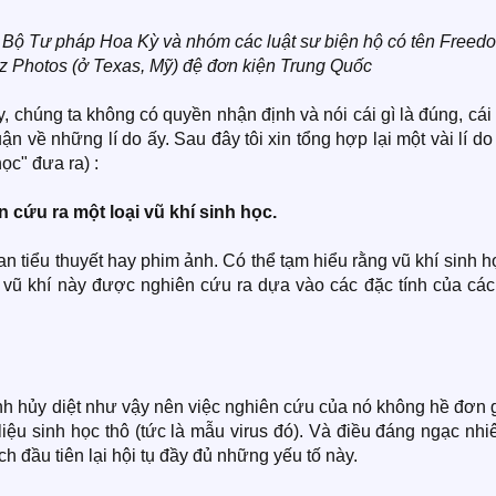
a Bộ Tư pháp Hoa Kỳ và nhóm các luật sư biện hộ có tên Freed
z Photos (ở Texas, Mỹ) đệ đơn kiện Trung Quốc
 chúng ta không có quyền nhận định và nói cái gì là đúng, cái 
ận về những lí do ấy. Sau đây tôi xin tổng hợp lại một vài lí d
c" đưa ra) :
 cứu ra một loại vũ khí sinh học.
an tiểu thuyết hay phim ảnh. Có thể tạm hiểu rằng vũ khí sinh h
, vũ khí này được nghiên cứu ra dựa vào các đặc tính của các
nh hủy diệt như vậy nên việc nghiên cứu của nó không hề đơn 
liệu sinh học thô (tức là mẫu virus đó). Và điều đáng ngạc nhi
h đầu tiên lại hội tụ đầy đủ những yếu tố này.