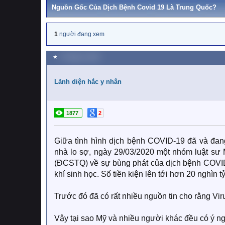
Nguồn Gốc Của Dịch Bệnh Covid 19 Là Trung Quốc?
1
người đang xem
★
4 Tháng tư 2020
Lãnh diện hắc y nhân
1877
2
Giữa tình hình dịch bệnh COVID-19 đã và đan
nhà lo sợ, ngày 29/03/2020 một nhóm luật s
(ĐCSTQ) về sự bùng phát của dịch bệnh COVID-
khí sinh học. Số tiền kiện lên tới hơn 20 nghìn
Trước đó đã có rất nhiều nguồn tin cho rằng Vi
Vậy tại sao Mỹ và nhiều người khác đều có ý n