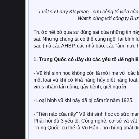
Luật sư Larry Klayman - cựu công tố viên củ
Watch cùng với công ty Buz
Trước hết bỏ qua sự đúng sai của những tin này,
sai. Nhưng chúng ta có thể cùng ngồi lại bình lu
sau (mà các AHBP, các nhà báo, các "âm mưu họ
1. Trung Quốc có đầy đủ các yếu tố để nghiên
- Vũ khí sinh học không còn là mới mẻ với các f
một loại vũ khí có khả năng hủy diệt hàng loạt
virus nhằm tấn công, gây bệnh, giết người.
- Loại hình vũ khí này đã bị cấm từ năm 1925.
- "Tiền nào của nấy" Vũ khí sinh học có sức mạ
Phải hội đủ 3 yếu tố: Công nghệ, cơ sở và vật 
Trung Quốc, cụ thể là Vũ Hán - nơi bùng phát dịc