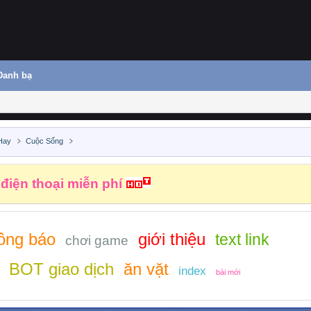
Danh bạ
Hay
Cuộc Sống
 điện thoại miễn phí
ông báo
giới thiệu
text link
chơi game
BOT giao dịch
ăn vặt
index
bài mới