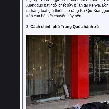
Xiangguo bất ngờ chết đầy bí ẩn tại Kenya. Lồ
ra hàng loạt giả thiết cho rằng Bà Qiu Xiangg
trên của bà biết chuyện này nên..
2. Cách chính phủ Trung Quốc hành xử