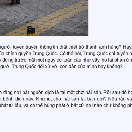
ười tuyên truyền thông tin thất thiệt trở thành anh hùng? Hay
 của chính quyền Trung Quốc. Có thể nói, Trung Quốc chỉ tuyên 
y đứng trước mặt một nguy cơ toàn cầu như vậy, họ lại phản ứ
người Trung Quốc đối xử với con dân của mình hay không?
rằng nơi bắt nguồn dịch là tại một chợ hải sản. Rồi sau đó h
ra bệnh dịch này. Nhưng, chợ hải sản lại bán dơi? Nếu rắn và
t từ lâu, và có thể bùng phát ở bất cứ nơi nào chứ không ph