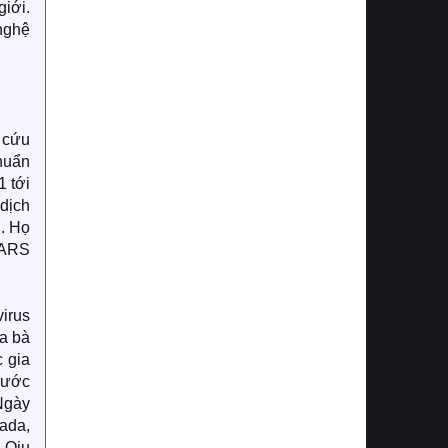
iới.
nghệ
 cứu
huẩn
1 tới
dịch
n. Họ
SARS
virus
a bà
 gia
rước
Ngày
ada,
 Qiu