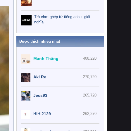
Trò chơi ghép từ tiếng anh + giải
nghĩa
Được thích nhiều nhất
Mạnh Thăng
408,220
Aki Re
270,720
Jess93
265,720
HiHi2129
262,370