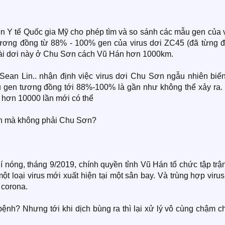
ện Y tế Quốc gia Mỹ cho phép tìm và so sánh các mẫu gen của 
tương đồng từ 88% - 100% gen của virus dơi ZC45 (đã từng 
oài dơi này ở Chu Sơn cách Vũ Hán hơn 1000km.
ean Lin.. nhận định việc virus dơi Chu Sơn ngẫu nhiên biến
 gen tương đồng tới 88%-100% là gần như không thể xảy ra.
i hơn 10000 lần mới có thể
án mà không phải Chu Sơn?
í nóng, tháng 9/2019, chính quyền tỉnh Vũ Hán tổ chức tập trậ
 loại virus mới xuất hiện tại một sân bay. Và trùng hợp viru
 corona.
bệnh? Nhưng tới khi dịch bùng ra thì lại xử lý vô cùng chậm 