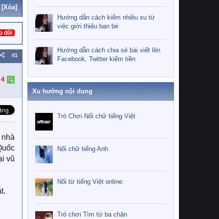
[Xóa]
Hướng dẫn cách kiếm nhiều xu từ
việc giới thiệu bạn bè
o dõi
Hướng dẫn cách chia sẻ bài viết lên
#1
Facebook, Twitter kiếm tiền
:
4
Xu hướng nội dung
Trò Chơi Nối chữ tiếng Việt
 nhà
Quốc
Nối chữ tiếng Anh
i vũ
Nối từ tiếng Việt online
t.
Trò chơi Tìm từ ba chân