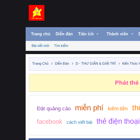
Trang chủ
Diễn đàn
Tiện ích
Thành viên
Bài viết mới
Tìm kiếm
Trang Chủ
Diễn Đàn
D - THƯ GIÃN & GIẢI TRÍ
Kiến Thức 
Phát thẻ
miễn phí
th
Đặt quảng cáo
kiếm tiền
thẻ điện thoại
facebook
cách viết bài