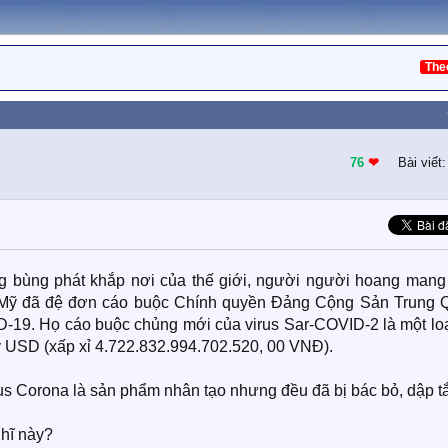
The
76
❤︎
Bài viết
g bùng phát khắp nơi của thế giới, người người hoang mang
ư Mỹ đã đệ đơn cáo buộc Chính quyền Đảng Cộng Sản Trung 
19. Họ cáo buộc chủng mới của virus Sar-COVID-2 là một loạ
 tỷ USD (xấp xỉ 4.722.832.994.702.520, 00 VNĐ).
rus Corona là sản phẩm nhân tạo nhưng đều đã bị bác bỏ, dập tắ
ghĩ này?