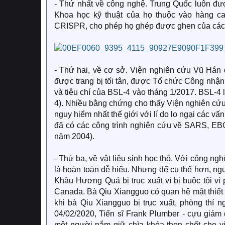
- Thứ nhất về công nghệ. Trung Quốc luôn đượ
Khoa học kỹ thuật của họ thuộc vào hàng c
CRISPR, cho phép họ ghép được ghen của các l
- Thứ hai, về cơ sở. Viện nghiên cứu Vũ Hán 
được trang bị tối tân, được Tổ chức Công nhậ
và tiêu chí của BSL-4 vào tháng 1/2017. BSL-4 l
4). Nhiều bằng chứng cho thấy Viện nghiên cứu
nguy hiểm nhất thế giới với lí do lo ngại các vấn
đã có các công trình nghiên cứu về SARS, EBOL
năm 2004).
- Thứ ba, về vật liệu sinh học thô. Với công nghệ
là hoàn toàn dễ hiểu. Nhưng để cụ thể hơn, n
Khâu Hương Quả bị trục xuất vì bị buộc tội vi
Canada. Bà Qiu Xiangguo có quan hệ mật thiết 
khi bà Qiu Xiangguo bị trục xuất, phòng thí 
04/02/2020, Tiến sĩ Frank Plumber - cựu giám
một người nắm giữ chìa khóa then chốt cho vi