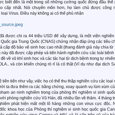
c biết đến là một trong số những cường quốc đứng đầu thế g
ao cấp nhất. Nói chuyên môn hơn, họ làm chủ được công 
oại Virus. Điều này không ai có thể phủ nhận
đã được chi ra 44 triệu USD để xây dựng, là một viện nghiên
n Quốc gia Trung Quốc (CNAS) chứng nhận đáp ứng các tiêu c
à cấp độ bảo vệ sinh học cao nhất (thang đánh giá này chia từ 
 này đã được cấp phép và tiến hành nghiên cứu các loài bệnh 
 đề về vũ khí sinh học và các tác hại từ dịch bệnh trong tự nhiê
A.. và còn khiến chúng rò rỉ là có thật (Ví dụ như đại dịch 
 tiên tiến như vậy, việc họ có thể thu thập nghiên cứu các loại 
gười ta đưa thêm ra các bằng chứng, xoay quanh vụ lùm xùm củ
 phạm an ninh nghiêm trọng của phòng thí nghiệm vi sinh quốc
với phòng nghiên cứu Vũ Hán, đã nhiều lần về thăm. 4 tháng t
nghiệm phát hiện mất một lô hàng những con virus cực độc. 
 đốc khoa học của Phòng thí nghiệm vi sinh học quốc gia Can
ệc nghiên cứu virus Corona và HIV, và là cấp trên cũ của bà