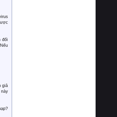
virus
được
 đổi
 Nếu
n giả
s này
chạp?