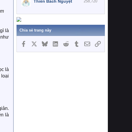
Thiên Bách Nguyệt
258,720
om
Chia sẻ trang này
gì là
o như
Facebook
X
Bluesky
LinkedIn
Reddit
Tumblr
Email
Link
ọc là
 loại
giản.
ên là