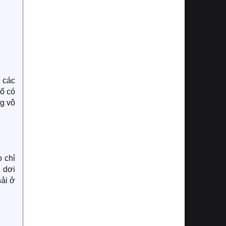
, các
bố có
ng vô
ọ chỉ
 dơi
ải ở