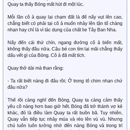
Quay ta thấy Bóng mất hút đi một lúc.
Mỗi lần cô ả quay lại chạm đất là để nẩy vụt lên cao,
chẳng biết có phải tại cô ả muốn nhảy lên tận tổ chàng
nhạn hay chỉ là vì tác dụng của chất lie Tây Ban Nha.
Nẩy đến cái thứ chín, ngang đường cô ả biến mất,
không thấy đâu nữa. Cậu bé con tìm lại mãi chẳng thấy
dấu vết gì của Bóng. Cô ả đã mất tích.
Quay thở dài mà than rằng:
- Ta rất biết nàng đi đâu rồi; Ở trong tổ chim nhạn chứ
đâu nữa?
Thế rồi càng nghĩ đến Bóng, Quay ta càng cảm thấy
yêu cô nàng hơn bao giờ hết. Bóng đã trở thành vợ kẻ
khác, đó là điều làm Quay ta rất buồn bã. Tuy nhiên,
Quay vẫn tiếp tục nhảy múa và réo lên vù vù. Nhưng
chú luôn luôn tưởng nhớ đến nàng Bóng và trong trí