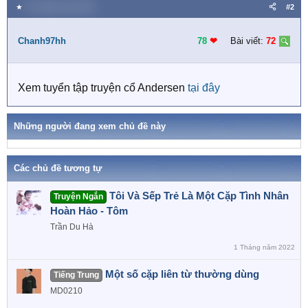
★
15 Tháng mười 2018
#2
Chanh97hh
78
❤︎
Bài viết:
72
Xem tuyển tập truyện cổ Andersen
tại đây
Những người đang xem chủ đề này
Các chủ đề tương tự
Tôi Và Sếp Trẻ Là Một Cặp Tình Nhân
Truyện Ngắn
Hoàn Hảo - Tôm
Trần Du Hà
1 Tháng năm 2022
Một số cặp liên từ thường dùng
Tiếng Trung
MD0210