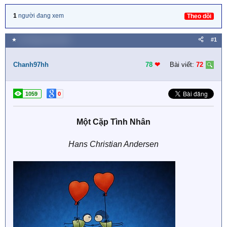
1
người đang xem
Theo dõi
★
15 Tháng mười 2018
#1
Chanh97hh
78
❤︎
Bài viết:
72
1059
0
Một Cặp Tình Nhân
Hans Christian Andersen