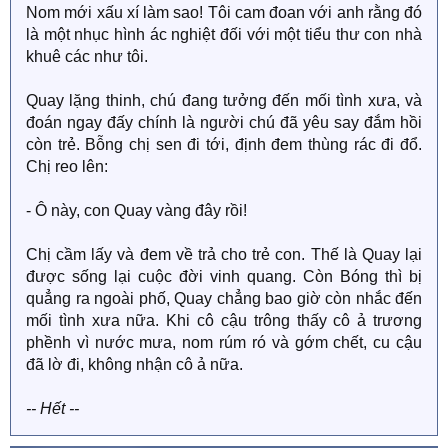
Nom mới xấu xí làm sao! Tôi cam đoan với anh rằng đó
là một nhục hình ác nghiệt đối với một tiểu thư con nhà
khuê các như tôi.
Quay lặng thinh, chú đang tưởng đến mối tình xưa, và
đoán ngay đấy chính là người chú đã yêu say đắm hồi
còn trẻ. Bỗng chị sen đi tới, định đem thùng rác đi đổ.
Chị reo lên:
- Ô này, con Quay vàng đây rồi!
Chị cầm lấy và đem về trả cho trẻ con. Thế là Quay lại
được sống lại cuộc đời vinh quang. Còn Bóng thì bị
quẳng ra ngoài phố, Quay chẳng bao giờ còn nhắc đến
mối tình xưa nữa. Khi cô cậu trông thấy cô ả trương
phềnh vì nước mưa, nom rúm ró và gớm chết, cu cậu
đã lờ đi, không nhận cô ả nữa.
-- Hết --