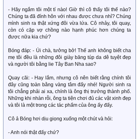
- Hãy ngắm tôi một tí nào! Giờ thì cô thấy tôi thế nào?
Chúng ta đã đính hôn với nhau được chưa nhỉ? Chúng
mình sinh ra thật xứng đôi vừa lứa. Cô nhảy, tôi quay,
còn có cặp vợ chồng nào hạnh phúc hơn chúng ta
được nữa kia chứ?
Bóng đáp: - Úi chà, tưởng bở! Thế anh không biết cha
mẹ tôi đều là những đôi giày băng túp da dê tuyệt đẹp
và người tôi bằng lie Tây Ban Nha sao?
Quay cãi: - Hay lắm, nhưng cô nên biết rằng chính tôi
đây cũng toàn bằng vàng tâm đấy nhé! Người sinh ra
tôi chẳng phải ai xa, chính là ông thị trưởng thành phố.
Những khi nhàn rỗi, ông ta tiện chơi đủ các vật xinh đẹp
và tôi là một trong các tác phẩm của ông ấy đấy.
Cô ả Bóng hơi dịu giọng xuống một chút và hỏi:
- Anh nói thật đấy chứ?