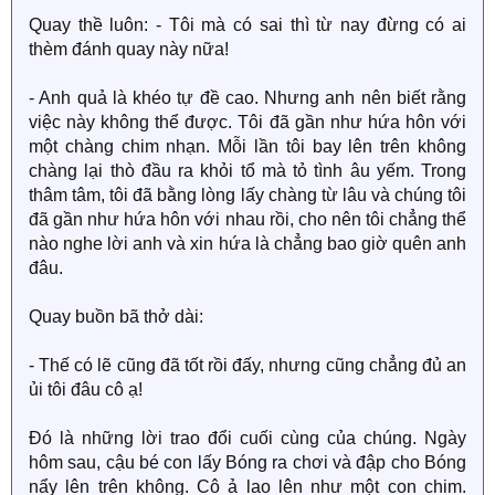
Quay thề luôn: - Tôi mà có sai thì từ nay đừng có ai
thèm đánh quay này nữa!
- Anh quả là khéo tự đề cao. Nhưng anh nên biết rằng
việc này không thể được. Tôi đã gần như hứa hôn với
một chàng chim nhạn. Mỗi lần tôi bay lên trên không
chàng lại thò đầu ra khỏi tổ mà tỏ tình âu yếm. Trong
thâm tâm, tôi đã bằng lòng lấy chàng từ lâu và chúng tôi
đã gần như hứa hôn với nhau rồi, cho nên tôi chẳng thể
nào nghe lời anh và xin hứa là chẳng bao giờ quên anh
đâu.
Quay buồn bã thở dài:
- Thế có lẽ cũng đã tốt rồi đấy, nhưng cũng chẳng đủ an
ủi tôi đâu cô ạ!
Đó là những lời trao đổi cuối cùng của chúng. Ngày
hôm sau, cậu bé con lấy Bóng ra chơi và đập cho Bóng
nẩy lên trên không. Cô ả lao lên như một con chim.