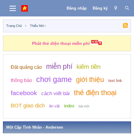
Đăng nhập
Đăng ký
Trang Chủ
Thiếu Nhi
Phát thẻ điện thoại miễn phí
miễn phí
kiếm tiền
Đặt quảng cáo
chơi game
giới thiệu
thông báo
text link
thẻ điện thoại
facebook
cách viết bài
BOT giao dịch
index
ăn vặt
bài mới
Một Cặp Tình Nhân - Andersen