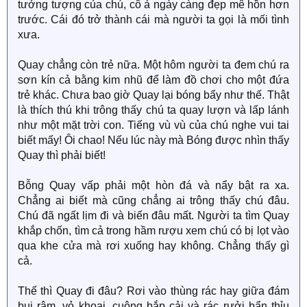
tưởng tượng của chú, cô ả ngày càng đẹp mê hồn hơn
trước. Cái đó trở thành cái mà người ta gọi là mối tình
xưa.
Quay chẳng còn trẻ nữa. Một hôm người ta đem chú ra
sơn kín cả bằng kim nhũ để làm đồ chơi cho một đứa
trẻ khác. Chưa bao giờ Quay lại bóng bẩy như thế. Thật
là thích thú khi trông thấy chú ta quay lượn và lấp lánh
như một mặt trời con. Tiếng vù vù của chú nghe vui tai
biết mấy! Ôi chao! Nếu lúc này mà Bóng được nhìn thấy
Quay thì phải biết!
Bỗng Quay vấp phải một hòn đá và nẩy bật ra xa.
Chẳng ai biết mà cũng chẳng ai trông thấy chú đâu.
Chú đã ngất lịm đi và biến đâu mất. Người ta tìm Quay
khắp chốn, tìm cả trong hầm rượu xem chú có bị lọt vào
qua khe cửa mà rơi xuống hay không. Chẳng thấy gì
cả.
Thế thì Quay đi đâu? Rơi vào thùng rác hay giữa đám
bụi rậm, vỏ khoai, cuộng bắp cải và rác rưởi bẩn thỉu