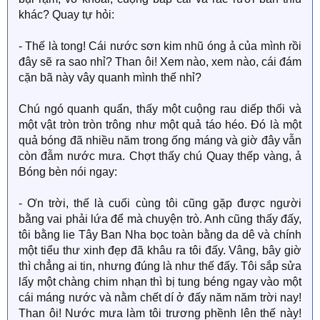
khác? Quay tự hỏi:
- Thế là tong! Cái nước sơn kim nhũ óng ả của mình rồi
đây sẽ ra sao nhỉ? Than ôi! Xem nào, xem nào, cái đám
cặn bã này vây quanh mình thế nhỉ?
Chú ngó quanh quẩn, thấy một cuộng rau diếp thối và
một vật tròn tròn trông như một quả táo héo. Đó là một
quả bóng đã nhiều năm trong ống máng và giờ đây vẫn
còn đẫm nước mưa. Chợt thấy chú Quay thếp vàng, ả
Bóng bèn nói ngay:
- Ơn trời, thế là cuối cùng tôi cũng gặp được người
bằng vai phải lứa để mà chuyện trò. Anh cũng thấy đấy,
tôi bằng lie Tây Ban Nha bọc toàn bằng da dê và chính
một tiểu thư xinh đẹp đã khâu ra tôi đấy. Vâng, bây giờ
thì chẳng ai tin, nhưng đúng là như thế đấy. Tôi sắp sửa
lấy một chàng chim nhạn thì bị tung béng ngay vào một
cái máng nước và nằm chết dí ở đấy năm năm trời nay!
Than ôi! Nước mưa làm tôi trương phềnh lên thế này!