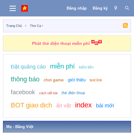
Đăng nhập
Đăng ký
Trang Chủ
Thơ Ca
Phát thẻ điện thoại miễn phí
miễn phí
Đặt quảng cáo
kiếm tiền
thông báo
giới thiệu
chơi game
text link
facebook
thẻ điện thoại
cách viết bài
index
BOT giao dịch
ăn vặt
bài mới
Mẹ - Bằng Việt