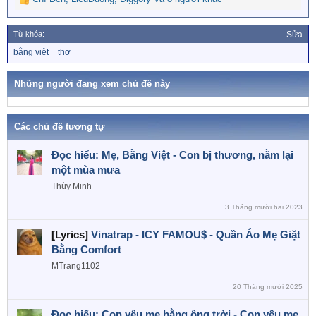
R
e
a
Từ khóa:
Sửa
c
T
bằng việt
thơ
t
ừ
i
k
o
h
Những người đang xem chủ đề này
n
ó
a
s
:
Các chủ đề tương tự
Đọc hiểu: Mẹ, Bằng Việt - Con bị thương, nằm lại
một mùa mưa
Thùy Minh
3 Tháng mười hai 2023
[Lyrics]
Vinatrap - ICY FAMOU$ - Quần Áo Mẹ Giặt
Bằng Comfort
MTrang1102
20 Tháng mười 2025
Đọc hiểu: Con yêu mẹ bằng ông trời - Con yêu mẹ