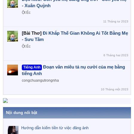
- Xuân Quỳnh
Ột Éc
11 Tháng tư 2023
[Bài Thơ]
Đi Khắp Thế Gian Không Ai Tốt Bằng Mẹ
- Sưu Tầm
Ột Éc
6 Tháng hai 2023
Đoạn văn miêu tả nụ cười của mẹ bằng
Tiếng Anh
tiếng Anh
congchuangutrongnha
10 Tháng một 2023
Nội dung nổi bật
Hướng dẫn kiếm tiền từ việc đăng ảnh