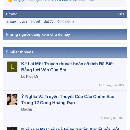
R
e
a
Từ khóa:
Sửa
c
T
tại sao
truyền thuyết
đắt đỏ
định nghĩa
t
ừ
i
k
o
h
Những người đang xem chủ đề này
n
ó
a
s
:
Similar threads
Kể Lại Một Truyền thuyết hoặc cổ tích Đã Biết
L
Bằng Lời Văn Của Em
Lê Kiều Mi
16 Tháng hai 2022
Ý Nghĩa Và Truyền Thuyết Của Các Chòm Sao
Trong 12 Cung Hoàng Đạo
Macha
15 Tháng ba 2022
Nhập vai Mị Châu và kể lại truyền thuyết với một