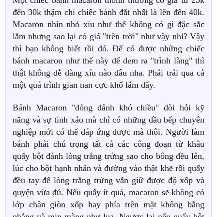
đến 30k thậm chí chiếc bánh đắt nhất là lên đến 40k.
Macaron nhìn nhỏ xíu như thế không có gì đặc sắc
lắm nhưng sao lại có giá "trên trời" như vậy nhỉ? Vậy
thì bạn không biết rồi đó. Để có được những chiếc
bánh macaron như thế này để đem ra "trình làng" thì
thật không dễ dàng xíu nào đâu nha. Phải trải qua cả
một quá trình gian nan cực khổ lắm đấy.
Bánh Macaron "đỏng đảnh khó chiều" đòi hỏi kỹ
năng và sự tinh xảo mà chỉ có những đầu bếp chuyên
nghiệp mới có thể đáp ứng được mà thôi. Người làm
bánh phải chú trọng tất cả các công đoạn từ khâu
quấy bột đánh lòng trắng trứng sao cho bông đều lên,
lúc cho bột hạnh nhân và đường vào thật khẽ rồi quấy
đều tay để lòng trắng trứng vẫn giữ được độ xốp và
quyện vừa đủ. Nếu quấy ít quá, macaron sẽ không có
lớp chân giòn xốp hay phía trên mặt không bằng
phẳng và mịn màng như lụa. Ngược lại nếu quấy bột