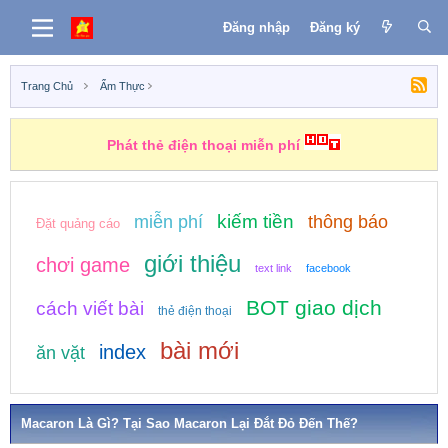
Đăng nhập
Đăng ký
Trang Chủ
Ẩm Thực
Phát thẻ điện thoại miễn phí
kiếm tiền
miễn phí
thông báo
Đặt quảng cáo
giới thiệu
chơi game
text link
facebook
BOT giao dịch
cách viết bài
thẻ điện thoại
bài mới
index
ăn vặt
Macaron Là Gì? Tại Sao Macaron Lại Đắt Đỏ Đến Thế?