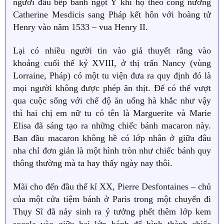
người đầu bếp bánh ngọt Ý khi họ theo công nương
Catherine Mesdicis sang Pháp kết hôn với hoàng tử
Henry vào năm 1533 – vua Henry II.
Lại có nhiều người tin vào giả thuyết rằng vào
khoảng cuối thế kỷ XVIII, ở thị trấn Nancy (vùng
Lorraine, Pháp) có một tu viện đưa ra quy định đó là
mọi người không được phép ăn thịt. Để có thể vượt
qua cuộc sống với chế độ ăn uống hà khắc như vậy
thì hai chị em nữ tu có tên là Marguerite và Marie
Elisa đã sáng tạo ra những chiếc bánh macaron này.
Ban đầu macaron không hề có lớp nhân ở giữa đâu
nha chỉ đơn giản là một hình tròn như chiếc bánh quy
thông thường mà ta hay thấy ngày nay thôi.
Mãi cho đến đầu thế kỉ XX, Pierre Desfontaines – chủ
của một cửa tiệm bánh ở Paris trong một chuyến đi
Thụy Sĩ đã nảy sinh ra ý tưởng phết thêm lớp kem
socola vào giữa hai lớp bánh để hình thành chiếc