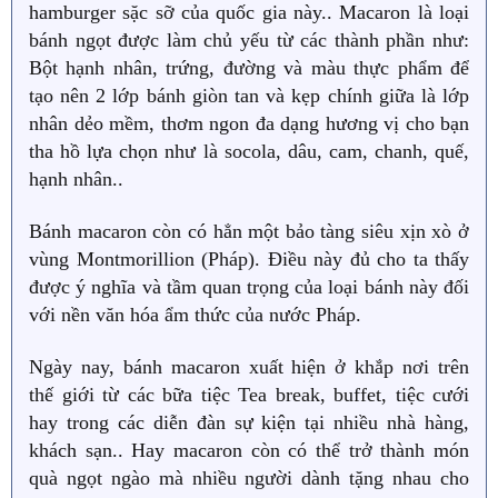
hamburger sặc sỡ của quốc gia này.. Macaron là loại
bánh ngọt được làm chủ yếu từ các thành phần như:
Bột hạnh nhân, trứng, đường và màu thực phẩm để
tạo nên 2 lớp bánh giòn tan và kẹp chính giữa là lớp
nhân dẻo mềm, thơm ngon đa dạng hương vị cho bạn
tha hồ lựa chọn như là socola, dâu, cam, chanh, quế,
hạnh nhân..
Bánh macaron còn có hẳn một bảo tàng siêu xịn xò ở
vùng Montmorillion (Pháp). Điều này đủ cho ta thấy
được ý nghĩa và tầm quan trọng của loại bánh này đối
với nền văn hóa ẩm thức của nước Pháp.
Ngày nay, bánh macaron xuất hiện ở khắp nơi trên
thế giới từ các bữa tiệc Tea break, buffet, tiệc cưới
hay trong các diễn đàn sự kiện tại nhiều nhà hàng,
khách sạn.. Hay macaron còn có thể trở thành món
quà ngọt ngào mà nhiều người dành tặng nhau cho