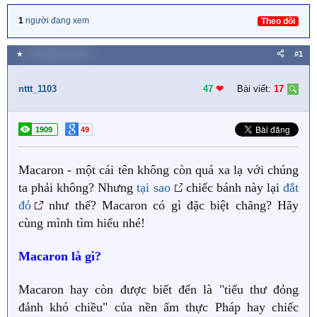
1
người đang xem
Theo dõi
★
26 Tháng hai 2020
#1
nttt_1103
47
❤︎
Bài viết:
17
1909
49
Macaron - một cái tên không còn quá xa lạ với chúng
ta phải không? Nhưng
tại sao
chiếc bánh này lại
đắt
đỏ
như thế? Macaron có gì đặc biệt chăng? Hãy
cùng mình tìm hiểu nhé!
Macaron là gì?
Macaron hay còn được biết đến là "tiểu thư đỏng
đảnh khó chiều" của nền ẩm thực Pháp hay chiếc