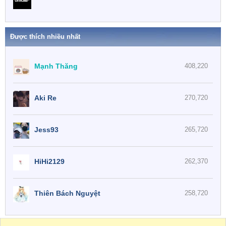
Được thích nhiều nhất
Mạnh Thăng
408,220
Aki Re
270,720
Jess93
265,720
HiHi2129
262,370
Thiên Bách Nguyệt
258,720