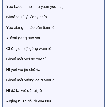
Yào bǎochí mèilì hū yuǎn yòu hū jìn
Bùnéng súiyì xìanyīnqín
Yào xìang mì táo bān tíanměi
Yuèdú gèng duō shūjí
Chōngshí zìjǐ gèng wánměi
Bùshì měi yīcì de yuēhùi
Nǐ yuē wǒ jìu chūxìan
Bùshì měi yītòng de dìanhùa
Nǐ dǎ lái wǒ dūhùi jiē
Àiqíng bùshì tóurù yuè kùai