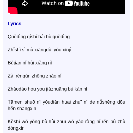
Lyrics
Quèdìng qíshí hái bù quèdìng
Zhǐshì sì mù xiāngdùi yǒu xīnjì
Bùjìan nǐ hùi xiǎng nǐ
Zài rénqún zhōng zhǎo nǐ
Zhǎodào hòu yòu jiǎzhuāng bù kàn nǐ
Tāmen shuō nǐ yǒudiǎn hùai zhuī nǐ de nǚshēng dōu
hěn shāngxīn
Kěshì wǒ yǒng bù hùi zhuī wǒ yào ràng nǐ rěn bù zhù
dòngxīn