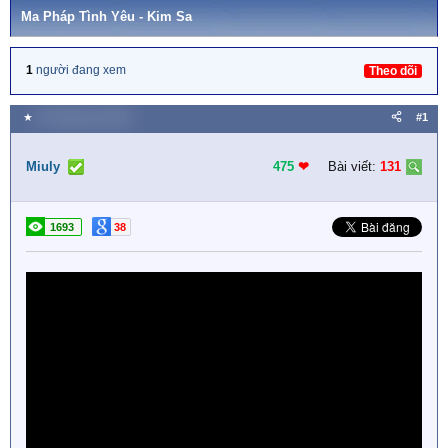
Ma Pháp Tình Yêu - Kim Sa
1
người đang xem
Theo dõi
★
20 Tháng sáu 2018
#1
Miuly
475
❤︎
Bài viết:
131
1693
38