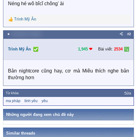
Néng hé wǒ bǐcǐ chǒng' ài
Trình Mỹ Ân
R
e
a
★
Thứ hai lúc 7:26 AM
#2
c
t
i
Trình Mỹ Ân
1,945
❤︎
Bài viết:
2534
o
n
s
Bản nightcore cũng hay, cơ mà Miêu thích nghe bản
:
thường hơn
Từ khóa:
Sửa
T
ma pháp
tình yêu
yêu
ừ
k
h
Những người đang xem chủ đề này
ó
a
Similar threads