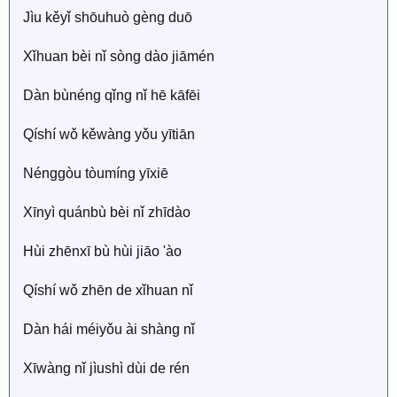
Jìu kěyǐ shōuhuò gèng duō
Xǐhuan bèi nǐ sòng dào jiāmén
Dàn bùnéng qǐng nǐ hē kāfēi
Qíshí wǒ kěwàng yǒu yītiān
Nénggòu tòumíng yīxiē
Xīnyì quánbù bèi nǐ zhīdào
Hùi zhēnxī bù hùi jiāo 'ào
Qíshí wǒ zhēn de xǐhuan nǐ
Dàn hái méiyǒu ài shàng nǐ
Xīwàng nǐ jìushì dùi de rén