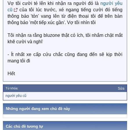
Vợ tôi cười té lên khi nhận ra người đó là
người yêu
cũ
của tôi lúc trước, xé ngang tiếng cười đó tiếng
thông báo 'tỏn' vang lên từ điện thoại tôi để trên bàn
thông báo 'một tiếp xúc gần'. Vợ tôi nhìn tôi
Tôi nhận ra rằng bluzone thật có ích, tôi nhắm chặt mắt
khẽ cười và nghĩ
- Ít nhất xe cấp cứu chắc cũng đang đến sẽ kịp thời
mang tôi đi
Hết
Từ khóa:
Sửa
T
người yêu cũ
ừ
k
h
Những người đang xem chủ đề này
ó
a
Các chủ đề tương tự