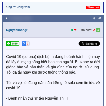
1
người đang xem
Theo dõi
★
21 Tháng tám 2020
#1
Nguyenkhahgr
0
❤︎
Bài viết:
2
1820
2
Covid 19 (corona) dịch bệnh đang hoành hành hiện nay
đã lấy đi mạng sống biết bao con người. Bluzone ra đời
giống bảo vệ bản thân và gia đình của người sử dụng.
Tôi đã tải ngay khi đươc thông thông báo.
Tôi và vợ tôi đang nằm lăn trên ghế sofa xem tin tức về
covid 19.
- Bệnh nhận thứ 'n' tên Nguyễn Thị H