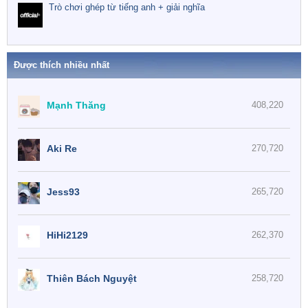
Trò chơi ghép từ tiếng anh + giải nghĩa
Được thích nhiều nhất
Mạnh Thăng
408,220
Aki Re
270,720
Jess93
265,720
HiHi2129
262,370
Thiên Bách Nguyệt
258,720