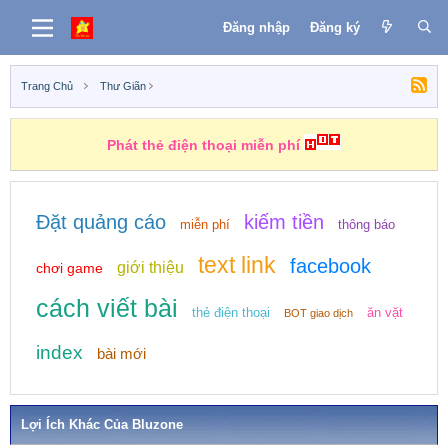
Đăng nhập
Đăng ký
Trang Chủ
Thư Giãn
Phát thẻ điện thoại miễn phí
Đặt quảng cáo
kiếm tiền
miễn phí
thông báo
text link
facebook
giới thiệu
chơi game
cách viết bài
thẻ điện thoại
ăn vặt
BOT giao dịch
index
bài mới
Lợi Ích Khác Của Bluzone