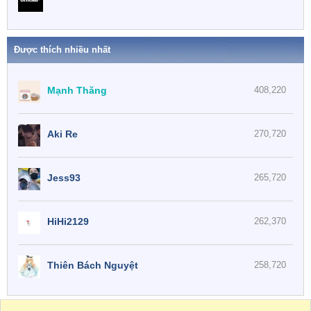
Được thích nhiều nhất
Mạnh Thăng
408,220
Aki Re
270,720
Jess93
265,720
HiHi2129
262,370
Thiên Bách Nguyệt
258,720