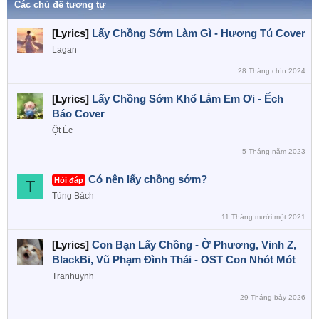
Các chủ đề tương tự
[Lyrics]
Lấy Chồng Sớm Làm Gì - Hương Tú Cover
Lagan
28 Tháng chín 2024
[Lyrics]
Lấy Chồng Sớm Khổ Lắm Em Ơi - Ếch
Báo Cover
Ột Éc
5 Tháng năm 2023
Có nên lấy chồng sớm?
Hỏi đáp
T
Tùng Bách
11 Tháng mười một 2021
[Lyrics]
Con Bạn Lấy Chồng - Ờ Phương, Vinh Z,
BlackBi, Vũ Phạm Đình Thái - OST Con Nhót Mót
Tranhuynh
29 Tháng bảy 2026