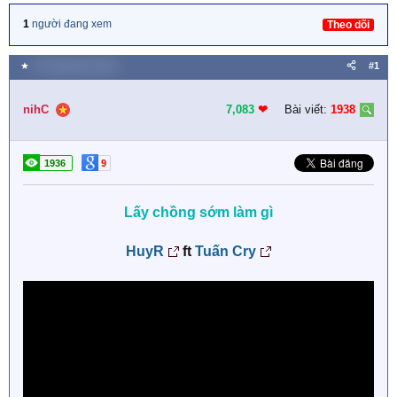
1
người đang xem
Theo dõi
★
20 Tháng tám 2020
#1
nihC
7,083
❤︎
Bài viết:
1938
1936
9
Lấy chồng sớm làm gì
HuyR
ft
Tuấn Cry