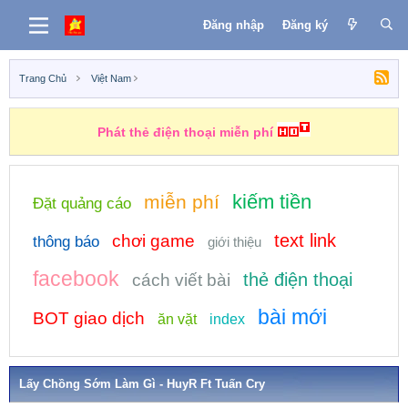
Đăng nhập
Đăng ký
Trang Chủ
Việt Nam
Phát thẻ điện thoại miễn phí
kiếm tiền
miễn phí
Đặt quảng cáo
text link
chơi game
thông báo
giới thiệu
facebook
thẻ điện thoại
cách viết bài
bài mới
BOT giao dịch
ăn vặt
index
Lấy Chồng Sớm Làm Gì - HuyR Ft Tuấn Cry