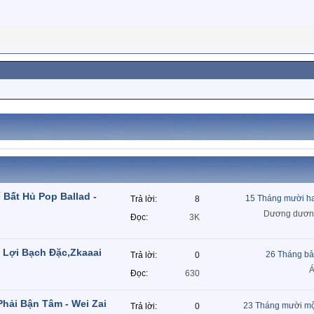
Bất Hủ Pop Ballad -
15 Tháng mười h
Trả lời
8
Dương dươn
Đọc
3K
 Lợi Bạch Đặc,Zkaaai
26 Tháng bả
Trả lời
0
Á
Đọc
630
hải Bận Tâm - Wei Zai
23 Tháng mười mộ
Trả lời
0