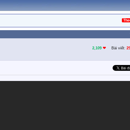
The
2,109
❤︎
Bài viết:
2