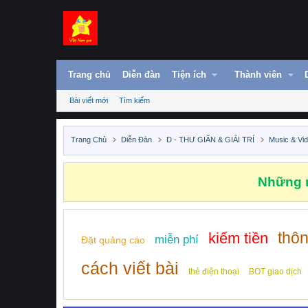
Trang chủ
Diễn đàn
Tiện ích
Thành viên
Bài viết mới
Tìm kiếm
Trang Chủ
Diễn Đàn
D - THƯ GIÃN & GIẢI TRÍ
Music & Vi
Những n
thô
kiếm tiền
miễn phí
Đặt quảng cáo
cách viết bài
thẻ điện thoại
BOT giao dịch