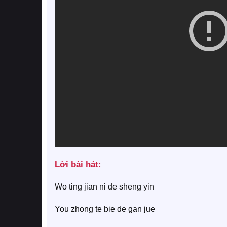
Lời bài hát:​
Wo ting jian ni de sheng yin
You zhong te bie de gan jue