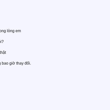
trong lòng em
ôi?
thật
 bao giờ thay đổi.