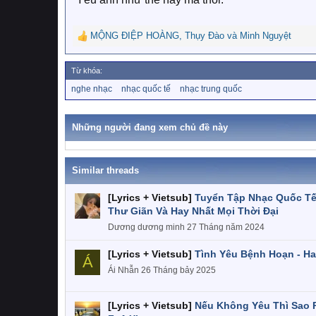
MỘNG ĐIỆP HOÀNG
,
Thụy Đào
và
Minh Nguyệt
R
e
a
Từ khóa:
c
T
nghe nhạc
nhạc quốc tế
nhạc trung quốc
t
ừ
i
k
o
h
Những người đang xem chủ đề này
n
ó
a
s
:
Similar threads
[Lyrics + Vietsub]
Tuyển Tập Nhạc Quốc Tế 
Thư Giãn Và Hay Nhất Mọi Thời Đại
Dương dương minh
27 Tháng năm 2024
[Lyrics + Vietsub]
Tình Yêu Bệnh Hoạn - Ha
Á
Ái Nhẫn
26 Tháng bảy 2025
[Lyrics + Vietsub]
Nếu Không Yêu Thì Sao P