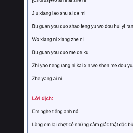
[Chorus]Wo ai ni ai zhe ni
Jiu xiang lao shu ai da mi
Bu guan you duo shao feng yu wo dou hui yi ran
Wo xiang ni xiang zhe ni
Bu guan you duo me de ku
Zhi yao neng rang ni kai xin wo shen me dou yu
Zhe yang ai ni
Lời dịch:​
Em nghe tiếng anh nói
Lòng em lại chợt có những cảm giác thật đặc biê