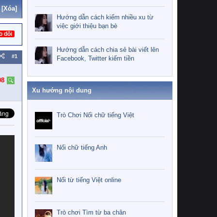
[Xóa]
Hướng dẫn cách kiếm nhiều xu từ
việc giới thiệu bạn bè
o dõi
Hướng dẫn cách chia sẻ bài viết lên
#1
Facebook, Twitter kiếm tiền
98
Xu hướng nội dung
Trò Chơi Nối chữ tiếng Việt
Nối chữ tiếng Anh
Nối từ tiếng Việt online
Trò chơi Tìm từ ba chân