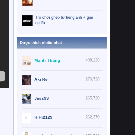
Trò chơi ghép từ tiếng anh + giải
nghĩa
Được thích nhiều nhất
Mạnh Thăng
408,220
Aki Re
270,720
Jess93
265,720
HiHi2129
262,370