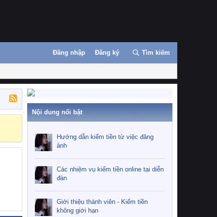
Đăng nhập
Đăng ký
Tìm kiếm
Nội dung nổi bật
Hướng dẫn kiế
Hướng dẫn kiếm tiền từ việc đăng
ảnh
Các nhiệm vụ kiếm tiền online tại diễn
đàn
Giới thiệu thành viên - Kiếm tiền
không giới hạn