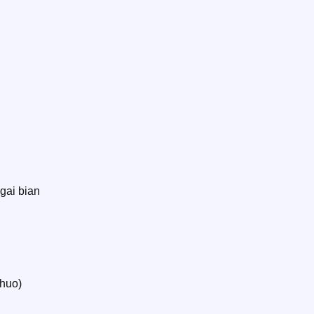
 gai bian
shuo)