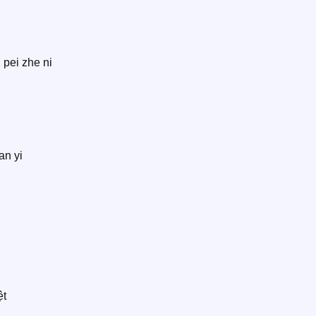
 pei zhe ni
an yi
̣t