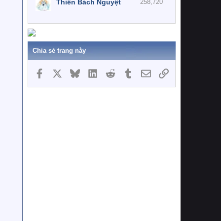
Thiên Bách Nguyệt
258,720
Chia sẻ trang này
Facebook
X
Bluesky
LinkedIn
Reddit
Tumblr
Email
Link