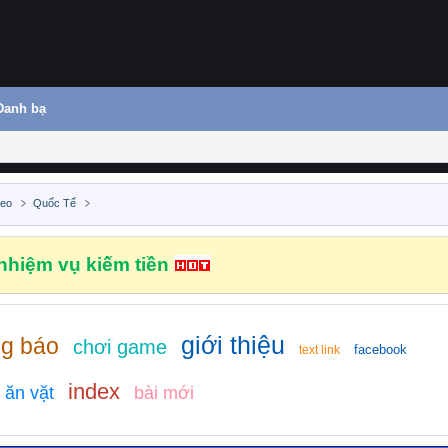
Danh bạ
deo
Quốc Tế
hiệm vụ kiếm tiền
giới thiệu
ng báo
chơi game
facebook
text link
index
ăn vặt
bài mới