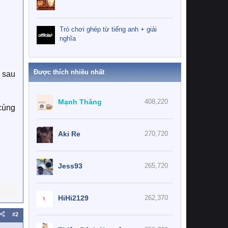
Trò chơi ghép từ tiếng anh + giải
nghĩa
Được thích nhiều nhất
 sau
Mạnh Thăng
408,220
cùng
Aki Re
270,720
Jess93
265,720
HiHi2129
262,370
#2