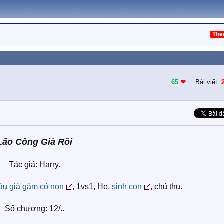
The
65
❤︎
Bài viết:
Lão Công Già Rồi
Tác giả: Harry.
râu già gặm cỏ non
, 1vs1, He,
sinh con
, chủ thụ.
Số chương: 12/..