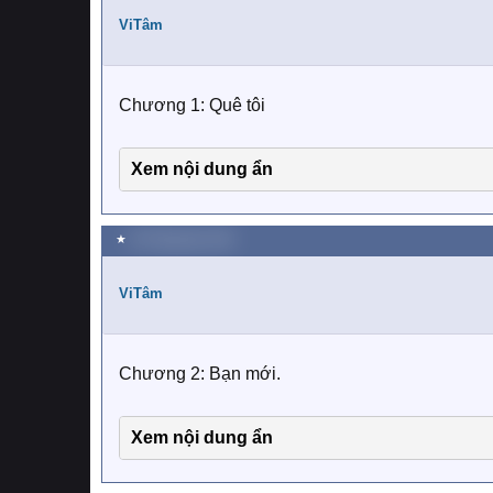
t
i
ViTâm
o
n
s
:
Chương 1: Quê tôi
Xem nội dung ẩn
★
28 Tháng bảy 2019
ViTâm
Chương 2: Bạn mới.
Xem nội dung ẩn