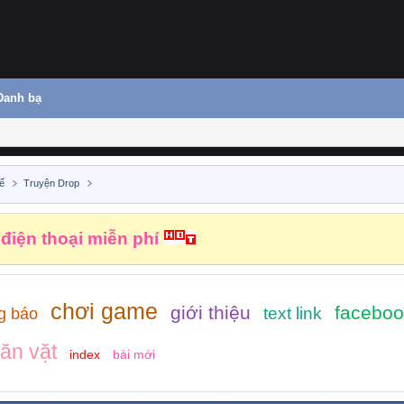
Danh bạ
ế
Truyện Drop
 điện thoại miễn phí
chơi game
giới thiệu
faceboo
text link
g báo
ăn vặt
index
bài mới