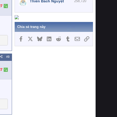
Thiên Bách Nguyệt
258,720
27
Chia sẻ trang này
Facebook
X
Bluesky
LinkedIn
Reddit
Tumblr
Email
Link
#3
27