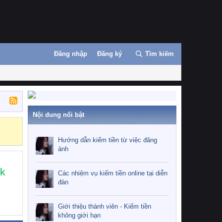
Đăng nhập
Đăng ký
Tìm kiếm
Nội dung nổi bật
Những nhiệm 
Hướng dẫn kiếm tiền từ việc đăng
ảnh
k
Các nhiệm vụ kiếm tiền online tại diễn
đàn
Giới thiệu thành viên - Kiếm tiền
không giới hạn