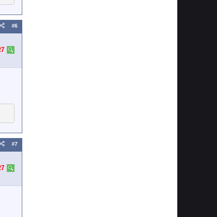
#6
27
#7
27