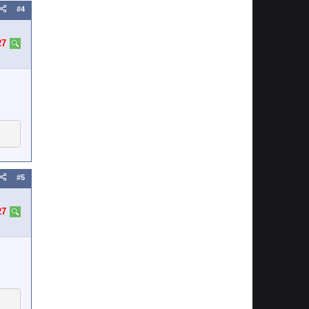
#4
27
#5
27