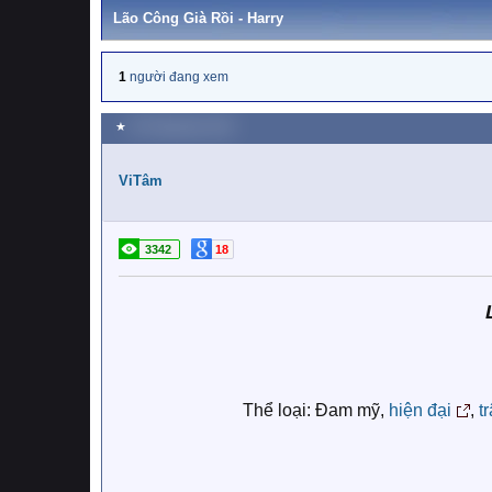
Lão Công Già Rồi - Harry
1
người đang xem
★
28 Tháng bảy 2019
ViTâm
3342
18
Thể loại: Đam mỹ,
hiện đại
,
t