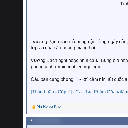
Tìn
"Vương Bạch sao mà bụng cậu càng ngày càng t
lớp áo của cậu hoang mang hỏi.
Vương Bạch nghi hoặc nhìn cậu. "Bụng bia nha,
phòng y như nhìn một tên ngu ngốc
Cậu bạn cùng phòng: "+-+#" câm nín, rút cuộc a
[Thảo Luận - Góp Ý] - Các Tác Phẩm Của Vitâ
Aki Re
và
Khôi
R
e
a
★
28 Tháng bảy 2019
c