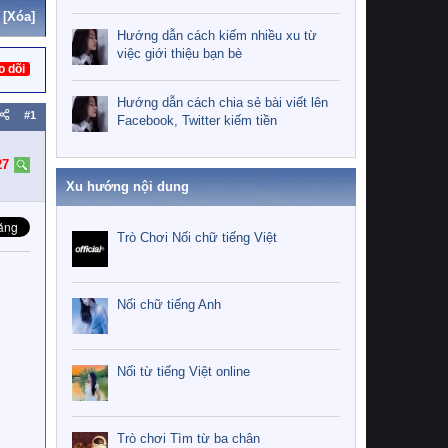
[Xóa]
Hướng dẫn cách kiếm nhiều xu từ
việc giới thiệu bạn bè
o dõi
Hướng dẫn cách chia sẻ bài viết lên
#1
Facebook, Twitter kiếm tiền
27
Xu hướng nội dung
Trò Chơi Nối chữ tiếng Việt
Nối chữ tiếng Anh
Nối từ tiếng Việt online
Trò chơi Tìm từ ba chân