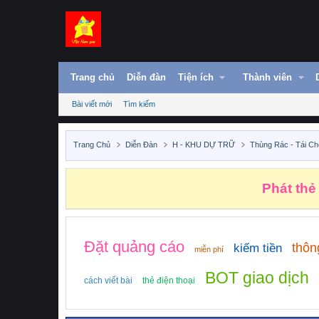
Trang chủ
Diễn đàn
Tiện ích
Thành viên
Bài viết mới
Tìm kiếm
Trang Chủ
Diễn Đàn
H - KHU DỰ TRỮ
Thùng Rác - Tái Ch
Phát thẻ
Đặt quảng cáo
thôn
kiếm tiền
miễn phí
BOT giao dịch
cách viết bài
thẻ điện thoại