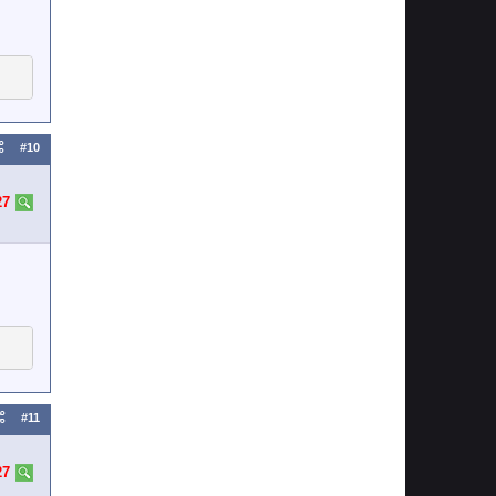
#10
27
#11
27