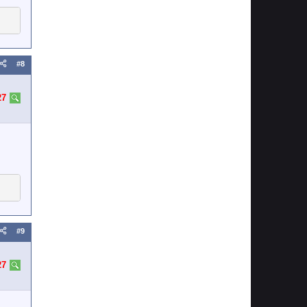
#8
27
#9
27