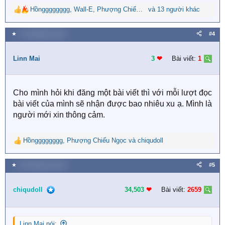
Hồngggggggg
,
Wall-E
,
Phượng Chiếu Ngọc
và 13 người khác
R
e
a
★
27 Tháng bảy 2024
#4
c
t
i
Linn Mai
3
❤︎
Bài viết:
1
o
n
s
Cho mình hỏi khi đăng một bài viết thì với mỗi lượt đọc
:
bài viết của mình sẽ nhận được bao nhiêu xu ạ. Mình là
người mới xin thông cảm.
Hồngggggggg
,
Phượng Chiếu Ngọc
và
chiqudoll
R
e
a
★
20 Tháng tám 2025
#5
c
t
i
chiqudoll
34,503
❤︎
Bài viết:
2659
o
n
s
Linn Mai nói: