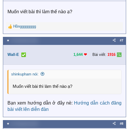
n
s
Muốn viết bài thì làm thế nào ạ?
:
Hồngggggggg
R
e
a
★
24 Tháng bảy 2026
#7
c
t
i
Wall-E
1,644
❤︎
Bài viết:
1916
o
n
s
shinkupham nói:
:
Muốn viết bài thì làm thế nào ạ?
Bạn xem hướng dẫn ở đây nè:
Hướng dẫn cách đăng
bài viết lên diễn đàn
★
31 Tháng bảy 2026
#8