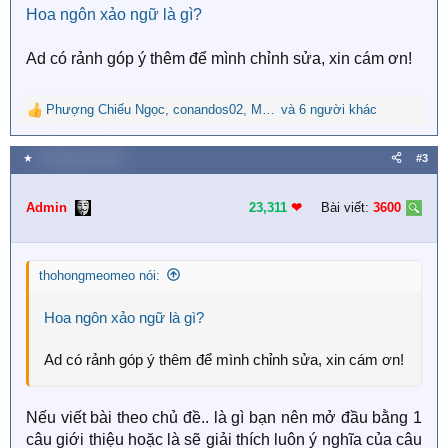
Hoa ngôn xảo ngữ là gì?
:
Ad có rảnh góp ý thêm để mình chỉnh sửa, xin cám ơn!
Phượng Chiếu Ngọc
,
conandos02
,
Mèo A Mao Huỳnh Mai
và 6 người khác
R
e
a
★
9 Tháng sáu 2021
#3
c
t
i
Admin
23,311
❤︎
Bài viết:
3600
o
n
s
thohongmeomeo nói:
:
Hoa ngôn xảo ngữ là gì?
Ad có rảnh góp ý thêm để mình chỉnh sửa, xin cám ơn!
Nếu viết bài theo chủ đề.. là gì bạn nên mở đầu bằng 1
câu giới thiệu hoặc là sẽ giải thích luôn ý nghĩa của câu