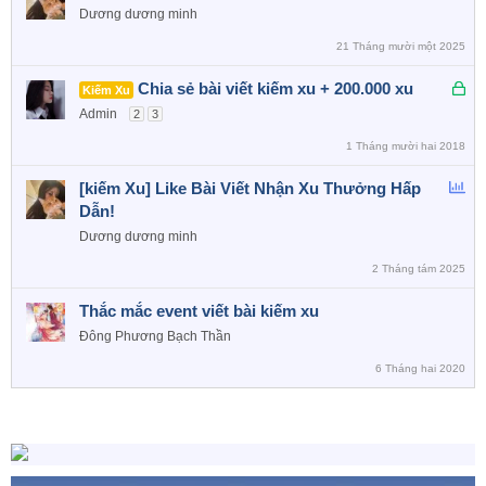
Dương dương minh
21 Tháng mười một 2025
Đ
Chia sẻ bài viết kiếm xu + 200.000 xu
Kiếm Xu
ã
Admin
2
3
k
1 Tháng mười hai 2018
h
ó
B
[kiếm Xu] Like Bài Viết Nhận Xu Thưởng Hấp
a
ì
Dẫn!
n
Dương dương minh
h
2 Tháng tám 2025
c
h
Thắc mắc event viết bài kiếm xu
ọ
Đông Phương Bạch Thần
n
6 Tháng hai 2020