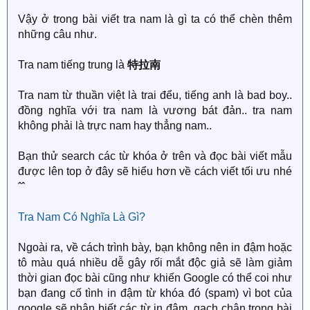
Vậy ở trong bài viết tra nam là gì ta có thể chèn thêm
những câu như.
Tra nam tiếng trung là
特拉南
Tra nam từ thuần việt là trai đểu, tiếng anh là bad boy..
đồng nghĩa với tra nam là vương bát đản.. tra nam
không phải là trực nam hay thẳng nam..
Bạn thử search các từ khóa ở trên và đọc bài viết mẫu
được lên top ở đây sẽ hiểu hơn về cách viết tối ưu nhé
ˆˆ
Tra Nam Có Nghĩa Là Gì?
Ngoài ra, về cách trình bày, bạn không nên in đậm hoặc
tô màu quá nhiều dễ gây rối mắt độc giả sẽ làm giảm
thời gian đọc bài cũng như khiến Google có thể coi như
bạn đang cố tình in đậm từ khóa đó (spam) vì bot của
google sẽ nhận biết các từ in đậm, gạch chân trong bài