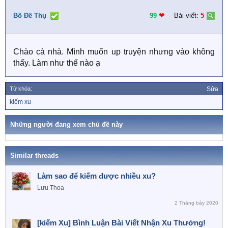
Bồ Đề Thụ
99
❤︎
Bài viết:
5
Chào cả nhà. Mình muốn up truyện nhưng vào không
thấy. Làm như thế nào ạ
Từ khóa:
Sửa
T
kiếm xu
ừ
k
h
Những người đang xem chủ đề này
ó
a
Similar threads
Làm sao để kiếm được nhiều xu?
Lưu Thoa
2 Tháng bảy 2020
[kiếm Xu] Bình Luận Bài Viết Nhận Xu Thưởng!