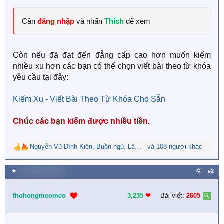
Cần
đăng nhập
và nhấn
Thích
để xem
Còn nếu đã đạt đến đẳng cấp cao hơn muốn kiếm
nhiều xu hơn các bạn có thể chọn viết bài theo từ khóa
yêu cầu tại đây:
Kiếm Xu - Viết Bài Theo Từ Khóa Cho Sẵn
Chúc các bạn kiếm được nhiều tiền.
Nguyễn Vũ Đình Kiên
,
Buồn ngủ
,
Lâm Thiên Nguyệt
và 108 người khác
R
e
a
★
14 Tháng một 2021
#2
c
t
i
thohongmeomeo
3,235
❤︎
Bài viết:
2605
o
n
s