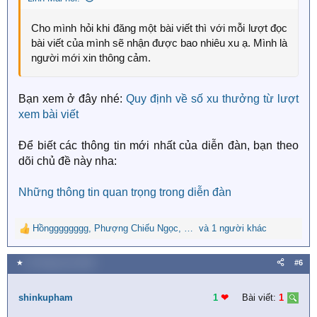
:
Cho mình hỏi khi đăng một bài viết thì với mỗi lượt đọc
bài viết của mình sẽ nhận được bao nhiêu xu ạ. Mình là
người mới xin thông cảm.
Bạn xem ở đây nhé:
Quy định về số xu thưởng từ lượt
xem bài viết
Để biết các thông tin mới nhất của diễn đàn, bạn theo
dõi chủ đề này nha:
Những thông tin quan trọng trong diễn đàn
Hồngggggggg
,
Phượng Chiếu Ngọc
,
Linn Mai
và 1 người khác
R
e
a
★
23 Tháng chín 2025
#6
c
t
i
shinkupham
1
❤︎
Bài viết:
1
o