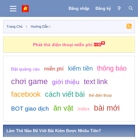
Đăng nhập
Đăng ký
Trang Chủ
Hướng Dẫn
Những nhiệm vụ kiếm tiền
thông báo
kiếm tiền
miễn phí
Đặt quảng cáo
chơi game
text link
giới thiệu
facebook
cách viết bài
thẻ điện thoại
bài mới
ăn vặt
BOT giao dịch
index
Làm Thế Nào Để Viết Bài Kiếm Được Nhiều Tiền?