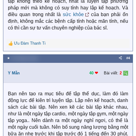
tập không theo kế hoạch, nhất là luyện tập phương
pháp mới mà không có suy tính hay lập kế hoạch. Và
điều quan trọng nhất là
sức khỏe
của bạn phải ổn
định, không mắc các bệnh cấp tính hoặc mãn tính, nếu
có thì cần sự tư vấn chuyên nghiệp của bác sĩ.
Ưu Đàm Thanh Ti
R
e
a
★
19 Tháng ba 2022
#4
c
t
i
Y Mẫn
40
❤︎
Bài viết:
2
o
n
s
Bạn nên tạo ra mục tiêu để tập thể dục, làm đó làm
:
động lực để kiên trì luyện tập. Lập nên kế hoạch, danh
sách các bài tập. Nên xen kẽ các bài tập khác nhau,
như là một ngày tập cardio, một ngày tập gym, một ngày
tập yoga.. Nên dành ra một ngày nghỉ ngơi, có thể là
một ngày cuối tuần. Nên bổ sung năng lượng bằng một
bữa ăn nhẹ trước khi tập trước đó 1 tiếng đến 30 phút.