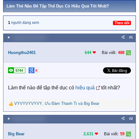
Làm Thế Nào Để Tập Thể Dục Có Hiệu Quả Tốt Nhất?
1
người đang xem
Theo dõi
★
9 Tháng mười hai 2021
#1
Huongthu2401
644
❤︎
Bài viết:
488
5744
0
Làm thế nào để tập thể dục có
hiệu quả
tốt nhất?
VYVYVYVYVY
,
Ưu Đàm Thanh Ti
và
Big Bear
R
e
a
★
9 Tháng mười hai 2021
#2
c
t
i
Big Bear
2,631
❤︎
Bài viết:
59