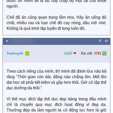
được thì mình sẽ đi bộ hay chạy bộ một lát cho khỏe
người.
Chế độ ăn cũng quan trọng lắm nha. Hãy ăn uống đủ
chất, nhiều rau và hạn chế đồ cay nóng, dầu mỡ nhé.
Không là quá trình tập luyện đi tong luôn đó.
★
16 Tháng tám 2023
#7
Tranhuynh
2,617
❤︎
Bài viết:
1721
Theo cách riêng của mình, thì mình đã đánh lừa não bộ
rằng "Thời gian còn dài, đằng nào chẳng ốm. Mốt lên
đại học sẽ phải tiết kiệm và gầy hơn thôi. Giờ cứ tập thể
dục dưỡng da thôi."
Vì thế mục đích tập thể dục đẹp dáng trong đầu mình
chỉ là chuyển qua mục đích hoạt động vì đẹp da.
Thường đẹp da làm người ta có động lực hơn là giữ