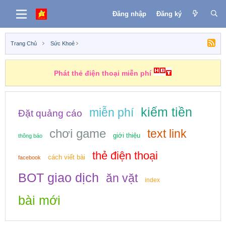
Đăng nhập
Đăng ký
Trang Chủ
Sức Khoẻ
Phát thẻ điện thoại miễn phí
kiếm tiền
miễn phí
Đặt quảng cáo
chơi game
text link
giới thiệu
thông báo
thẻ điện thoại
cách viết bài
facebook
BOT giao dịch
ăn vặt
index
bài mới