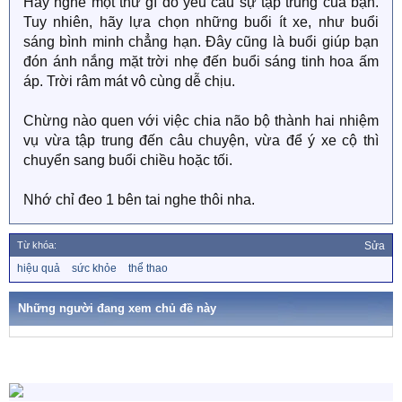
Hãy nghe một thứ gì đó yêu cầu sự tập trung của bạn.
Tuy nhiên, hãy lựa chọn những buổi ít xe, như buổi
sáng bình minh chẳng hạn. Đây cũng là buổi giúp bạn
đón ánh nắng mặt trời nhẹ đến buổi sáng tinh hoa ấm
áp. Trời râm mát vô cùng dễ chịu.
Chừng nào quen với việc chia não bộ thành hai nhiệm
vụ vừa tập trung đến câu chuyện, vừa để ý xe cộ thì
chuyển sang buổi chiều hoặc tối.
Nhớ chỉ đeo 1 bên tai nghe thôi nha.
Từ khóa:
Sửa
T
hiệu quả
sức khỏe
thể thao
ừ
k
h
Những người đang xem chủ đề này
ó
a