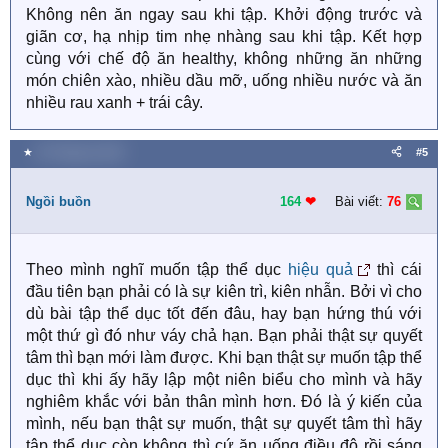
Không nên ăn ngay sau khi tập. Khởi động trước và
giãn cơ, hạ nhịp tim nhẹ nhàng sau khi tập. Kết hợp
cùng với chế độ ăn healthy, không những ăn những
món chiên xào, nhiều dầu mỡ, uống nhiều nước và ăn
nhiều rau xanh + trái cây.
★
26 Tháng ba 2022
#5
Ngồi buồn
164
❤︎
Bài viết:
76
Theo mình nghĩ muốn tập thể dục
hiệu quả
thì cái
đầu tiên bạn phải có là sự kiên trì, kiên nhẫn. Bởi vì cho
dù bài tập thể dục tốt đến đâu, hay bạn hứng thú với
một thứ gì đó như váy chả hạn. Bạn phải thật sự quyết
tâm thì bạn mới làm được. Khi bạn thật sự muốn tập thể
dục thì khi ấy hãy lập một niên biểu cho mình và hãy
nghiêm khắc với bản thân mình hơn. Đó là ý kiến của
mình, nếu bạn thật sự muốn, thật sự quyết tâm thì hãy
tập thể dục còn không thì cứ ăn uống điều độ rồi sáng