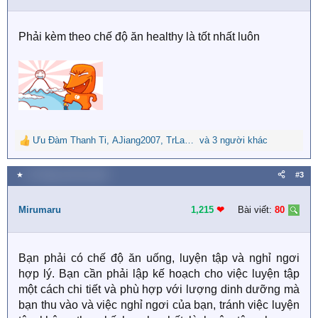
o
n
s
Phải kèm theo chế độ ăn healthy là tốt nhất luôn
:
Ưu Đàm Thanh Ti
,
AJiang2007
,
TrLannn
và 3 người khác
R
e
a
★
11 Tháng mười hai 2021
#3
c
t
i
Mirumaru
1,215
❤︎
Bài viết:
80
o
n
s
Bạn phải có chế độ ăn uống, luyện tập và nghỉ ngơi
:
hợp lý. Bạn cần phải lập kế hoạch cho việc luyện tập
một cách chi tiết và phù hợp với lượng dinh dưỡng mà
bạn thu vào và việc nghỉ ngơi của bạn, tránh việc luyện