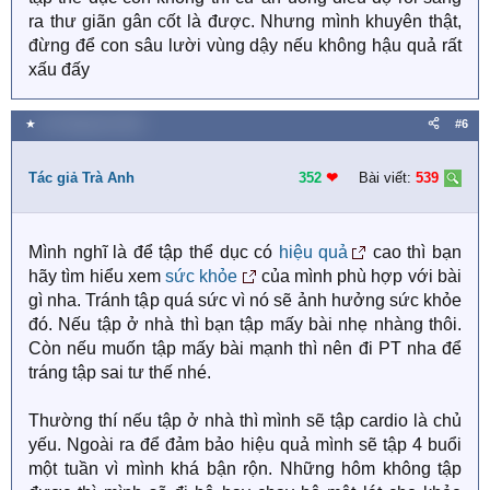
ra thư giãn gân cốt là được. Nhưng mình khuyên thật,
đừng để con sâu lười vùng dậy nếu không hậu quả rất
xấu đấy
★
15 Tháng tám 2023
#6
Tác giả Trà Anh
352
❤︎
Bài viết:
539
Mình nghĩ là để tập thể dục có
hiệu quả
cao thì bạn
hãy tìm hiểu xem
sức khỏe
của mình phù hợp với bài
gì nha. Tránh tập quá sức vì nó sẽ ảnh hưởng sức khỏe
đó. Nếu tập ở nhà thì bạn tập mấy bài nhẹ nhàng thôi.
Còn nếu muốn tập mấy bài mạnh thì nên đi PT nha để
tráng tập sai tư thế nhé.
Thường thí nếu tập ở nhà thì mình sẽ tập cardio là chủ
yếu. Ngoài ra để đảm bảo hiệu quả mình sẽ tập 4 buổi
một tuần vì mình khá bận rộn. Những hôm không tập