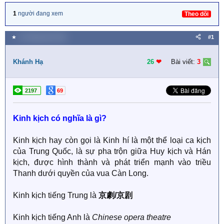
1
người đang xem
Theo dõi
★
14 Tháng năm 2021
#1
Khánh Hạ
26
❤︎
Bài viết:
3
2197
69
Kinh kịch có nghĩa là gì?
Kinh kịch hay còn gọi là Kinh hí là một thể loại ca kịch
của Trung Quốc, là sự pha trộn giữa Huy kịch và Hán
kịch, được hình thành và phát triển mạnh vào triều
Thanh dưới quyền của vua Càn Long.
Kinh kịch tiếng Trung là
京劇/京剧
Kinh kịch tiếng Anh là
Chinese opera theatre