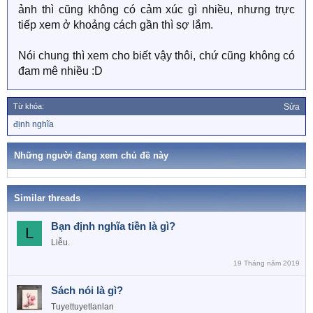
ảnh thì cũng không có cảm xúc gì nhiều, nhưng trực
tiếp xem ở khoảng cách gần thì sợ lắm.
Nói chung thì xem cho biết vậy thôi, chứ cũng không có
đam mê nhiều :D
Từ khóa:
Sửa
T
định nghĩa
ừ
k
h
Những người đang xem chủ đề này
ó
a
Similar threads
Bạn định nghĩa tiền là gì?
L
Liễu.
19 Tháng năm 2019
Sách nói là gì?
Tuyettuyetlanlan