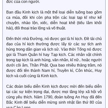
đức của con người.
Ban đầu Kinh kịch là một thể loại diễn tuồng bao gồm
ca múa, đôi khi còn pha trộn các loại tạp kĩ như kể
chuyện, nhào lộn, xiếc, diễn hoạt khê (tiếu lâm khôi
hài), đối thoại trào lộng và võ thuật.
Đến thời nhà Đường, nó được gọi là hí kịch. Đề tài chủ
đạo của hí kịch thường được lấy từ các sự tích anh
hùng trong dân gian và lịch sử. Vào thời Tống nó được
gọi là Tham Quân hí hay Tạp kịch. Các nhân vật chính
trong tạp kịch là anh hùng, văn nhân, kĩ nữ.. hoặc người
dưới cõi âm, Thần Phật. Qua bao nhiêu thăng trầm, nó
được đổi tên thành Nam hí, Truyền kì, Côn khúc, Huy
kịch và cuối cùng là Kinh kịch.
Các đoàn biểu diễn Kinh kịch được mời đến biểu diễn
tại các sự kiện trọng đại, được mọi tầng lớp xã hội vô
cùng yêu thích. Năm 1790, đoàn tuồng An Huy đã đến
Bắc Kinh để biểu diễn mừng sinh nhật lần thứ 80 của
vua Càn Long.