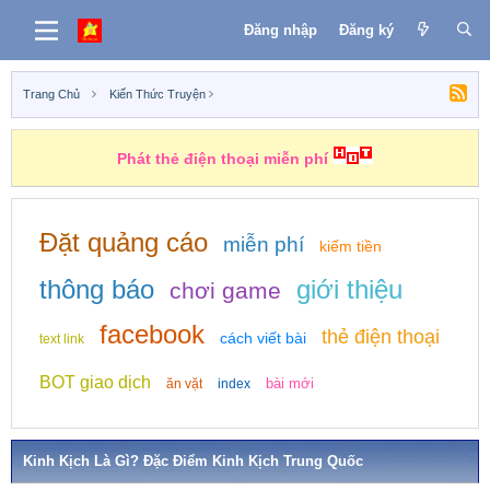
Đăng nhập
Đăng ký
Trang Chủ
Kiến Thức Truyện
Phát thẻ điện thoại miễn phí
Đặt quảng cáo
miễn phí
kiếm tiền
thông báo
giới thiệu
chơi game
facebook
thẻ điện thoại
cách viết bài
text link
BOT giao dịch
bài mới
ăn vặt
index
Kinh Kịch Là Gì? Đặc Điểm Kinh Kịch Trung Quốc