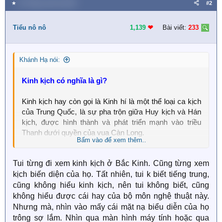
a
★
25 Tháng mười hai 2024
#2
c
t
i
Tiểu nô nô
1,139
❤︎
Bài viết:
233
o
n
s
Khánh Hạ nói:
:
Kinh kịch có nghĩa là gì?
Kinh kịch hay còn gọi là Kinh hí là một thể loại ca kịch
của Trung Quốc, là sự pha trộn giữa Huy kịch và Hán
kịch, được hình thành và phát triển mạnh vào triều
Thanh dưới quyền của vua Càn Long.
Bấm vào để xem thêm..
Kinh kịch tiếng Trung là
京劇/京剧
Tui từng đi xem kinh kịch ở Bắc Kinh. Cũng từng xem
kịch biến diện của họ. Tất nhiên, tui k biết tiếng trung,
Kinh kịch tiếng Anh là
Chinese opera theatre
cũng không hiểu kinh kịch, nên tui không biết, cũng
không hiểu được cái hay của bộ môn nghệ thuật này.
Nhưng mà, nhìn vào mấy cái mặt nạ biểu diễn của họ
trông sợ lắm. Nhìn qua màn hình máy tính hoặc qua