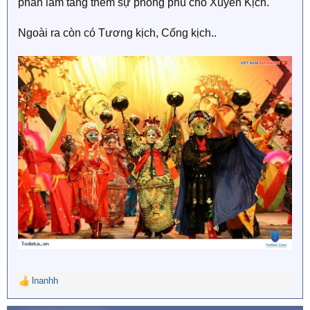
phần làm tăng thêm sự phong phú cho Xuyên Kịch.
Ngoài ra còn có Tương kịch, Cống kịch..
lnanhh
R
e