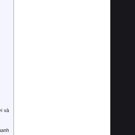
i và
uanh