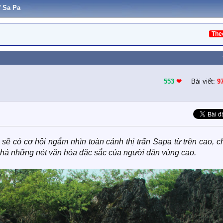
 Sa Pa
The
553
❤︎
Bài viết:
9
 sẽ có cơ hội ngắm nhìn toàn cảnh thị trấn Sapa từ trên cao, 
há những nét văn hóa đặc sắc của người dân vùng cao.