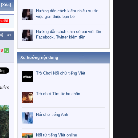
[Xóa]
Hướng dẫn cách kiếm nhiều xu từ
việc giới thiệu bạn bè
o dõi
Hướng dẫn cách chia sẻ bài viết lên
#1
Facebook, Twitter kiếm tiền
78
Xu hướng nội dung
Trò Chơi Nối chữ tiếng Việt
chiêm
Trò chơi Tìm từ ba chân
Nối chữ tiếng Anh
Nối từ tiếng Việt online