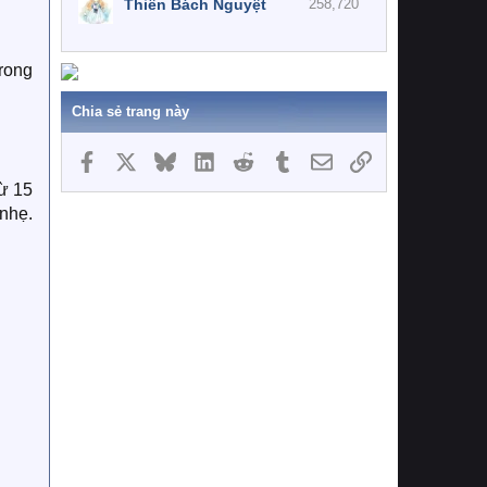
Thiên Bách Nguyệt
258,720
rong
Chia sẻ trang này
Facebook
X
Bluesky
LinkedIn
Reddit
Tumblr
Email
Link
ừ 15
 nhẹ.