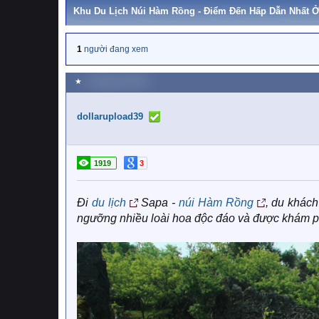
Khu Du Lịch Núi Hàm Rồng - Điểm Đến Hấp Dẫn Nhất Ở
1
người đang xem
★
2 Tháng một 2020
dollarupload39
1919
3
Đi
du lịch
Sapa -
núi Hàm Rồng
, du khách
ngưỡng nhiều loài hoa độc đáo và được khám p