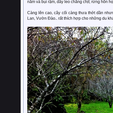
năm và bụi rậm, dây leo chằng chịt; rừng hỗn hợ
Càng lên cao, cây cối càng thưa thớt dần như
Lan, Vườn Đào.. rất thích hợp cho những du kh