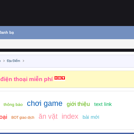
Danh bạ
o
Địa Điểm
hiệm vụ kiếm tiền
chơi game
giới thiệu
text link
thông báo
index
ăn vặt
oại
bài mới
BOT giao dịch