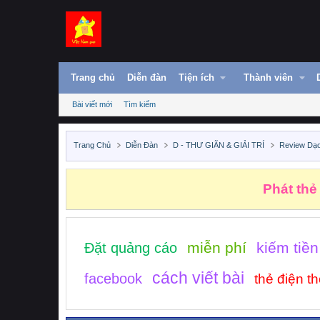
Trang chủ
Diễn đàn
Tiện ích
Thành viên
Bài viết mới
Tìm kiếm
Trang Chủ
Diễn Đàn
D - THƯ GIÃN & GIẢI TRÍ
Review Dạ
Những n
miễn phí
kiếm tiền
Đặt quảng cáo
cách viết bài
facebook
thẻ điện th