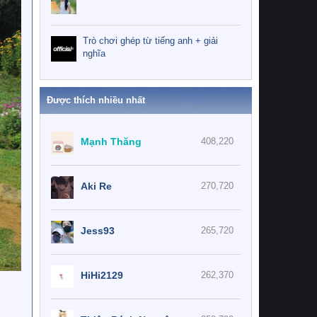
Trò chơi ghép từ tiếng anh + giải
nghĩa
Được thích nhiều nhất
Mạnh Thăng
408,220
Aki Re
270,720
Jess93
265,720
HiHi2129
262,370