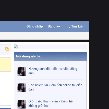
Đăng nhập
Đăng ký
Tìm kiếm
Nội dung nổi bật
Hướng dẫn kiế
Hướng dẫn kiếm tiền từ việc đăng
ảnh
Các nhiệm vụ kiếm tiền online tại diễn
đàn
Giới thiệu thành viên - Kiếm tiền
không giới hạn