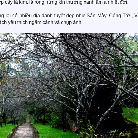
p cây lá kim, lá rộng; rừng kín thường xanh ẩm á nhiệt đới..
ng lại có nhiều địa danh tuyệt đẹp như Sân Mây, Cổng Trời, 
ách yêu thích ngắm cảnh và chụp ảnh.