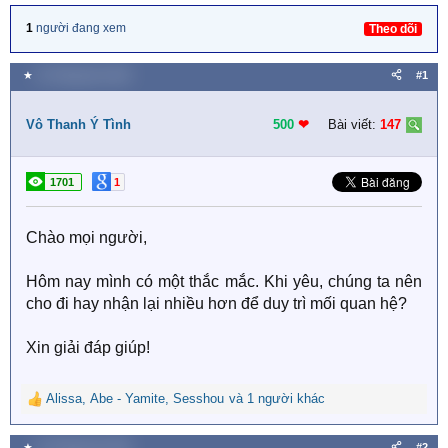
1
người đang xem
Theo dõi
★
16 Tháng tám 2020
#1
Vô Thanh Ý Tình
500
❤︎
Bài viết:
147
1701
1
Chào mọi người,
Hôm nay mình có một thắc mắc. Khi yêu, chúng ta nên
cho đi hay nhận lại nhiều hơn để duy trì mối quan hệ?
Xin giải đáp giúp!
Alissa
,
Abe - Yamite
,
Sesshou
và 1 người khác
R
e
a
★
16 Tháng tám 2020
#2