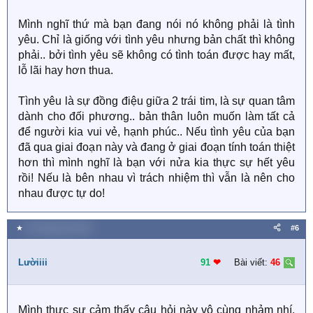
Mình nghĩ thứ mà bạn đang nói nó không phải là tình
yêu. Chỉ là giống với tình yêu nhưng bản chất thì không
phải.. bởi tình yêu sẽ không có tình toán được hay mất,
lỗ lãi hay hơn thua.
Tình yêu là sự đồng điệu giữa 2 trái tim, là sự quan tâm
dành cho đối phương.. bản thân luôn muốn làm tất cả
để người kia vui vẻ, hạnh phúc.. Nếu tình yêu của bạn
đã qua giai đoạn này và đang ở giai đoạn tính toán thiệt
hơn thì mình nghĩ là bạn với nửa kia thực sự hết yêu
rồi! Nếu là bên nhau vì trách nhiệm thì vẫn là nên cho
nhau được tự do!
★
18 Tháng tám 2020
#6
Lườiiii
91
❤︎
Bài viết:
46
Mình thực sự cảm thấy câu hỏi này vô cùng nhảm nhí.