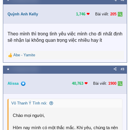
c
t
i
Quỳnh Anh Kelly
1,746
❤︎
Bài viết:
205
o
n
s
Theo mình thì trong tình yêu việc mình cho đi nhất định
:
sẽ nhận lại không quan trọng việc nhiều hay ít
Abe - Yamite
R
e
a
★
17 Tháng tám 2020
#3
c
t
i
Alissa
40,763
❤︎
Bài viết:
1900
o
n
s
Vô Thanh Ý Tình nói:
:
Chào mọi người,
Hôm nay mình có một thắc mắc. Khi yêu, chúng ta nên