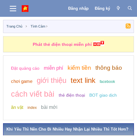
Đăng nhập
Đăng ký
Trang Chủ
Tình Cảm
Phát thẻ điện thoại miễn phí
kiếm tiền
thông báo
miễn phí
Đặt quảng cáo
giới thiệu
text link
chơi game
facebook
cách viết bài
thẻ điện thoại
BOT giao dịch
ăn vặt
bài mới
index
Khi Yêu Thì Nên Cho Đi Nhiều Hay Nhận Lại Nhiều Thì Tốt Hơn?