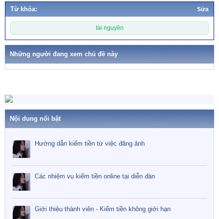
Từ khóa:
Sửa
T
tài nguyên
ừ
k
h
Những người đang xem chủ đề này
ó
a
Nội dung nổi bật
Hướng dẫn kiếm tiền từ việc đăng ảnh
Các nhiệm vụ kiếm tiền online tại diễn đàn
Giới thiệu thành viên - Kiếm tiền không giới hạn