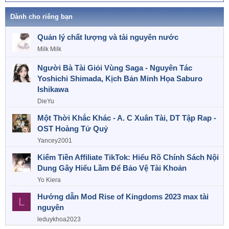
e
a
Dành cho riêng bạn
c
t
Quản lý chất lượng và tài nguyên nước
i
o
Milk Milk
n
s
Người Bà Tài Giỏi Vùng Saga - Nguyên Tác
:
Yoshichi Shimada, Kịch Bản Minh Họa Saburo
Ishikawa
DieYu
Một Thời Khắc Khác - A. C Xuân Tài, DT Tập Rap -
OST Hoàng Tử Quỷ
Yancey2001
Kiếm Tiền Affiliate TikTok: Hiểu Rõ Chính Sách Nội
Dung Gây Hiểu Lầm Để Bảo Vệ Tài Khoản
Yo Kiera
Hướng dẫn Mod Rise of Kingdoms 2023 max tài
L
nguyên
leduykhoa2023