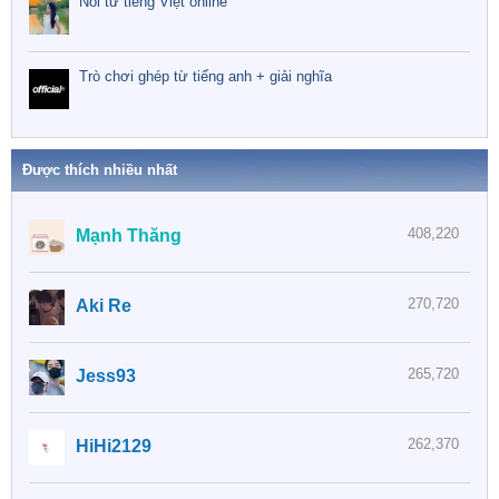
Nối từ tiếng Việt online
Trò chơi ghép từ tiếng anh + giải nghĩa
Được thích nhiều nhất
408,220
Mạnh Thăng
270,720
Aki Re
265,720
Jess93
262,370
HiHi2129