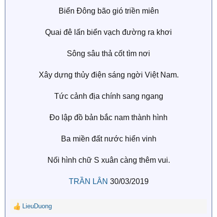
Biển Đông bão gió triền miên
Quai đê lấn biển vạch đường ra khơi
Sông sâu thả cốt tìm nơi
Xây dựng thủy điện sáng ngời Việt Nam.
Tức cảnh địa chính sang ngang
Đo lập đồ bản bắc nam thành hình
Ba miền đất nước hiển vinh
Nối hình chữ S xuân càng thêm vui.
TRẦN LÂN
30/03/2019​
LieuDuong
R