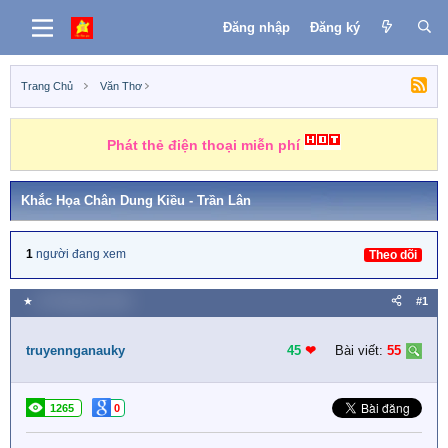
Đăng nhập
Đăng ký
Trang Chủ
Văn Thơ
Phát thẻ điện thoại miễn phí
Khắc Họa Chân Dung Kiều - Trần Lân
1
người đang xem
Theo dõi
★
18 Tháng tám 2019
#1
truyennganauky
45
❤︎
Bài viết:
55
1265
0