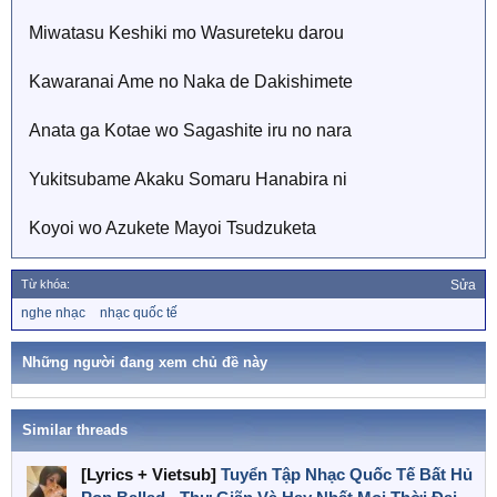
Miwatasu Keshiki mo Wasureteku darou
Kawaranai Ame no Naka de Dakishimete
Anata ga Kotae wo Sagashite iru no nara
Yukitsubame Akaku Somaru Hanabira ni
Koyoi wo Azukete Mayoi Tsudzuketa
Từ khóa:
Sửa
T
nghe nhạc
nhạc quốc tế
ừ
k
h
Những người đang xem chủ đề này
ó
a
Similar threads
[Lyrics + Vietsub]
Tuyển Tập Nhạc Quốc Tế Bất Hủ