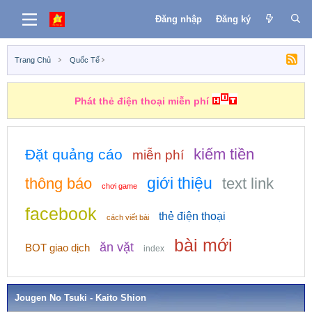
Đăng nhập
Đăng ký
Trang Chủ
Quốc Tế
Phát thẻ điện thoại miễn phí
kiếm tiền
Đặt quảng cáo
miễn phí
giới thiệu
thông báo
text link
chơi game
facebook
thẻ điện thoại
cách viết bài
bài mới
ăn vặt
BOT giao dịch
index
Jougen No Tsuki - Kaito Shion