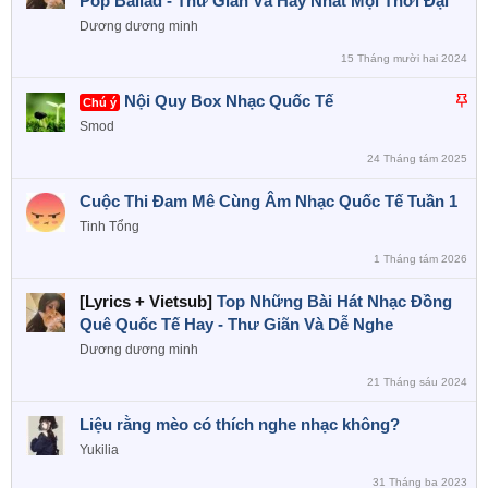
Pop Ballad - Thư Giãn Và Hay Nhất Mọi Thời Đại
Dương dương minh
15 Tháng mười hai 2024
D
Nội Quy Box Nhạc Quốc Tế
Chú ý
á
Smod
n
24 Tháng tám 2025
l
ê
Cuộc Thi Đam Mê Cùng Âm Nhạc Quốc Tế Tuần 1
n
Tinh Tổng
c
a
1 Tháng tám 2026
o
[Lyrics + Vietsub]
Top Những Bài Hát Nhạc Đồng
Quê Quốc Tế Hay - Thư Giãn Và Dễ Nghe
Dương dương minh
21 Tháng sáu 2024
Liệu rằng mèo có thích nghe nhạc không?
Yukilia
31 Tháng ba 2023