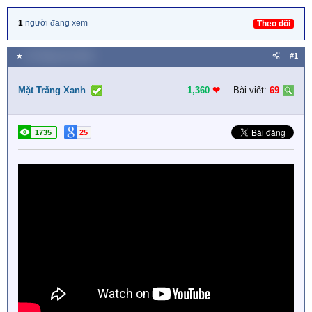
1
người đang xem
Theo dõi
★
23 Tháng chín 2018
#1
Mặt Trăng Xanh
1,360
❤︎
Bài viết:
69
1735
25