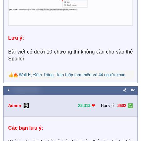
Lưu ý:
Bài viết có dưới 10 chương thì không cần cho vào thẻ
Spoiler
Wall-E
,
Đêm Trăng
,
Tam thập tam thiên
và 44 người khác
R
e
a
★
4 Tháng một 2019
#2
c
t
i
Admin
23,313
❤︎
Bài viết:
3602
o
n
s
Các bạn lưu ý:
: