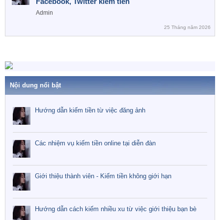
e
Facebook, Twitter kiếm tiền
a
Admin
t
25 Tháng năm 2026
u
r
e
d
Nội dung nổi bật
Hướng dẫn kiếm tiền từ việc đăng ảnh
Các nhiệm vụ kiếm tiền online tại diễn đàn
Giới thiệu thành viên - Kiếm tiền không giới hạn
Hướng dẫn cách kiếm nhiều xu từ việc giới thiệu bạn bè