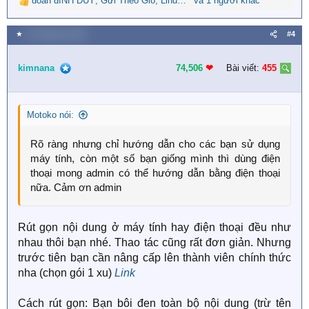
đoàn đìNH DUY
,
Gửi Theo Gió
,
Linda Tiểu Thư
và 1 người khác
R
e
a
★
13 Tháng ba 2020
#4
c
t
i
kimnana
74,506
❤︎
Bài viết:
455
o
n
s
Motoko nói:
:
Rõ ràng nhưng chỉ hướng dẫn cho các bạn sử dụng
máy tính, còn một số bạn giống mình thì dùng điện
thoại mong admin có thể hướng dẫn bằng điện thoại
nữa. Cảm ơn admin
Rút gọn nội dung ở máy tính hay điện thoại đều như
nhau thôi bạn nhé. Thao tác cũng rất đơn giản. Nhưng
trước tiên bạn cần nâng cấp lên thành viên chính thức
nha (chọn gói 1 xu)
Link
Cách rút gọn: Bạn bôi đen toàn bộ nội dung (trừ tên