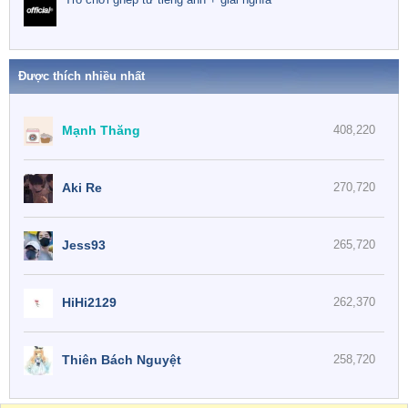
Được thích nhiều nhất
Mạnh Thăng
408,220
Aki Re
270,720
Jess93
265,720
HiHi2129
262,370
Thiên Bách Nguyệt
258,720