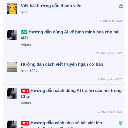
Đ
Viết bài hướng dẫn thành viên
ã
nihC
k
4 Tháng tư 2021
h
ó
Hướng dẫn dùng AI vẽ hình minh họa cho bài
VIP
a
viết
Admin
22 Tháng bảy 2026
Hướng dẫn cách viết truyện ngắn cơ bản
hinhtt1994
6 Tháng tám 2025
Hướng dẫn cách dùng AI trả lời câu hỏi trong
HOT
Chợ
Admin
1 Tháng tám 2026
F
Hướng dẫn cách chia sẻ bài viết lên
HOT