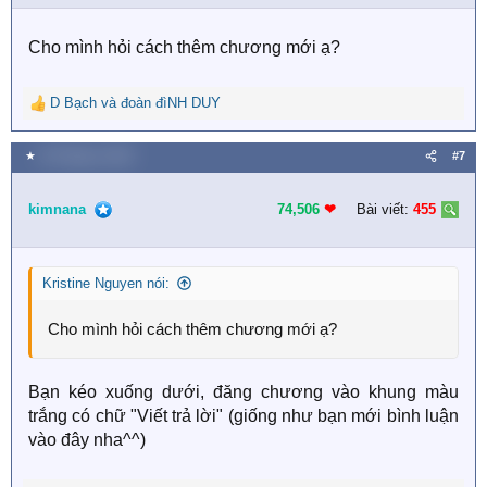
n
s
Cho mình hỏi cách thêm chương mới ạ?
:
D Bạch
và
đoàn đìNH DUY
R
e
a
★
29 Tháng tư 2020
#7
c
t
i
kimnana
74,506
❤︎
Bài viết:
455
o
n
s
Kristine Nguyen nói:
:
Cho mình hỏi cách thêm chương mới ạ?
Bạn kéo xuống dưới, đăng chương vào khung màu
trắng có chữ "Viết trả lời" (giống như bạn mới bình luận
vào đây nha^^)