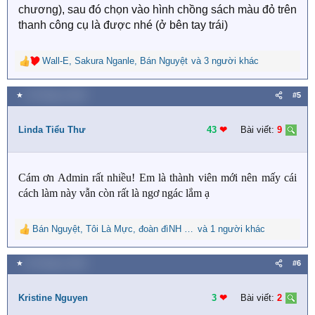
chương), sau đó chọn vào hình chồng sách màu đỏ trên
thanh công cụ là được nhé (ở bên tay trái)
Wall-E
,
Sakura Nganle
,
Bán Nguyệt
và 3 người khác
R
e
a
★
23 Tháng tư 2020
#5
c
t
i
Linda Tiểu Thư
43
❤︎
Bài viết:
9
o
n
s
Cám ơn Admin rất nhiều! Em là thành viên mới nên mấy cái
:
cách làm này vẫn còn rất là ngơ ngác lắm ạ
Bán Nguyệt
,
Tôi Là Mực
,
đoàn đìNH DUY
và 1 người khác
R
e
a
★
29 Tháng tư 2020
#6
c
t
i
Kristine Nguyen
3
❤︎
Bài viết:
2
o