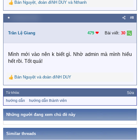
Bán Nguyệt
,
đoàn đìNH DUY
và
Nthanh
R
e
a
★
8 Tháng tám 2021
#8
c
t
i
Trần Lệ Giang
479
❤︎
Bài viết:
30
o
n
s
Mình mới vào nên k biết gì. Nhờ admin mà mình hiểu
:
hết rồi. Tốt quá!
Bán Nguyệt
và
đoàn đìNH DUY
R
e
a
Từ khóa:
Sửa
c
T
hướng dẫn
hướng dẫn thành viên
t
ừ
i
k
o
h
Những người đang xem chủ đề này
n
ó
a
s
:
Similar threads