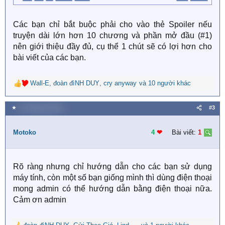
Các bạn chỉ bắt buộc phải cho vào thẻ Spoiler nếu
truyện dài lớn hơn 10 chương và phần mở đầu (#1)
nên giới thiệu đầy đủ, cụ thể 1 chút sẽ có lợi hơn cho
bài viết của các bạn.
Wall-E
,
đoàn đìNH DUY
,
cry anyway
và 10 người khác
R
e
a
★
13 Tháng ba 2020
#3
c
t
i
Motoko
4
❤︎
Bài viết:
1
o
n
s
Rõ ràng nhưng chỉ hướng dẫn cho các bạn sử dụng
:
máy tính, còn một số bạn giống mình thì dùng điện thoại
mong admin có thể hướng dẫn bằng điện thoại nữa.
Cảm ơn admin