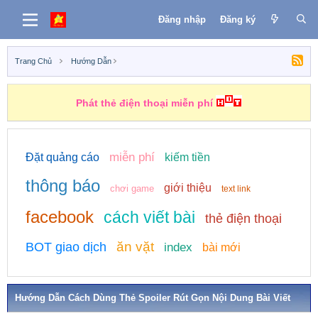
Đăng nhập
Đăng ký
Trang Chủ
Hướng Dẫn
Phát thẻ điện thoại miễn phí
miễn phí
Đặt quảng cáo
kiếm tiền
thông báo
giới thiệu
chơi game
text link
facebook
cách viết bài
thẻ điện thoại
ăn vặt
BOT giao dịch
index
bài mới
Hướng Dẫn Cách Dùng Thẻ Spoiler Rút Gọn Nội Dung Bài Viết