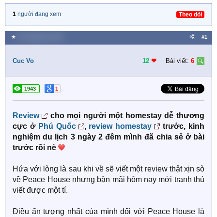
1
người đang xem
Theo dõi
★
30 Tháng bảy 2019
#1
Cuc Vo
12
❤︎
Bài viết:
6
1943
1
Review
cho mọi người một homestay dễ thương
cực ở
Phú Quốc
,
review homestay
trước, kinh
nghiệm du lịch 3 ngày 2 đêm mình đã chia sẻ ở bài
trước rồi nè
Hứa với lòng là sau khi về sẽ viết một review thật xịn sò
về Peace House nhưng bận mãi hôm nay mới tranh thủ
viết được một tí.
Điều ấn tượng nhất của mình đối với Peace House là