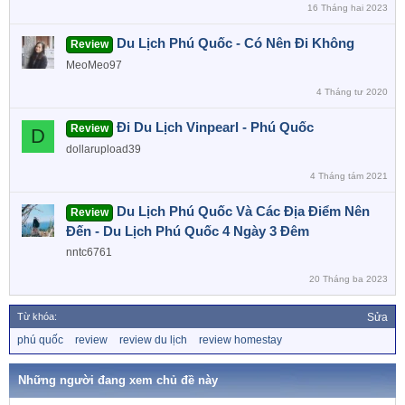
16 Tháng hai 2023
Du Lịch Phú Quốc - Có Nên Đi Không
Review
MeoMeo97
4 Tháng tư 2020
Đi Du Lịch Vinpearl - Phú Quốc
Review
D
dollarupload39
4 Tháng tám 2021
Du Lịch Phú Quốc Và Các Địa Điểm Nên
Review
Đến - Du Lịch Phú Quốc 4 Ngày 3 Đêm
nntc6761
20 Tháng ba 2023
Từ khóa:
Sửa
T
phú quốc
review
review du lịch
review homestay
ừ
k
h
Những người đang xem chủ đề này
ó