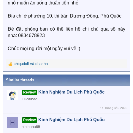
nhỏ muốn ăn uống thuận tiện nhé.
Địa chỉ ở phường 10, thị trấn Dương Đông, Phú Quốc.
Để đặt phòng bạn có thể liên hệ chị chủ qua số này
nha: 0834678923
Chúc mọi người một ngày vui vẻ :)
chiqudoll
và
shasha
R
e
a
Similar threads
c
t
Kinh Nghiệm Du Lịch Phú Quốc
Review
i
o
Cucaibeo
n
16 Tháng sáu 2020
s
:
Kinh Nghiệm Du Lịch Phú Quốc
Review
H
hihihaha69