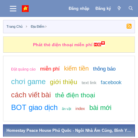
Đăng nhập
Đăng ký
Trang Chủ
Địa Điểm
Những nhiệm vụ kiếm tiền
kiếm tiền
miễn phí
thông báo
Đặt quảng cáo
chơi game
giới thiệu
facebook
text link
cách viết bài
thẻ điện thoại
BOT giao dịch
bài mới
index
ăn vặt
Homestay Peace House Phú Quốc - Ngôi Nhà Ấm Cúng, Bình Yên