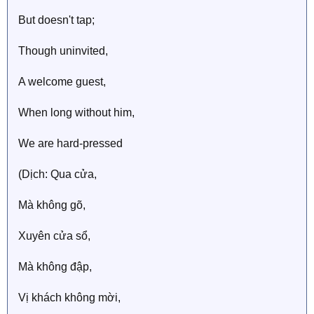
But doesn't tap;
Though uninvited,
A welcome guest,
When long without him,
We are hard-pressed
(Dịch: Qua cửa,
Mà không gõ,
Xuyên cửa sổ,
Mà không đập,
Vị khách không mời,