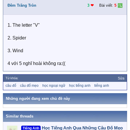
Đêm Trăng Tròn
3
❤︎
Bài viết:
5
1. The letter "V"
2. Spider
3. Wind
4 với 5 nghĩ hoài không ra:((
Từ khóa:
Sửa
T
câu đố
câu đố mẹo
học ngoại ngữ
học tiếng anh
tiếng anh
ừ
k
h
Những người đang xem chủ đề này
ó
a
Similar threads
Học Tiếng Anh Qua Những Câu Đố Mẹo
Tiếng Anh