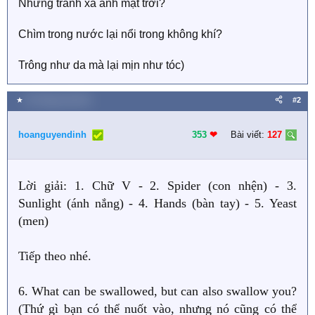
Nhưng tránh xa ánh mặt trời?
Chìm trong nước lại nổi trong không khí?
Trông như da mà lại mịn như tóc)
★
30 Tháng một 2021
#2
hoanguyendinh
353
❤︎
Bài viết:
127
Lời giải: 1. Chữ V - 2. Spider (con nhện) - 3.
Sunlight (ánh nắng) - 4. Hands (bàn tay) - 5. Yeast
(men)
Tiếp theo nhé.
6. What can be swallowed, but can also swallow you?
(Thứ gì bạn có thể nuốt vào, nhưng nó cũng có thể