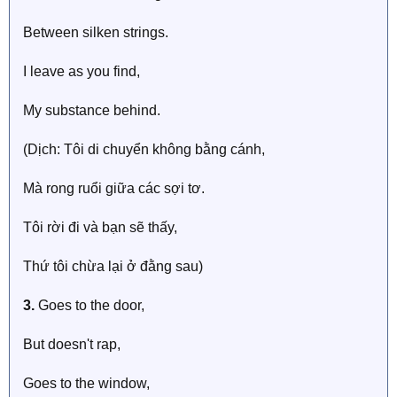
Between silken strings.
I leave as you find,
My substance behind.
(Dịch: Tôi di chuyển không bằng cánh,
Mà rong ruổi giữa các sợi tơ.
Tôi rời đi và bạn sẽ thấy,
Thứ tôi chừa lại ở đằng sau)
3.
Goes to the door,
But doesn't rap,
Goes to the window,