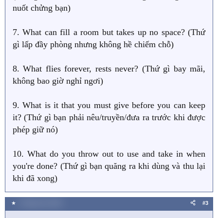
nuốt chửng bạn)
7. What can fill a room but takes up no space? (Thứ
gì lấp đầy phòng nhưng không hề chiếm chỗ)
8. What flies forever, rests never? (Thứ gì bay mãi,
không bao giờ nghỉ ngơi)
9. What is it that you must give before you can keep
it? (Thứ gì bạn phải nêu/truyền/đưa ra trước khi được
phép giữ nó)
10. What do you throw out to use and take in when
you're done? (Thứ gì bạn quăng ra khi dùng và thu lại
khi đã xong)
★
1 Tháng chín 2024
#3