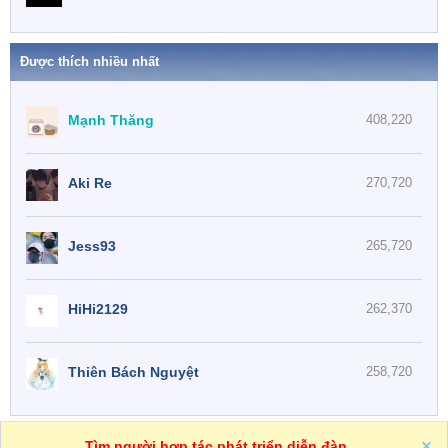
Được thích nhiều nhất
Mạnh Thăng
408,220
Aki Re
270,720
Jess93
265,720
HiHi2129
262,370
Thiên Bách Nguyệt
258,720
One
VN
Trợ giúp
Tìm người hợp tác phát triển diễn đàn
R