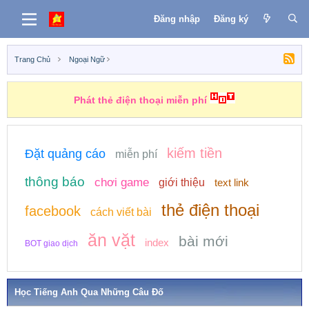
Đăng nhập
Đăng ký
Trang Chủ
Ngoại Ngữ
Phát thẻ điện thoại miễn phí
kiếm tiền
Đặt quảng cáo
miễn phí
thông báo
chơi game
giới thiệu
text link
thẻ điện thoại
facebook
cách viết bài
ăn vặt
bài mới
index
BOT giao dịch
Học Tiếng Anh Qua Những Câu Đố