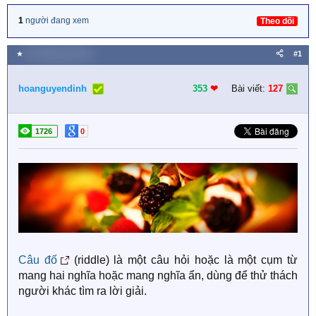
1
người đang xem
Theo dõi
★
26 Tháng một 2021
#1
hoanguyendinh
353
❤︎
Bài viết:
127
1726
0
Câu đố
(riddle) là một câu hỏi hoặc là một cụm từ
mang hai nghĩa hoặc mang nghĩa ẩn, dùng để thử thách
người khác tìm ra lời giải.