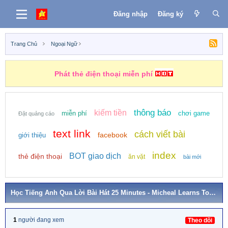
Đăng nhập
Đăng ký
Trang Chủ
Ngoại Ngữ
Phát thẻ điện thoại miễn phí
thông báo
kiếm tiền
miễn phí
chơi game
Đặt quảng cáo
text link
cách viết bài
facebook
giới thiệu
index
BOT giao dịch
thẻ điện thoại
ăn vặt
bài mới
Học Tiếng Anh Qua Lời Bài Hát 25 Minutes - Micheal Learns To Rock
1
người đang xem
Theo dõi