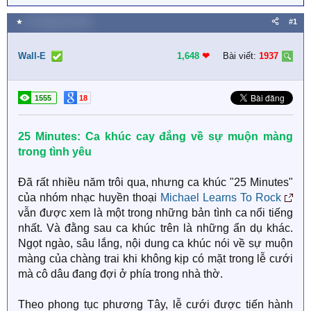
★
16 Tháng tám 2025
#1
Wall-E
1,648
❤︎
Bài viết:
1937
1555
18
25 Minutes: Ca khúc cay đắng về sự muộn màng
trong tình yêu
Đã rất nhiều năm trôi qua, nhưng ca khúc "25 Minutes"
của nhóm nhạc huyền thoại
Michael Learns To Rock
vẫn được xem là một trong những bản tình ca nổi tiếng
nhất. Và đằng sau ca khúc trên là những ẩn dụ khác.
Ngọt ngào, sâu lắng, nội dung ca khúc nói về sự muộn
màng của chàng trai khi không kịp có mặt trong lễ cưới
mà cô dâu đang đợi ở phía trong nhà thờ.
Theo phong tục phương Tây, lễ cưới được tiến hành