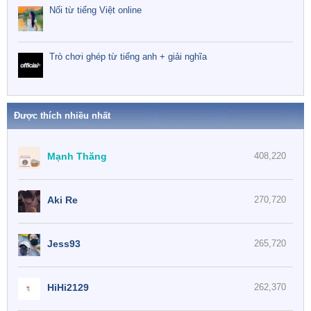
Nối từ tiếng Việt online
Trò chơi ghép từ tiếng anh + giải nghĩa
Được thích nhiều nhất
Mạnh Thăng
408,220
Aki Re
270,720
Jess93
265,720
HiHi2129
262,370