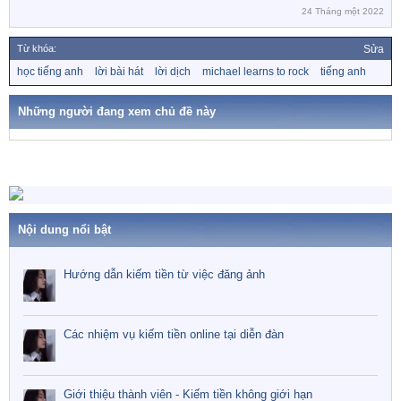
24 Tháng một 2022
Từ khóa:
Sửa
T
học tiếng anh
lời bài hát
lời dịch
michael learns to rock
tiếng anh
ừ
k
h
Những người đang xem chủ đề này
ó
a
Nội dung nổi bật
Hướng dẫn kiếm tiền từ việc đăng ảnh
Các nhiệm vụ kiếm tiền online tại diễn đàn
Giới thiệu thành viên - Kiếm tiền không giới hạn