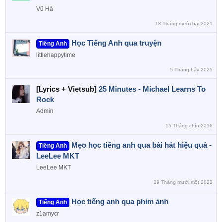
n
Vũ Hà
s
:
18 Tháng mười hai 2021
Học Tiếng Anh qua truyện
Tiếng Anh
littlehappytime
5 Tháng bảy 2025
[Lyrics + Vietsub]
25 Minutes - Michael Learns To
Rock
Admin
15 Tháng chín 2016
Mẹo học tiếng anh qua bài hát hiệu quả -
Tiếng Anh
LeeLee MKT
LeeLee MKT
29 Tháng mười một 2022
Học tiếng anh qua phim ảnh
Tiếng Anh
z1amycr