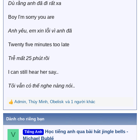
Dù rằng anh đã đi rất xa
Boy I'm sorry you are
Anh yêu, em xin lỗi vì anh đã
Twenty five minutes too late
Trễ mất 25 phút rồi
I can still hear her say..
Tôi vẫn có thể nghe nàng nói..
Admin
,
Thùy Minh
,
Obelisk
và 1 người khác
R
e
a
Dành cho riêng bạn
c
t
Học tiếng anh qua bài hát jingle bells -
Tiếng Anh
i
V
o
Michael Bublé