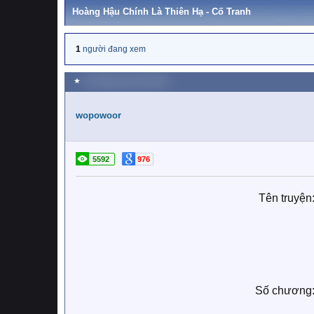
Hoàng Hậu Chính Là Thiên Hạ - Cố Tranh
1
người đang xem
★
13 Tháng mười một 2021
wopowoor
5592
976
Tên truyện
Số chương: 