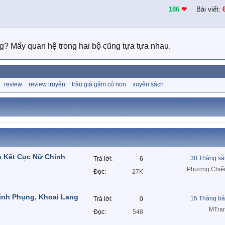
186
❤︎
Bài viết:
? Mấy quan hệ trong hai bộ cũng tựa tựa nhau.
review
review truyện
trâu già gặm cỏ non
xuyên sách
ó Kết Cục Nữ Chính
30 Tháng sá
Trả lời
6
Phượng Chiế
Đọc
27K
inh Phụng, Khoai Lang
15 Tháng bả
Trả lời
0
MTra
Đọc
548