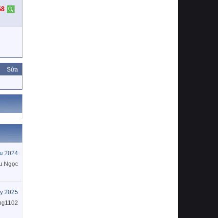
68
Sửa
u 2024
u Ngọc
y 2025
ng1102