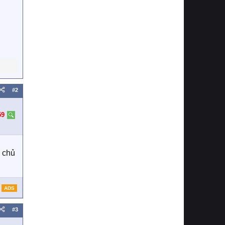
#2
59
n chủ
ADS
#3