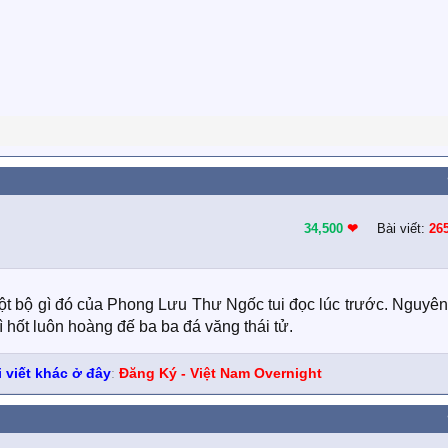
34,500
❤︎
Bài viết:
26
g một bộ gì đó của Phong Lưu Thư Ngốc tui đọc lúc trước. Nguyê
ì hốt luôn hoàng đế ba ba đá văng thái tử.
 viết khác ở đây
:
Đăng Ký - Việt Nam Overnight