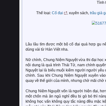
Tình 
Thể loại:
Cổ đại
, xuyên sách,
trâu già 
Lâu lâu tìm được một bộ cổ đại quá hợp gu nê
dùng vài từ Hán Việt nha.
Nữ chính, Chung Niệm Nguyệt vừa thi đại học x
nội dung là quá trình Thái Tử, nam chính qu
Nguyệt lại là biểu muội kiêm người người yêu
chính. Sau khi Chung Niệm Nguyệt xuyên vào
quay về thế giới của mình, nhưng chờ mãi chờ mã
Chung Niệm Nguyệt vốn là người hiện đại, hơ
một chốn mà ăn ngủ nghỉ đều bị gò bó thì nàng
không học vấn không quy tắc nàng đều mặc kệ