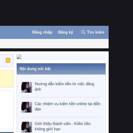
Đăng nhập
Đăng ký
Tìm kiếm
Nội dung nổi bật
Những nhiệm 
Hướng dẫn kiếm tiền từ việc đăng
ảnh
Các nhiệm vụ kiếm tiền online tại diễn
đàn
Giới thiệu thành viên - Kiếm tiền
không giới hạn