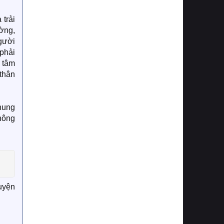
trải
ờng,
gười
 phải
g tâm
thân
hung
không
ruyện