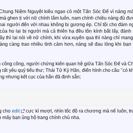
Chung Niệm Nguyệt kiêu ngạo có một Tấn Sóc Đế vì nàng mà 
mà ghen tị với nữ chính lắm luôn, nam chính chiều nàng đủ đư
ai người đến với nhau không bị gượng ép. Chỉ tội cho đám n
ủa họ lại bị người mà cả thiên hạ đều tôn kính bắt lấy, đành
y thì lại nói về nữ chính, khi vừa xuyên qua thì nàng chỉ man
nàng càng trao nhiều tình cảm hơn, nàng sẽ đau lòng khi bạn 
h công công, người chứng kiến quan hệ giữa Tấn Sóc Đế và C
 rất yêu quý tiểu thư; Thái Tử Kỳ Hãn, điển hình cho câu "có 
ng nhưng kết cục của hắn đã định sẵn;
ng cho
edit
cực kì mượt, nhìn tốc độ ra chương mà nể luôn, t
ên mấy bạn ủng hộ trang chính chủ nha.