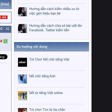
[Xóa]
Hướng dẫn cách kiếm nhiều xu từ
việc giới thiệu bạn bè
o dõi
Hướng dẫn cách chia sẻ bài viết lên
#1
Facebook, Twitter kiếm tiền
68
Xu hướng nội dung
Trò Chơi Nối chữ tiếng Việt
Nối chữ tiếng Anh
Nối từ tiếng Việt online
Trò chơi Tìm từ ba chân