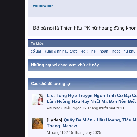
wopowoor
Bộ bà nói là Thiên hậu PK nữ hoàng đúng không
Từ khóa:
T
cổ đại
cung đình hầu tước
edit
he
hoàn
ngọt
nữ phụ
ừ
k
h
Những người đang xem chủ đề này
ó
a
Các chủ đề tương tự
List Tổng Hợp Truyện Ngôn Tình Cổ Đại C
Làm Hoàng Hậu Hay Nhất Mà Bạn Nên Biết
Phượng Chiếu Ngọc
12 Tháng mười một 2021
[Lyrics]
Quẩy Ba Miền - Hậu Hoàng, Tiêu M
Thang, Masew
MTrang1102
15 Tháng bảy 2025