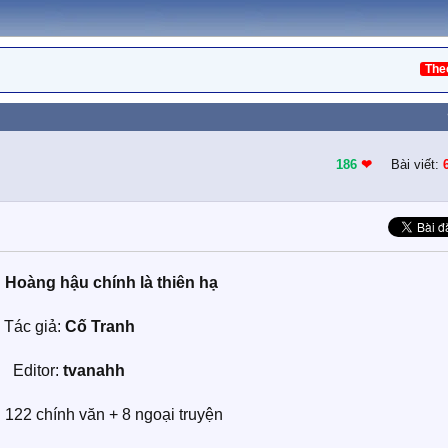
The
186
❤︎
Bài viết:
:
Hoàng hậu chính là thiên hạ
Tác giả:
Cố Tranh
Editor:
tvanahh
122 chính văn + 8 ngoại truyện