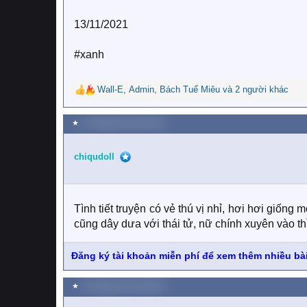
13/11/2021
#xanh
Wall-E
,
Admin
,
Bách Tuế Miêu
và 2 người khác
R
e
a
★
13 Tháng mười một 2021
c
t
i
chiqudoll
o
n
s
:
Tình tiết truyện có vẻ thú vị nhỉ, hơi hơi giốn
cũng dây dưa với thái tử, nữ chính xuyên vào th
Đăng ký tài khoản miễn phí để xem thêm nhiều bài
★
13 Tháng mười một 2021