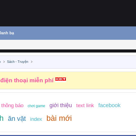
Danh bạ
o
Sách - Truyện
 điện thoại miễn phí
giới thiệu
facebook
thông báo
text link
chơi game
h
bài mới
ăn vặt
index