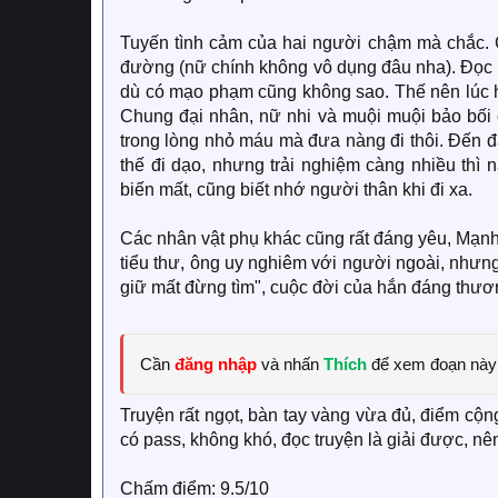
Tuyến tình cảm của hai người chậm mà chắc. 
đường (nữ chính không vô dụng đâu nha). Đọc 
dù có mạo phạm cũng không sao. Thế nên lúc h
Chung đại nhân, nữ nhi và muội muội bảo bối c
trong lòng nhỏ máu mà đưa nàng đi thôi. Đến đâ
thế đi dạo, nhưng trải nghiệm càng nhiều thì 
biến mất, cũng biết nhớ người thân khi đi xa.
Các nhân vật phụ khác cũng rất đáng yêu, Mạn
tiểu thư, ông uy nghiêm với người ngoài, nhưng
giữ mất đừng tìm", cuộc đời của hắn đáng thươ
Cần
đăng nhập
và nhấn
Thích
để xem đoạn này
Truyện rất ngọt, bàn tay vàng vừa đủ, điểm cộ
có pass, không khó, đọc truyện là giải được, n
Chấm điểm: 9.5/10