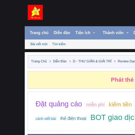
Trang chủ
Diễn đàn
Tiện ích
Thành viên
Bài viết mới
Tìm kiếm
Trang Chủ
Diễn Đàn
D - THƯ GIÃN & GIẢI TRÍ
Review Dạ
Phát thẻ
Đặt quảng cáo
kiếm tiền
miễn phí
BOT giao dịc
thẻ điện thoại
cách viết bài