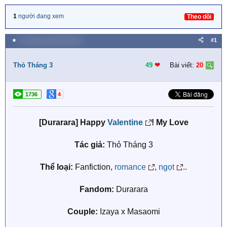
1
người đang xem
Theo dõi
★
12 Tháng mười một 2018
#1
Thỏ Tháng 3
49
❤︎
Bài viết:
20
1736
4
[Durarara] Happy
Valentine
! My Love
Tác giả:
Thỏ Tháng 3
Thể loại:
Fanfiction,
romance
,
ngọt
..
Fandom:
Durarara
Couple:
Izaya x Masaomi​