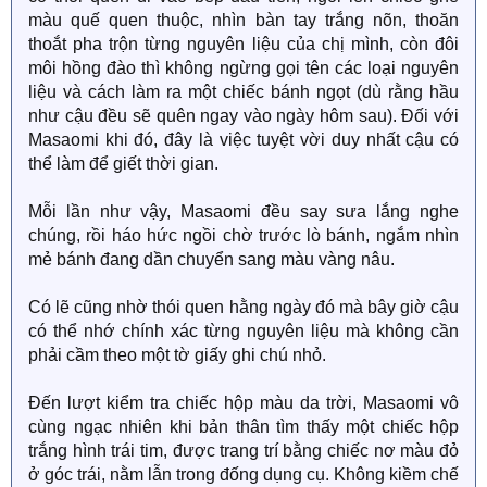
màu quế quen thuộc, nhìn bàn tay trắng nõn, thoăn
thoắt pha trộn từng nguyên liệu của chị mình, còn đôi
môi hồng đào thì không ngừng gọi tên các loại nguyên
liệu và cách làm ra một chiếc bánh ngọt (dù rằng hầu
như cậu đều sẽ quên ngay vào ngày hôm sau). Đối với
Masaomi khi đó, đây là việc tuyệt vời duy nhất cậu có
thể làm để giết thời gian.
Mỗi lần như vậy, Masaomi đều say sưa lắng nghe
chúng, rồi háo hức ngồi chờ trước lò bánh, ngắm nhìn
mẻ bánh đang dần chuyển sang màu vàng nâu.
Có lẽ cũng nhờ thói quen hằng ngày đó mà bây giờ cậu
có thể nhớ chính xác từng nguyên liệu mà không cần
phải cầm theo một tờ giấy ghi chú nhỏ.
Đến lượt kiểm tra chiếc hộp màu da trời, Masaomi vô
cùng ngạc nhiên khi bản thân tìm thấy một chiếc hộp
trắng hình trái tim, được trang trí bằng chiếc nơ màu đỏ
ở góc trái, nằm lẫn trong đống dụng cụ. Không kiềm chế