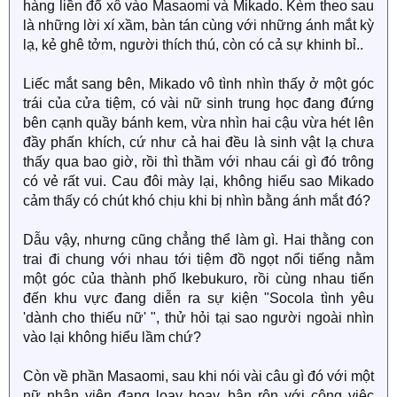
hàng liền đổ xô vào Masaomi và Mikado. Kèm theo sau
là những lời xí xầm, bàn tán cùng với những ánh mắt kỳ
lạ, kẻ ghê tởm, người thích thú, còn có cả sự khinh bỉ..
Liếc mắt sang bên, Mikado vô tình nhìn thấy ở một góc
trái của cửa tiệm, có vài nữ sinh trung học đang đứng
bên cạnh quầy bánh kem, vừa nhìn hai cậu vừa hét lên
đầy phấn khích, cứ như cả hai đều là sinh vật lạ chưa
thấy qua bao giờ, rồi thì thầm với nhau cái gì đó trông
có vẻ rất vui. Cau đôi mày lại, không hiểu sao Mikado
cảm thấy có chút khó chịu khi bị nhìn bằng ánh mắt đó?
Dẫu vậy, nhưng cũng chẳng thể làm gì. Hai thằng con
trai đi chung với nhau tới tiệm đồ ngọt nổi tiếng nằm
một góc của thành phố Ikebukuro, rồi cùng nhau tiến
đến khu vực đang diễn ra sự kiện "Socola tình yêu
'dành cho thiếu nữ' ", thử hỏi tại sao người ngoài nhìn
vào lại không hiểu lầm chứ?
Còn về phần Masaomi, sau khi nói vài câu gì đó với một
nữ nhân viên đang loay hoay, bận rộn với công việc