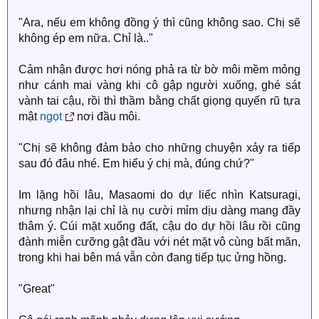
"Ara, nếu em không đồng ý thì cũng không sao. Chị sẽ
không ép em nữa. Chỉ là.."
Cảm nhận được hơi nóng phả ra từ bờ môi mềm mỏng
như cánh mai vàng khi cô gập người xuống, ghé sát
vành tai cậu, rồi thì thầm bằng chất giọng quyến rũ tựa
mật
ngọt
nơi đầu môi.
"Chị sẽ không đảm bảo cho những chuyện xảy ra tiếp
sau đó đâu nhé. Em hiểu ý chị mà, đúng chứ?"
Im lặng hồi lâu, Masaomi do dự liếc nhìn Katsuragi,
nhưng nhận lại chỉ là nụ cười mỉm dịu dàng mang đầy
thâm ý. Cúi mặt xuống đất, cậu do dự hồi lâu rồi cũng
đành miễn cưỡng gật đầu với nét mặt vô cùng bất mãn,
trong khi hai bên má vẫn còn đang tiếp tục ửng hồng.
"Great"