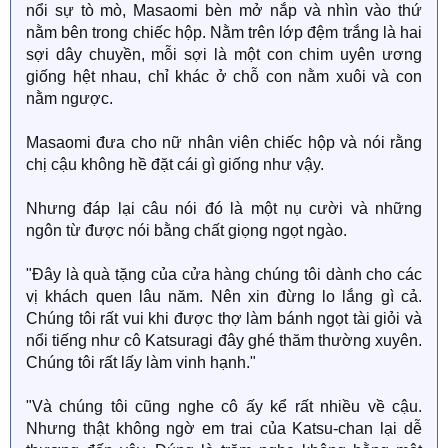
nổi sự tò mò, Masaomi bèn mở nắp và nhìn vào thứ
nằm bên trong chiếc hộp. Nằm trên lớp đệm trắng là hai
sợi dây chuyền, mỗi sợi là một con chim uyên ương
giống hệt nhau, chỉ khác ở chỗ con nằm xuôi và con
nằm ngược.
Masaomi đưa cho nữ nhân viên chiếc hộp và nói rằng
chị cậu không hề đặt cái gì giống như vậy.
Nhưng đáp lại câu nói đó là một nụ cười và những
ngôn từ được nói bằng chất giọng ngọt ngào.
"Đây là quà tặng của cửa hàng chúng tôi dành cho các
vị khách quen lâu năm. Nên xin đừng lo lắng gì cả.
Chúng tôi rất vui khi được thợ làm bánh ngọt tài giỏi và
nổi tiếng như cô Katsuragi đây ghé thăm thường xuyên.
Chúng tôi rất lấy làm vinh hạnh."
"Và chúng tôi cũng nghe cô ấy kể rất nhiều về cậu.
Nhưng thật không ngờ em trai của Katsu-chan lại dễ