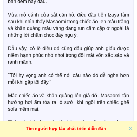
ban đêm này đâu."
Vừa mở cánh cửa sắt căn hộ, điều đầu tiên Izaya làm
sau khi nhìn thấy Masaomi trong chiếc áo len màu trắng
và khăn quàng màu vàng đang run cầm cập ở ngoài là
những lời châm chọc đầy ngụ ý.
Dẫu vậy, có lẽ điều đó cũng đâu giúp anh giấu được
niềm hạnh phúc nhỏ nhoi trong đôi mắt vốn sắc sảo và
ranh mãnh.
"Tôi hy vọng anh có thể nói câu nào đó dễ nghe hơn
mỗi khi gặp tôi đấy."
Mắc chiếc áo và khăn quàng lên giá đỡ. Masaomi tận
hưởng hơi ấm tỏa ra lò sưởi khi ngồi trên chiếc ghế
sofa mềm mại.
Tháng hai, không còn là tháng của một mùa xuân se
Tìm người hợp tác phát triển diễn đàn
lạnh, nhưng dẫu vậy, mỗi khi màn đêm buông xuống
phủ kín bầu trời, mặt trăng như đi tìm cho mình một chỗ