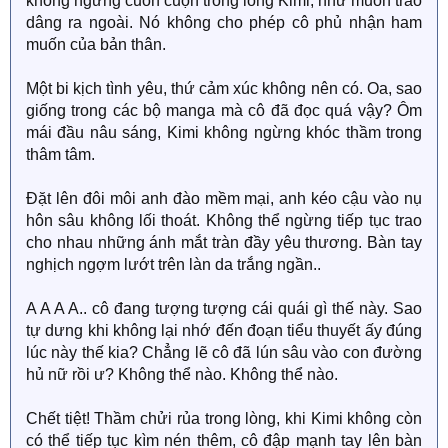
không ngừng cuồn cuộn trong lòng Kimi, như muốn trào
dâng ra ngoài. Nó không cho phép cô phủ nhận ham
muốn của bản thân.
Một bi kịch tình yêu, thứ cảm xúc không nên có. Oa, sao
giống trong các bộ manga mà cô đã đọc quá vậy? Ôm
mái đầu nâu sáng, Kimi không ngừng khóc thầm trong
thâm tâm.
Đặt lên đôi môi anh đào mềm mại, anh kéo cậu vào nụ
hôn sâu không lối thoát. Không thể ngừng tiếp tục trao
cho nhau những ánh mắt tràn đầy yêu thương. Bàn tay
nghịch ngợm lướt trên làn da trắng ngần..
A A A A.. cô đang tượng tượng cái quái gì thế này. Sao
tự dưng khi không lại nhớ đến đoạn tiểu thuyết ấy đúng
lúc này thế kia? Chẳng lẽ cô đã lún sâu vào con đường
hủ nữ rồi ư? Không thể nào. Không thể nào.
Chết tiệt! Thầm chửi rủa trong lòng, khi Kimi không còn
có thể tiếp tục kìm nén thêm, cô đập mạnh tay lên bàn