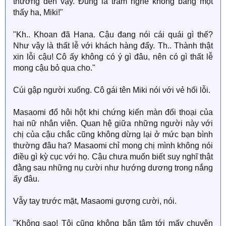
thương đến vậy. Đúng là trăm nghe không bằng một
thấy ha, Miki!"
"Kh.. Khoan đã Hana. Cậu đang nói cái quái gì thế?
Như vậy là thất lễ với khách hàng đấy. Th.. Thành thật
xin lỗi cậu! Cô ấy không có ý gì đâu, nên có gì thất lễ
mong cậu bỏ qua cho."
Cúi gập người xuống. Cô gái tên Miki nói với vẻ hối lỗi.
Masaomi đổ hôi hột khi chứng kiến màn đối thoại của
hai nữ nhân viên. Quan hệ giữa những người này với
chị của cậu chắc cũng không dừng lại ở mức bạn bình
thường đâu ha? Masaomi chỉ mong chị mình không nói
điều gì kỳ cục với họ. Cậu chưa muốn biết suy nghĩ thật
đằng sau những nụ cười như hướng dương trong nắng
ấy đâu.
Vẫy tay trước mặt, Masaomi gượng cười, nói.
"Không sao! Tôi cũng không bận tâm tới mấy chuyện