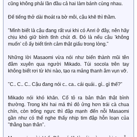
cũng không phải lần đầu cả hai làm bánh cùng nhau.
Để tiếng thở dài thoát ra bờ môi, cậu khẽ thì thầm.
"Mình biết là cậu đang rất vui khi có Anri ở đây, nên hãy
chịu khó giữ bình tĩnh chút đi. Đó là nếu cậu 'không
muốn' cô ấy biết tình cảm thật giấu trong lòng."
Những lời Masaomi vừa nói như biến thành mũi tên
đâm xuyên qua người Mikado. Túi socola trên tay
không biết rơi từ khi nào, tạo ra mảng thanh âm vụn vỡ.
"C.. C.. C.. Cậu đang nói c.. ca.. cái quái.. gì.. gì thế?"
Mikado nói khó khăn. Cố tỏ ra bản thân thật bình
thường. Trong khi hai má thì đỏ ửng hơn trái cà chua
chín, còn trống ngực thì đập mạnh đến nỗi Masaomi
gần như có thể nghe thấy nhịp tim đập hỗn loạn của
"thằng bạn thân".