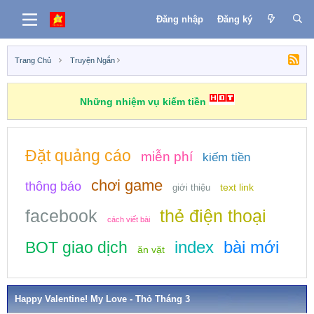
Đăng nhập
Đăng ký
Trang Chủ
Truyện Ngắn
Những nhiệm vụ kiếm tiền
Đặt quảng cáo
miễn phí
kiếm tiền
chơi game
thông báo
text link
giới thiệu
facebook
thẻ điện thoại
cách viết bài
index
bài mới
BOT giao dịch
ăn vặt
Happy Valentine! My Love - Thỏ Tháng 3