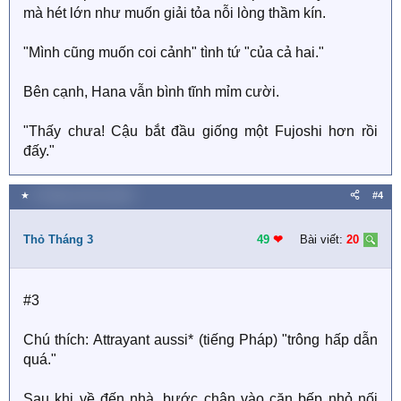
mà hét lớn như muốn giải tỏa nỗi lòng thầm kín.
"Mình cũng muốn coi cảnh" tình tứ "của cả hai."
Bên cạnh, Hana vẫn bình tĩnh mỉm cười.
"Thấy chưa! Cậu bắt đầu giống một Fujoshi hơn rồi
đấy."
★
8 Tháng mười hai 2018
#4
Thỏ Tháng 3
49
❤︎
Bài viết:
20
#3
Chú thích: Attrayant aussi* (tiếng Pháp) "trông hấp dẫn
quá."
Sau khi về đến nhà, bước chân vào căn bếp nhỏ nối