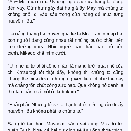
"Ah~ Mệt quá đi mất! Không ngờ các cửa hàng lại đông
đến vậy. Cứ như ngày đại hạ giá ấy. May mà chúng ta
không phải đi vào sâu trong cửa hàng để mua từng
nguyên liệu."
Tia nắng tháng hai xuyên qua kẽ lá Mộc Lan, ôm ấp hai
con người đang cùng nhau rải những bước chân trên
con đường nhựa. Nhìn người bạn thân than thở bên
cạnh, Mikado khẽ mỉm cười.
"Ừ, nhưng tớ phải công nhận là mạng lưới quan hệ của
chị Katsuragi tốt thật đấy, không thì chúng ta cũng
chẳng thể mua được những nguyên liệu tốt như thế này
mà chẳng tốn chút công sức nào. Quả không hổ danh là
thợ làm bánh số một ở Ikebukuro."
"Phải phải! Nhưng tớ sẽ rất hạnh phúc nếu người đi lấy
nguyên liệu không phải là chúng ta."
Sau giờ tan học, Masaomi sánh vai cùng Mikado tới
quán Sushi Nga, cả hai dự định sẽ ăn uống thỏa thích,