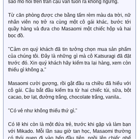
sao mồ hôi trên trán cậu vẫn tuôn ra không ngừng.
Từ căn phòng được che bằng tấm rèm màu da trời, nữ
nhân viên nọ trở ra cùng một cô gái khác, bước tới
quầy hàng và đưa cho Masaomi một chiếc hộp và hai
bọc đồ.
"Cảm ơn quý khách đã tin tưởng chọn mua sản phẩm
của chúng tôi. Đây là những gì mà cô Katsuragi đã đặt
trước đó. Xin quý khách hãy kiểm tra lại hàng, xem còn
thiếu gì không ạ."
Masaomi cười gượng, rồi gật đầu ra chiều đã hiểu với
cô gái. Cậu bắt đầu kiểm tra từ hai chiếc túi, sữa, bột
cacao, bơ lạt, đường trắng, chocolate trắng, vanila..
"Có vẻ như không thiếu thứ gì."
Có lẽ khi còn là một đứa trẻ, trước khi gặp và làm bạn
với Mikado. Mỗi lần sau giờ tan học, Masaomi thường
có thói quen đi vào bếp đầu tiên, ngồi lên chiếc ghế