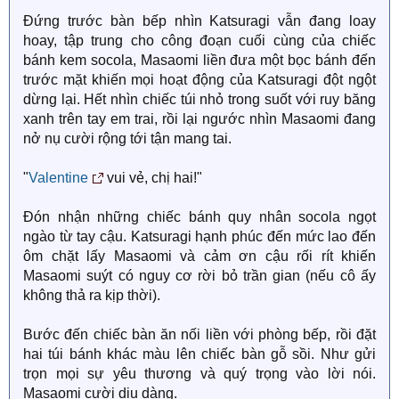
Đứng trước bàn bếp nhìn Katsuragi vẫn đang loay
hoay, tập trung cho công đoạn cuối cùng của chiếc
bánh kem socola, Masaomi liền đưa một bọc bánh đến
trước mặt khiến mọi hoạt động của Katsuragi đột ngột
dừng lại. Hết nhìn chiếc túi nhỏ trong suốt với ruy băng
xanh trên tay em trai, rồi lại ngước nhìn Masaomi đang
nở nụ cười rộng tới tận mang tai.
"
Valentine
vui vẻ, chị hai!"
Đón nhận những chiếc bánh quy nhân socola ngọt
ngào từ tay cậu. Katsuragi hạnh phúc đến mức lao đến
ôm chặt lấy Masaomi và cảm ơn cậu rối rít khiến
Masaomi suýt có nguy cơ rời bỏ trần gian (nếu cô ấy
không thả ra kịp thời).
Bước đến chiếc bàn ăn nối liền với phòng bếp, rồi đặt
hai túi bánh khác màu lên chiếc bàn gỗ sồi. Như gửi
trọn mọi sự yêu thương và quý trọng vào lời nói.
Masaomi cười dịu dàng.