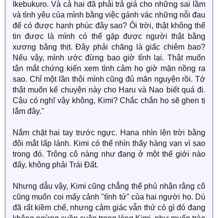
Ikebukuro. Và cả hai đã phải trả giá cho những sai lầm
và tình yêu của mình bằng việc gánh vác những nỗi đau
để có được hạnh phúc đây sao? Ôi trời, thật không thể
tin được là mình có thể gặp được người thật bằng
xương bằng thịt. Đây phải chăng là giấc chiêm bao?
Nếu vậy, mình ước đừng bao giờ tỉnh lại. Thật muốn
tận mắt chứng kiến xem tình cảm họ giờ mặn nồng ra
sao. Chỉ một lần thôi mình cũng đủ mãn nguyện rồi. Tớ
thật muốn kể chuyện này cho Haru và Nao biết quá đi.
Cậu có nghĩ vậy không, Kimi? Chắc chắn họ sẽ ghen tị
lắm đây."
Nắm chặt hai tay trước ngực. Hana nhìn lên trời bằng
đôi mắt lấp lánh. Kimi có thể nhìn thấy hàng vạn vì sao
trong đó. Trông cô nàng như đang ở một thế giới nào
đấy, không phải Trái Đất.
Nhưng dẫu vậy, Kimi cũng chẳng thể phủ nhận rằng cô
cũng muốn coi mấy cảnh "tình tứ" của hai người họ. Dù
đã rất kiềm chế, nhưng cảm giác vẫn thứ có gì đó đang