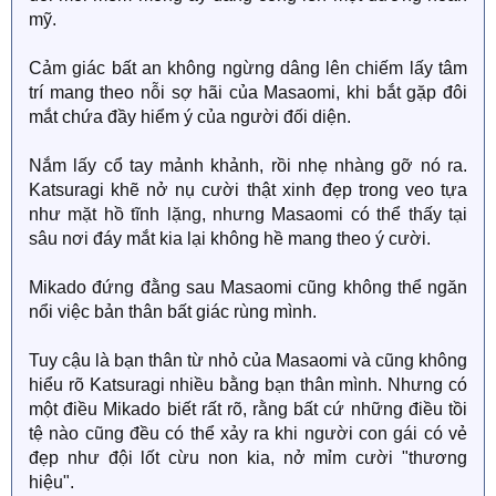
mỹ.
Cảm giác bất an không ngừng dâng lên chiếm lấy tâm
trí mang theo nỗi sợ hãi của Masaomi, khi bắt gặp đôi
mắt chứa đầy hiểm ý của người đối diện.
Nắm lấy cổ tay mảnh khảnh, rồi nhẹ nhàng gỡ nó ra.
Katsuragi khẽ nở nụ cười thật xinh đẹp trong veo tựa
như mặt hồ tĩnh lặng, nhưng Masaomi có thể thấy tại
sâu nơi đáy mắt kia lại không hề mang theo ý cười.
Mikado đứng đằng sau Masaomi cũng không thể ngăn
nổi việc bản thân bất giác rùng mình.
Tuy cậu là bạn thân từ nhỏ của Masaomi và cũng không
hiểu rõ Katsuragi nhiều bằng bạn thân mình. Nhưng có
một điều Mikado biết rất rõ, rằng bất cứ những điều tồi
tệ nào cũng đều có thể xảy ra khi người con gái có vẻ
đẹp như đội lốt cừu non kia, nở mỉm cười "thương
hiệu".