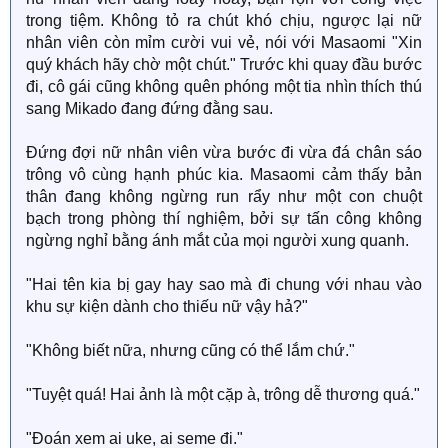
trong tiệm. Không tỏ ra chút khó chịu, ngược lại nữ
nhân viên còn mỉm cười vui vẻ, nói với Masaomi "Xin
quý khách hãy chờ một chút." Trước khi quay đầu bước
đi, cô gái cũng không quên phóng một tia nhìn thích thú
sang Mikado đang đứng đằng sau.
Đứng đợi nữ nhân viên vừa bước đi vừa đá chân sáo
trông vô cùng hạnh phúc kia. Masaomi cảm thấy bản
thân đang không ngừng run rẩy như một con chuột
bạch trong phòng thí nghiệm, bởi sự tấn công không
ngừng nghỉ bằng ánh mắt của mọi người xung quanh.
"Hai tên kia bị gay hay sao mà đi chung với nhau vào
khu sự kiện dành cho thiếu nữ vậy hả?"
"Không biết nữa, nhưng cũng có thể lắm chứ."
"Tuyệt quá! Hai ảnh là một cặp à, trông dễ thương quá."
"Đoán xem ai uke, ai seme đi."