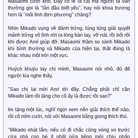
Masaomi cười khổ. Đây có lẽ là cái mà người ta vẫn
thường gọi là "lần đầu biết yêu", hay nói khoa trương
hơn là "mối tình đơn phương" chăng?
Nhìn Mikado vụng về đánh trứng, lúng túng giải quyết
mảnh trứng vô tình rớt ra lòng bàn tay, vỡ nát, rồi bối rối
khi được Anri giúp đỡ. Masaomi thầm so sánh Mikado
khi bình thường và Mikado của hiện tại, thật đúng là
khác nhau một trời một vực.
Huých khuỷu tay chị mình, Masaomi nói nhỏ, đủ để
người kia nghe thấy.
"Sao chị lại mời Anri tới đây. Chẳng phải chỉ cần
Mikado làm rồi tặng cho cô ấy là được rồi sao?"
Im lặng một lúc, nghĩ ngợi xem nên giải thích thế nào,
rồi cô mỉm cười, nói với Masaomi bằng giọng thích thú.
"Mikado nhát lắm, nếu có đi chắc cũng vòng vo trước
cửa nhà con bé ít nhất nửa tiếng mới chịu nhấn