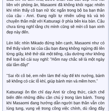
liền với phòng ăn, Masaomi đã không khỏi ngạc nhiên
khi nhìn thấy cô bạn nữ tóc ngắn trong bộ ba bạn thân
của cậu - Anri. Đang ngồi tự nhiên uống trà và trò
chuyện thân mật với Katsuragi ở phía bên kia bàn. Cậu
chưa từng nghĩ rằng chị mình cũng sẽ mời cô bạn xinh
đẹp này đến.
Lén liếc nhìn Mikado đứng bên cạnh, Masaomi như có
thể thấy vành tai của cậu bạn đang không ngừng đỏ lên
từng giây, khẽ thở dài một tiếng, cậu dường như không
thể loại bỏ cái suy nghĩ: "Hôm nay chắc sẽ là một ngày
dài lắm đây!"
"Sai rồi cô bé, em nên làm thế này để khi nướng, bánh
sẽ không có các lỗ khí, giúp bánh mịn và mềm hơn."
Katsuragi ôn tồn chỉ dạy Anri từ công thức, cách chế
biến đến những điều cần chú ý trong làm bánh. Trong
khi Masaomi đang hướng dẫn người bạn thân vẫn còn
lúng tung, vụng vệ trong công việc chính, dù rằng đây