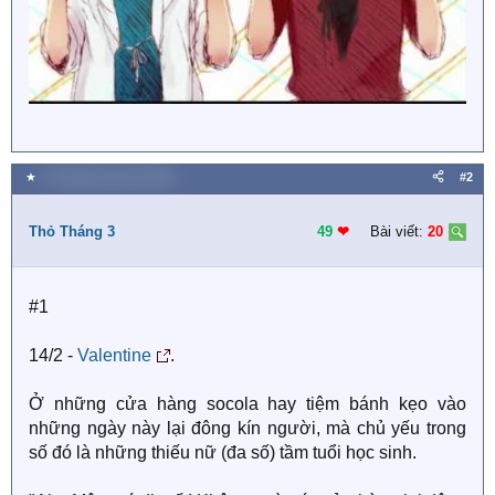
★
12 Tháng mười một 2018
#2
Thỏ Tháng 3
49
❤︎
Bài viết:
20
#1
14/2 -
Valentine
.
Ở những cửa hàng socola hay tiệm bánh kẹo vào
những ngày này lại đông kín người, mà chủ yếu trong
số đó là những thiếu nữ (đa số) tầm tuổi học sinh.