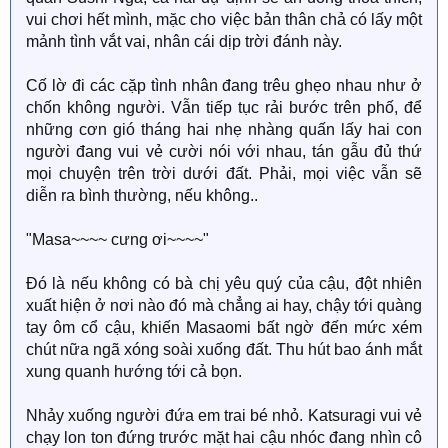
vui chơi hết mình, mặc cho việc bản thân chả có lấy một
mảnh tình vắt vai, nhân cái dịp trời đánh này.
Cố lờ đi các cặp tình nhân đang trêu ghẹo nhau như ở
chốn không người. Vẫn tiếp tục rải bước trên phố, để
những cơn gió tháng hai nhẹ nhàng quấn lấy hai con
người đang vui vẻ cười nói với nhau, tán gẫu đủ thứ
mọi chuyện trên trời dưới đất. Phải, mọi việc vẫn sẽ
diễn ra bình thường, nếu không..
"Masa~~~~ cưng ơi~~~~"
Đó là nếu không có bà chị yêu quý của cậu, đột nhiên
xuất hiện ở nơi nào đó mà chẳng ai hay, chậy tới quàng
tay ôm cổ cậu, khiến Masaomi bất ngờ đến mức xém
chút nữa ngã xóng soài xuống đất. Thu hút bao ánh mắt
xung quanh hướng tới cả bọn.
Nhảy xuống người đứa em trai bé nhỏ. Katsuragi vui vẻ
chạy lon ton đứng trước mặt hai cậu nhóc đang nhìn cô