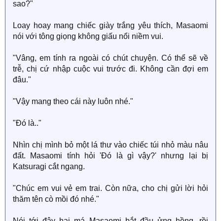
sao?"
Loay hoay mang chiếc giày trắng yêu thích, Masaomi
nói với tông giọng không giấu nổi niềm vui.
"Vâng, em tính ra ngoài có chút chuyện. Có thể sẽ về
trễ, chị cứ nhập cuộc vui trước đi. Không cần đợi em
đâu."
"Vậy mang theo cái này luôn nhé."
"Đó là.."
Nhìn chị mình bỏ một lá thư vào chiếc túi nhỏ màu nâu
đất. Masaomi tính hỏi 'Đó là gì vậy?' nhưng lại bị
Katsuragi cắt ngang.
"Chúc em vui vẻ em trai. Còn nữa, cho chị gửi lời hỏi
thăm tên cò mồi đó nhé."
Nói tới đây hai má Masaomi bắt đầu ửng hồng, rồi