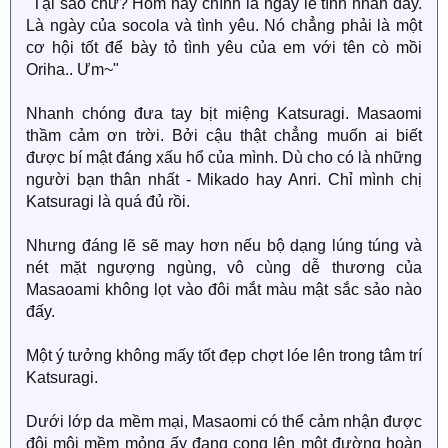
"Tại sao chứ? Hôm nay chính là ngày lễ tình nhân đấy.
Là ngày của socola và tình yêu. Nó chẳng phải là một
cơ hội tốt để bày tỏ tình yêu của em với tên cò mồi
Oriha.. Ưm~"
Nhanh chóng đưa tay bịt miệng Katsuragi. Masaomi
thầm cảm ơn trời. Bởi cậu thật chẳng muốn ai biết
được bí mật đáng xấu hổ của mình. Dù cho có là những
người bạn thân nhất - Mikado hay Anri. Chỉ mình chị
Katsuragi là quá đủ rồi.
Nhưng đáng lẽ sẽ may hơn nếu bộ dạng lúng túng và
nét mặt ngượng ngùng, vô cùng dễ thương của
Masaoami không lọt vào đôi mắt màu mật sắc sảo nào
đấy.
Một ý tưởng không mấy tốt đẹp chợt lóe lên trong tâm trí
Katsuragi.
Dưới lớp da mềm mại, Masaomi có thể cảm nhận được
đôi môi mềm mỏng ấy đang cong lên một đường hoàn