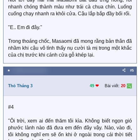
nhanh chóng thành màu như trái cà chua chín. Luống
cuống chạy nhanh ra khỏi cửa. Cậu lắp bắp đầy bối rối.
"E.. Em đi đây."
Trong thoáng chốc, Masaomi đã mong rằng bản thân đã
nhầm khi cậu vô tình thấy nụ cười tà mị trong một khắc
của chị trước khi cánh cửa gỗ khép lại.
★
8 Tháng mười hai 2018
#5
Thỏ Tháng 3
49
❤︎
Bài viết:
20
#4
"Ôi trời, xem ai đến thăm tôi kìa. Không biết ngọn gió
phước lành nào đã đưa em đến đây vậy. Nào, vào đi,
tôi không nghĩ em sẽ ổn khi ở ngoài trong cái thời tiết