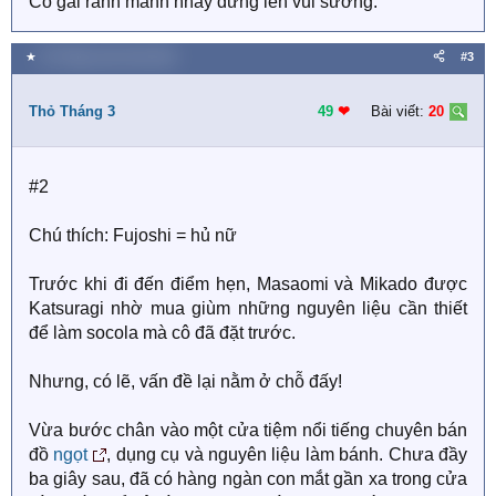
Cô gái ranh mãnh nhảy dưng lên vui sướng.
★
25 Tháng mười một 2018
#3
Thỏ Tháng 3
49
❤︎
Bài viết:
20
#2
Chú thích: Fujoshi = hủ nữ
Trước khi đi đến điểm hẹn, Masaomi và Mikado được
Katsuragi nhờ mua giùm những nguyên liệu cần thiết
để làm socola mà cô đã đặt trước.
Nhưng, có lẽ, vấn đề lại nằm ở chỗ đấy!
Vừa bước chân vào một cửa tiệm nổi tiếng chuyên bán
đồ
ngọt
, dụng cụ và nguyên liệu làm bánh. Chưa đầy
ba giây sau, đã có hàng ngàn con mắt gần xa trong cửa