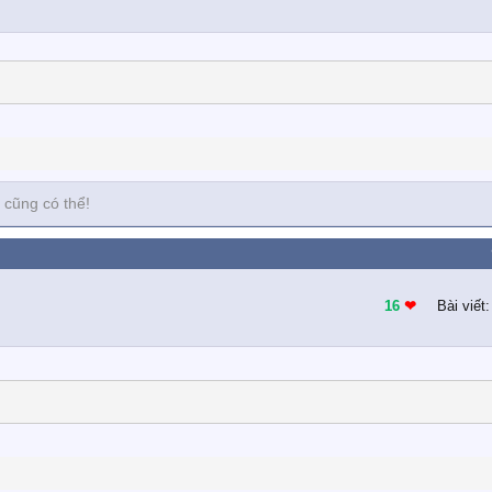
 cũng có thể!
16
❤︎
Bài viết