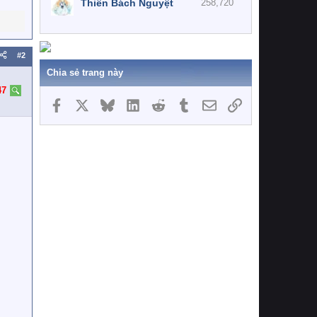
Thiên Bách Nguyệt
258,720
#2
Chia sẻ trang này
47
Facebook
X
Bluesky
LinkedIn
Reddit
Tumblr
Email
Link