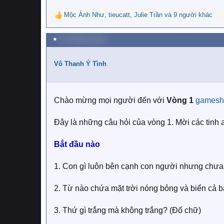
Mộc Ảnh Như
,
tieucatt
,
Julie Trần
và 9 người khác
R
e
a
★
25 Tháng tám 2020
c
t
i
Vô Thanh Ý Tình
o
n
s
:
Chào mừng mọi người đến với
Vòng 1
games
Đây là những câu hỏi của vòng 1. Mời các tinh a
Bắt đầu nào
1. Con gì luôn bên cạnh con người nhưng chưa
2. Từ nào chứa mặt trời nóng bỏng và biển cả b
3. Thứ gì trắng mà không trắng? (Đố chữ)