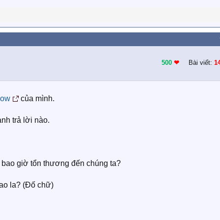
500
❤︎
Bài viết:
1
how
của mình.
nh trả lời nào.
 bao giờ tổn thương đến chúng ta?
ao la? (Đố chữ)