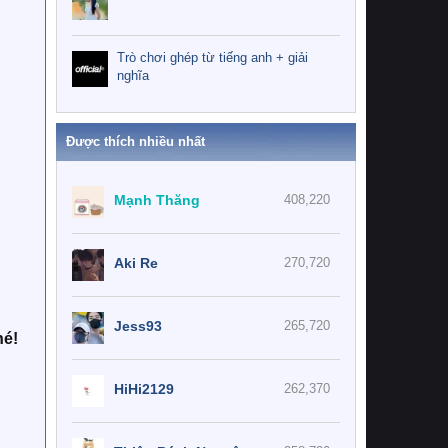
Trò chơi ghép từ tiếng anh + giải
nghĩa
Được thích nhiều nhất
Mạnh Thăng
408,220
Aki Re
270,720
Jess93
265,720
hé!
HiHi2129
262,370