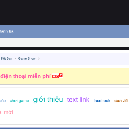
Danh bạ
 Kết Bạn
Game Show
 điện thoại miễn phí
giới thiệu
text link
chơi game
facebook
 báo
cách viết
ài mới