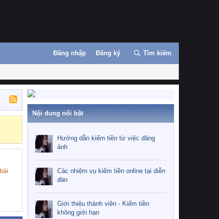
Đăng nhập
Đăng ký
Tìm kiếm
Nội dung nổi bật
Những nhiệm 
Hướng dẫn kiếm tiền từ việc đăng
ảnh
Các nhiệm vụ kiếm tiền online tại diễn
 bài
đàn
Giới thiệu thành viên - Kiếm tiền
không giới hạn