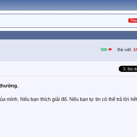
The
500
❤︎
Bài viết:
1
 thưởng.
ình. Nếu bạn thích giải đố. Nếu bạn tự tin có thể trả lời hế