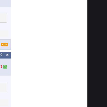
ADS
#6
:
3