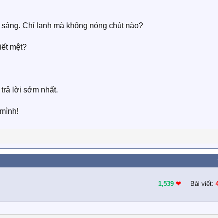
ổi sáng. Chỉ lạnh mà không nóng chút nào?
iết mệt?
trả lời sớm nhất.
mình!
1,539
❤︎
Bài viết: