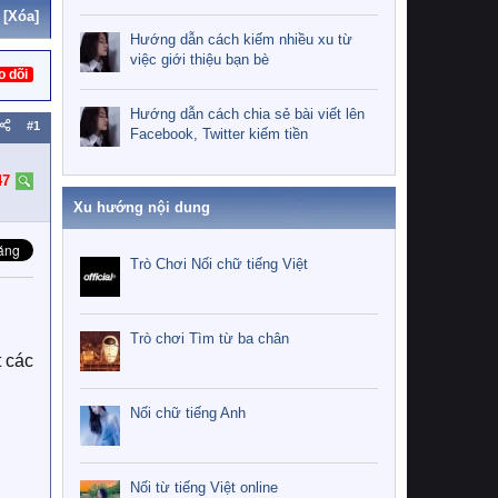
[Xóa]
Hướng dẫn cách kiếm nhiều xu từ
việc giới thiệu bạn bè
o dõi
Hướng dẫn cách chia sẻ bài viết lên
#1
Facebook, Twitter kiếm tiền
47
Xu hướng nội dung
Trò Chơi Nối chữ tiếng Việt
Trò chơi Tìm từ ba chân
t các
Nối chữ tiếng Anh
Nối từ tiếng Việt online