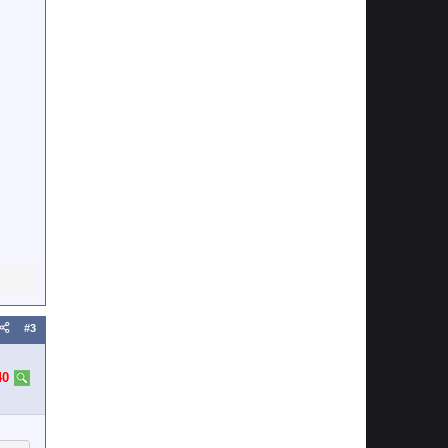
#3
40