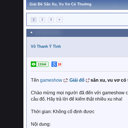
Giải Đố Săn Xu, Vu Vơ Có Thưởng
1
2
3
»
★
25 Tháng tám 2020
Vô Thanh Ý Tình
13344
18
Tên
gameshow
:
Giải đố
săn xu, vu vơ có
Chào mừng mọi người đã đến với gameshow của m
câu đố. Hãy trả lời để kiếm thật nhiều xu nha!
Thời gian: Không cố định được
Nội dung: