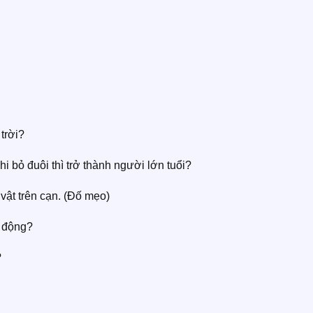
trời?
hi bỏ đuôi thì trở thành người lớn tuổi?
 vật trên cạn. (Đố mẹo)
h động?
?