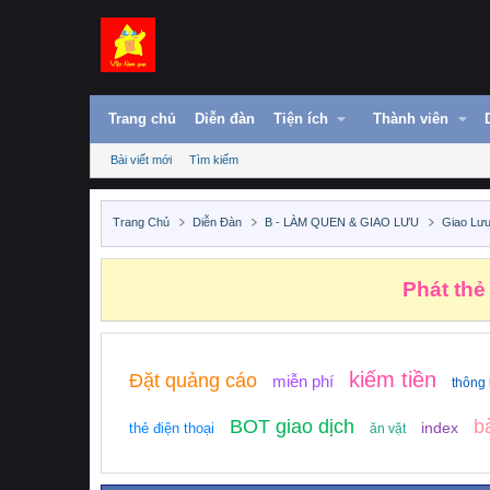
Trang chủ
Diễn đàn
Tiện ích
Thành viên
Bài viết mới
Tìm kiếm
Trang Chủ
Diễn Đàn
B - LÀM QUEN & GIAO LƯU
Giao Lưu
Phát thẻ
kiếm tiền
Đặt quảng cáo
miễn phí
thông
BOT giao dịch
b
index
thẻ điện thoại
ăn vặt