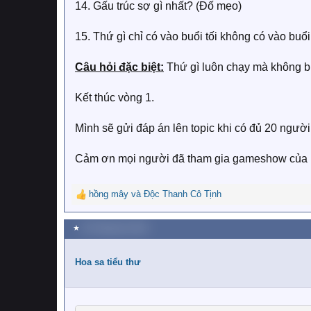
14. Gấu trúc sợ gì nhất? (Đố mẹo)
15. Thứ gì chỉ có vào buổi tối không có vào bu
Câu hỏi đặc biệt:
Thứ gì luôn chạy mà không b
Kết thúc vòng 1.
Mình sẽ gửi đáp án lên topic khi có đủ 20 người 
Cảm ơn mọi người đã tham gia gameshow của 
hồng mây
và
Độc Thanh Cô Tịnh
R
e
a
★
25 Tháng tám 2020
c
t
i
Hoa sa tiểu thư
o
n
s