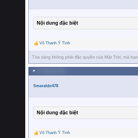
o
n
s
:
Nội dung đặc biệt
Vô Thanh Ý Tình
R
e
a
Tỏa sáng không phải đặc quyền của Mặt Trời, mà bạn
c
t
★
25 Tháng tám 2020
i
o
n
Smeraldo478
s
:
Nội dung đặc biệt
Vô Thanh Ý Tình
R