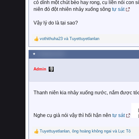
có dính một chút bèo hay rong, cụ liền nói con
niên đó đột nhiên nhảy xuống sông
tự sát
Vậy lý do là tại sao?
vothithuha23
và
Tuyettuyetlanlan
R
e
a
★
9 Tháng tám 2019
c
t
i
Admin
o
n
s
:
Thanh niên kia nhảy xuống nước, nắm được tóc 
Nghe cụ già nói vậy thì hối hận nên
tự sát
Tuyettuyetlanlan
,
ông hoàng không ngai
và
Lục Tô
R