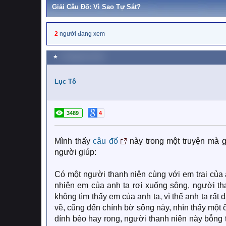
Giải Câu Đố: Vì Sao Tự Sát?
2
người đang xem
★
9 Tháng tám 2019
Lục Tô
3489
4
Mình thấy
câu đố
này trong một truyện mà g
người giúp:
Có một người thanh niên cùng với em trai của a
nhiên em của anh ta rơi xuống sông, người t
không tìm thấy em của anh ta, vì thế anh ta rất
về, cũng đến chính bờ sông này, nhìn thấy một
dính bèo hay rong, người thanh niên này bỗng th