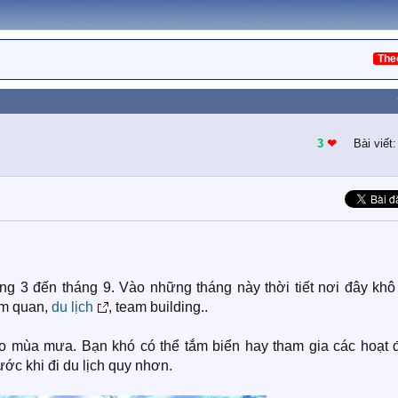
The
3
❤︎
Bài viết
ng 3 đến tháng 9. Vào những tháng này thời tiết nơi đây khô 
am quan,
du lịch
, team building..
o mùa mưa. Bạn khó có thể tắm biển hay tham gia các hoạt 
ước khi đi du lịch quy nhơn.