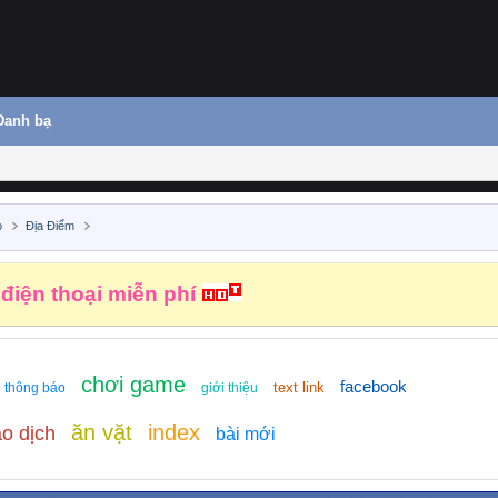
Danh bạ
o
Địa Điểm
 điện thoại miễn phí
chơi game
facebook
text link
thông báo
giới thiệu
ăn vặt
index
o dịch
bài mới