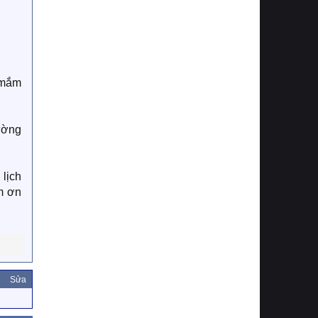
 mắm
ường
 lịch
m ơn
Sửa