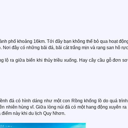
thành phố khoảng 16km. Tới đây bạn không thể bỏ qua hoạt độn
 Nơi đây có những bãi đá, bãi cát trắng mịn và rạng san hô rực
lộ ra giữa biển khi thủy triều xuống. Hay cây cầu gỗ đơn sơ
ềnh đá có hình dáng như một con Rồng khổng lồ do quá trình
ên nhiên hùng vĩ. Giữa lòng núi đá có một hang động xuyên ra
 điểm này khi du lịch Quy Nhơn.