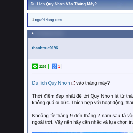
Du Lịch Quy Nhơn Vào Tháng Mấy?
1
người đang xem
★
20 Tháng tám 2020
thanhtruc0196
2266
1
Du lịch Quy Nhơn
vào tháng mấy?
Thời điểm đẹp nhất để tới Quy Nhơn là từ thá
không quá oi bức. Thích hợp với hoạt động, th
Khoảng từ tháng 9 đến tháng 2 năm sau là và
ngoài trời. Vậy nên hãy cân nhắc và lựa chọn tr