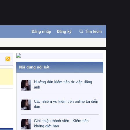
Đăng nhập
Đăng ký
Tìm kiếm
Nội dung nổi bật
Những nhiệm 
Hướng dẫn kiếm tiền từ việc đăng
ảnh
Các nhiệm vụ kiếm tiền online tại diễn
đàn
Giới thiệu thành viên - Kiếm tiền
không giới hạn