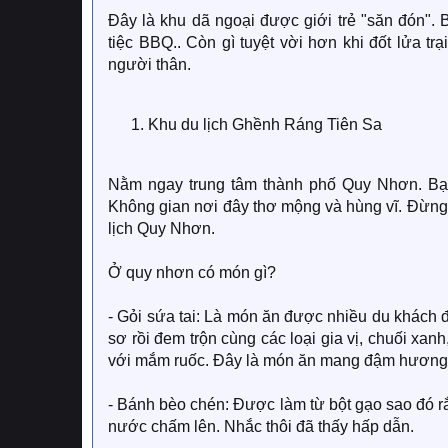
Đây là khu dã ngoại được giới trẻ "săn đón". B
tiệc BBQ.. Còn gì tuyệt vời hơn khi đốt lửa tr
người thân.
Khu du lịch Ghềnh Ráng Tiên Sa
Nằm ngay trung tâm thành phố Quy Nhơn. Bạ
Không gian nơi đây thơ mộng và hùng vĩ. Đừng
lịch Quy Nhơn.
Ở quy nhơn có món gì?
- Gỏi sứa tai: Là món ăn được nhiều du khách đ
sơ rồi đem trộn cùng các loại gia vị, chuối x
với mắm ruốc. Đây là món ăn mang đậm hương v
- Bánh bèo chén: Được làm từ bột gạo sao đó rắ
nước chấm lên. Nhắc thôi đã thấy hấp dẫn.