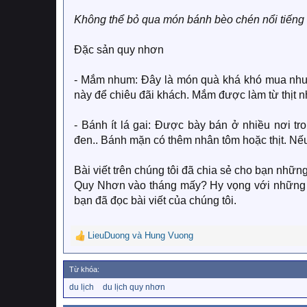
Không thể bỏ qua món bánh bèo chén nổi tiếng 
Đặc sản quy nhơn
- Mắm nhum: Đây là món quà khá khó mua như
này để chiêu đãi khách. Mắm được làm từ thịt n
- Bánh ít lá gai: Được bày bán ở nhiều nơi t
đen.. Bánh mặn có thêm nhân tôm hoặc thịt. Nế
Bài viết trên chúng tôi đã chia sẻ cho bạn nhữn
Quy Nhơn vào tháng mấy? Hy vọng với những th
bạn đã đọc bài viết của chúng tôi.
LieuDuong
và
Hung Vuong
R
e
a
Từ khóa:
c
T
du lịch
du lịch quy nhơn
t
ừ
i
k