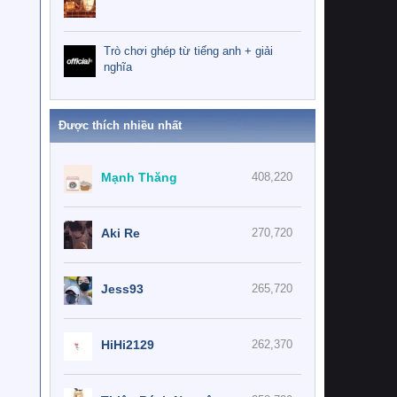
Trò chơi ghép từ tiếng anh + giải
nghĩa
Được thích nhiều nhất
Mạnh Thăng
408,220
Aki Re
270,720
Jess93
265,720
HiHi2129
262,370