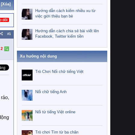
[Xóa]
Hướng dẫn cách kiếm nhiều xu từ
việc giới thiệu bạn bè
o dõi
Hướng dẫn cách chia sẻ bài viết lên
#1
Facebook, Twitter kiếm tiền
:
2
Xu hướng nội dung
Trò Chơi Nối chữ tiếng Việt
Nối chữ tiếng Anh
ráo,
Nối từ tiếng Việt online
động
Trò chơi Tìm từ ba chân