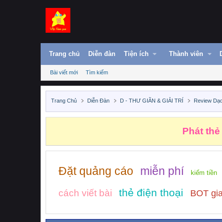
Trang chủ
Diễn đàn
Tiện ích
Thành viên
Bài viết mới
Tìm kiếm
Trang Chủ
Diễn Đàn
D - THƯ GIÃN & GIẢI TRÍ
Review Dạ
Phát thẻ
Đặt quảng cáo
miễn phí
kiếm tiền
thẻ điện thoại
cách viết bài
BOT gia