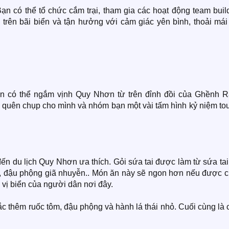
ạn có thể tổ chức cắm trại, tham gia các hoạt động team buil
ại trên bãi biển và tận hưởng với cảm giác yên bình, thoải má
n có thể ngắm vịnh Quy Nhơn từ trên đỉnh đồi của Ghềnh R
 quên chụp cho mình và nhóm bạn một vài tấm hình kỷ niệm tou
ến du lịch Quy Nhơn ưa thích. Gỏi sứa tai được làm từ sứa ta
anh, đậu phộng giã nhuyễn.. Món ăn này sẽ ngon hơn nếu được 
ị biển của người dân nơi đây.
c thêm ruốc tôm, đậu phộng và hành lá thái nhỏ. Cuối cùng là