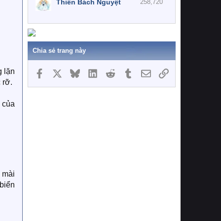
Thiên Bách Nguyệt
258,720
Chia sẻ trang này
g lặn
Facebook
X
Bluesky
LinkedIn
Reddit
Tumblr
Email
Link
 rỡ.
 của
 mài
 biển