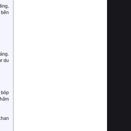
ding,
i bên
áng.
r du
i bóp
chấm
 chan