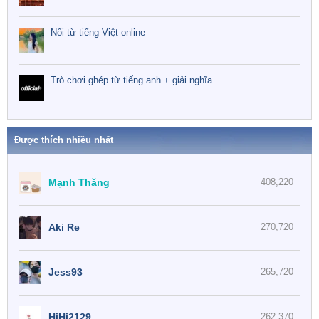
Nối từ tiếng Việt online
Trò chơi ghép từ tiếng anh + giải nghĩa
Được thích nhiều nhất
Mạnh Thăng
408,220
Aki Re
270,720
Jess93
265,720
HiHi2129
262,370