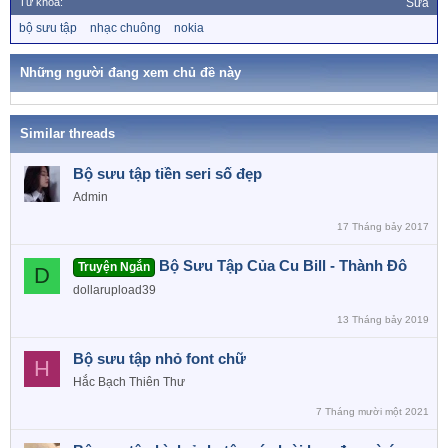
Từ khóa:
Sửa
c
T
bộ sưu tập
nhạc chuông
nokia
t
ừ
i
k
o
h
Những người đang xem chủ đề này
n
ó
a
s
:
Similar threads
Bộ sưu tập tiền seri số đẹp
Admin
17 Tháng bảy 2017
Bộ Sưu Tập Của Cu Bill - Thành Đô
Truyện Ngắn
D
dollarupload39
13 Tháng bảy 2019
Bộ sưu tập nhỏ font chữ
H
Hắc Bạch Thiên Thư
7 Tháng mười một 2021