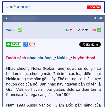
1
người đang xem
Theo dõi
★
9 Tháng mười hai 2018
#1
Wall-E
1,646
❤︎
Bài viết:
1934
26041
1,429
Danh sách
nhạc chuông
Nokia
huyền thoại​
Nhạc chuông Nokia (Nokia Tune) được sử dụng hầu
hết làm nhạc chuông mặc định trên các loại điện thoại
Nokia trong các năm gần đây. Thế nhưng ít ai biết được
nguồn gốc của nó. Bản nhạc này nguyên bản có tên là
Gran Vals do huyền thoại guitars Solo cổ điển tên là
Francisco Tárrega sáng tác năm 1902.
Năm 1993 Anssi Vanjoki, Giám Đốc bán hàng của