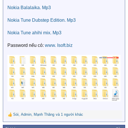
Nokia Balalaika. Mp3
Nokia Tune Dubstep Edition. Mp3
Nokia Tune ahihi mix. Mp3
Password nếu có:
www. Isoft.biz
Sói
,
Admin
,
Mạnh Thăng
và 1 người khác
R
e
a