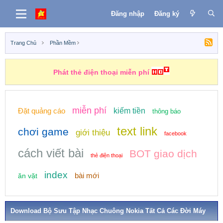
Đăng nhập
Đăng ký
Trang Chủ
Phần Mềm
Phát thẻ điện thoại miễn phí
miễn phí
Đặt quảng cáo
kiếm tiền
thông báo
text link
chơi game
giới thiệu
facebook
cách viết bài
BOT giao dịch
thẻ điện thoại
index
bài mới
ăn vặt
Download Bộ Sưu Tập Nhạc Chuông Nokia Tất Cả Các Đời Máy