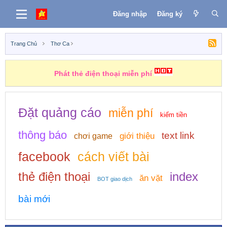
Đăng nhập
Đăng ký
Trang Chủ
Thơ Ca
Phát thẻ điện thoại miễn phí
Đặt quảng cáo
miễn phí
kiếm tiền
thông báo
text link
giới thiệu
chơi game
facebook
cách viết bài
thẻ điện thoại
index
ăn vặt
BOT giao dịch
bài mới