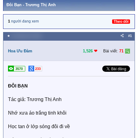
Đôi Bạn - Trương Thị Anh
1
người đang xem
Theo dõi
★
20 Tháng chín 2018
#1
Hoa Ưu Đàm
1,526
❤︎
Bài viết:
71
3570
233
ĐÔI BẠN
Tác giả: Trương Thị Anh
Nhớ xưa áo trắng tinh khôi
Học tan ở lớp sóng đôi đi về