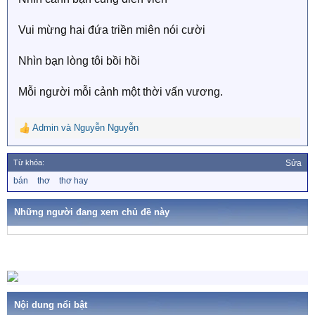
Vui mừng hai đứa triền miên nói cười
Nhìn bạn lòng tôi bồi hồi
Mỗi người mỗi cảnh một thời vấn vương.
Admin
và
Nguyễn Nguyễn
R
e
a
Từ khóa:
Sửa
c
T
bán
thơ
thơ hay
t
ừ
i
k
o
h
Những người đang xem chủ đề này
n
ó
a
s
:
Nội dung nổi bật