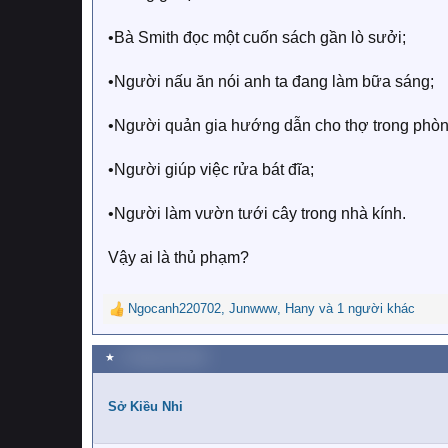
•Bà Smith đọc một cuốn sách gần lò sưởi;
•Người nấu ăn nói anh ta đang làm bữa sáng;
•Người quản gia hướng dẫn cho thợ trong phòn
•Người giúp việc rửa bát đĩa;
•Người làm vườn tưới cây trong nhà kính.
Vậy ai là thủ phạm?
Ngocanh220702
,
Junwww
,
Hany
và 1 người khác
R
e
a
★
1 Tháng một 2019
c
t
i
Sở Kiều Nhi
o
n