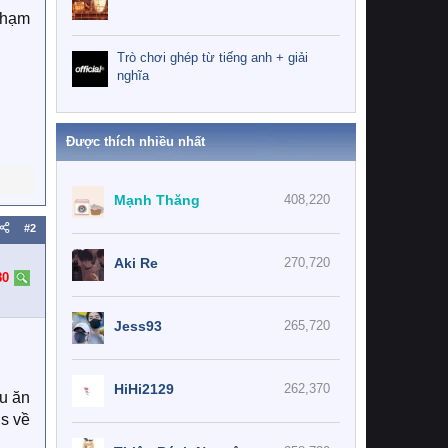
phạm
Trò chơi ghép từ tiếng anh + giải
nghĩa
Được thích nhiều nhất
Mạnh Thăng
408,220
#2
Aki Re
270,720
80
Jess93
265,720
HiHi2129
262,370
ấu ăn
ns về