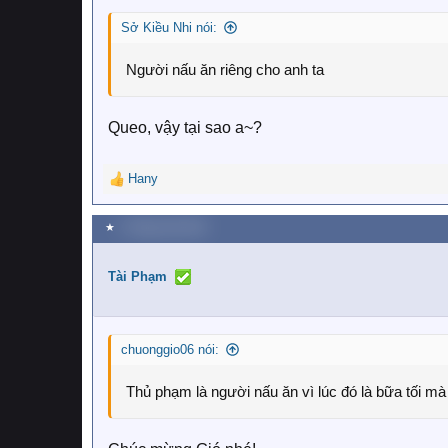
s
:
Sở Kiều Nhi nói:
Người nấu ăn riêng cho anh ta
Queo, vậy tại sao a~?
Hany
R
e
a
★
1 Tháng một 2019
c
t
i
Tài Phạm
o
n
s
:
chuonggio06 nói:
Thủ phạm là người nấu ăn vì lúc đó là bữa tối mà 