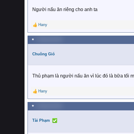
s
:
Người nấu ăn riêng cho anh ta
Hany
R
e
a
★
1 Tháng một 2019
c
t
i
Chuông Gió
o
n
s
:
Thủ phạm là người nấu ăn vì lúc đó là bữa tối m
Hany
R
e
a
★
1 Tháng một 2019
c
t
i
Tài Phạm
o
n