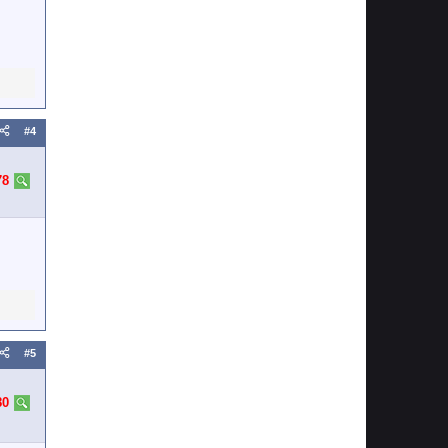
#4
78
#5
80