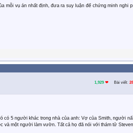
ủa mỗi vụ án nhất định, đưa ra suy luận để chứng minh nghi 
1,929
❤︎
Bài viết:
2
 đó có 5 người khác trong nhà của anh: Vợ của Smith, người n
ệc và một người làm vườn. Tất cả họ đã nói với thám tử Steve