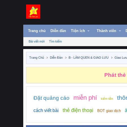
Trang chủ
Diễn đàn
Tiện ích
Thành viên
Bài viết mới
Tìm kiếm
Trang Chủ
Diễn Đàn
B - LÀM QUEN & GIAO LƯU
Giao Lưu
Phát thẻ
miễn phí
thô
Đặt quảng cáo
kiếm tiền
thẻ điện thoại
ă
cách viết bài
BOT giao dịch