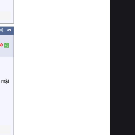
#9
80
 mật