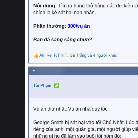
Nội dung:
Tìm ra hung thủ bằng các dữ kiện c
chính là kẻ sát hại nạn nhân.
Phần thưởng:
300/vụ án
Bạn đã sẵng sàng chưa?
Aki Re
,
P.T.N.T
,
Gà Trống
và 4 người khác
R
e
a
★
1 Tháng một 2019
c
t
i
Tài Phạm
o
n
s
:
Vụ án thứ nhất: Vụ án nhà quý tộc
George Smith bị sát hại vào tối Chủ Nhật. Lúc
riêng của anh, một quản gia, một người giúp vi
những gì họ đã làm vào buổi tối hôm đó: