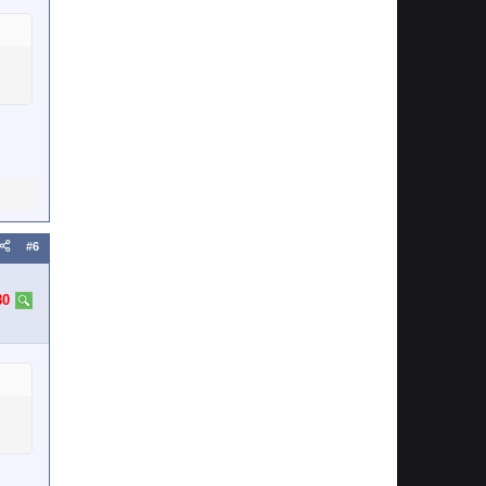
#6
80