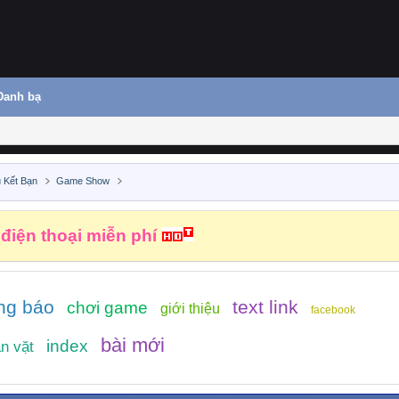
Danh bạ
 Kết Bạn
Game Show
 điện thoại miễn phí
ng báo
text link
chơi game
giới thiệu
facebook
bài mới
index
n vặt