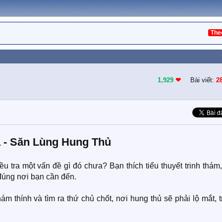
The
1,929
❤︎
Bài viết:
2
a - Săn Lùng Hung Thủ
ều tra một vấn đề gì đó chưa? Bạn thích tiểu thuyết trinh thám
đúng nơi bạn cần đến.
hám thính và tìm ra thứ chủ chốt, nơi hung thủ sẽ phải lộ mắt, 