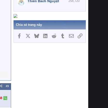
Thiên Bách Nguyệt
258,720
Chia sẻ trang này
Facebook
X
Bluesky
LinkedIn
Reddit
Tumblr
Email
Link
#3
38