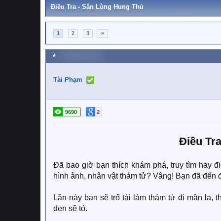
Điều Tra - Săn Lùng Hung Thủ
1
2
3
»
★
1 Tháng một 2019
Tài Phạm
9690
2
Điều Tr
Đã bao giờ bạn thích khám phá, truy tìm hay đi
hình ảnh, nhân vật thám tử? Vâng! Bạn đã đến 
Lần này bạn sẽ trổ tài làm thám tử đi mần la, t
đen sẽ tỏ.