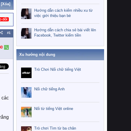
[Xóa]
Hướng dẫn cách kiếm nhiều xu từ
việc giới thiệu bạn bè
o dõi
Hướng dẫn cách chia sẻ bài viết lên
#1
Facebook, Twitter kiếm tiền
80
Xu hướng nội dung
Trò Chơi Nối chữ tiếng Việt
Nối chữ tiếng Anh
, các
Nối từ tiếng Việt online
trắng
Trò chơi Tìm từ ba chân