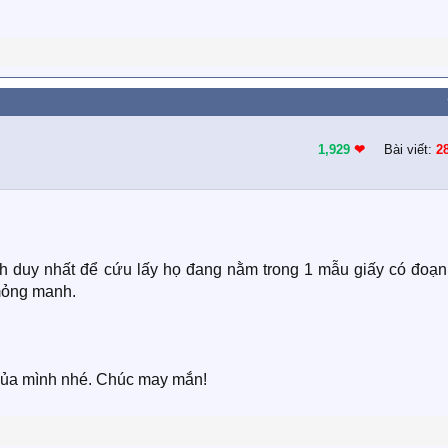
1,929
❤︎
Bài viết:
2
ch duy nhất để cứu lấy họ đang nằm trong 1 mẫu giấy có đoạn
 mỏng manh.
n của mình nhé. Chúc may mắn!