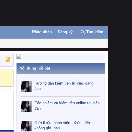
Đăng nhập
Đăng ký
Tìm kiếm
Nội dung nổi bật
Những nhiệm 
Hướng dẫn kiếm tiền từ việc đăng
ảnh
Các nhiệm vụ kiếm tiền online tại diễn
đàn
Giới thiệu thành viên - Kiếm tiền
không giới hạn