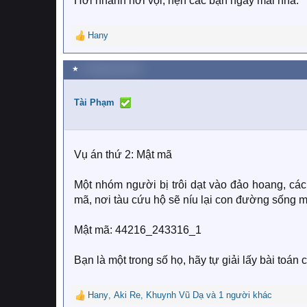
Hơi nhanh hơi vội, hẹn các bạn ngày mai nha.
Hany
R
e
a
★
2 Tháng một 2019
c
t
i
Tài Phạm
o
n
s
:
Vụ án thứ 2: Mật mã
Một nhóm người bị trôi dạt vào đảo hoang, cá
mã, nơi tàu cứu hộ sẽ níu lại con đường sống
Mật mã: 44216_243316_1
Bạn là một trong số họ, hãy tự giải lấy bài toá
Hany
,
Aki Re
,
Khuynh Vũ Dạ
và 1 người khác
R