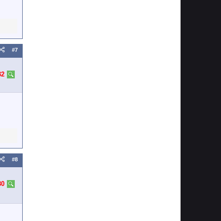
#7
32
#8
80