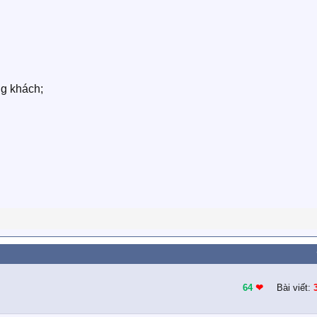
g khách;
64
❤︎
Bài viết: