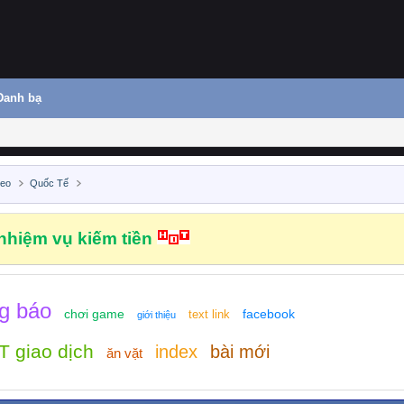
Danh bạ
deo
Quốc Tế
hiệm vụ kiếm tiền
g báo
chơi game
facebook
text link
giới thiệu
 giao dịch
index
bài mới
ăn vặt