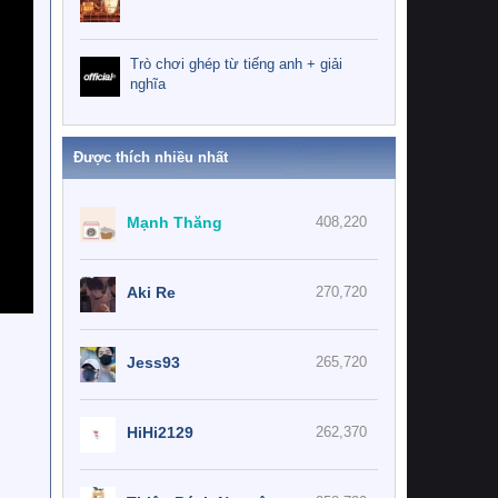
Trò chơi ghép từ tiếng anh + giải
nghĩa
Được thích nhiều nhất
Mạnh Thăng
408,220
Aki Re
270,720
Jess93
265,720
HiHi2129
262,370