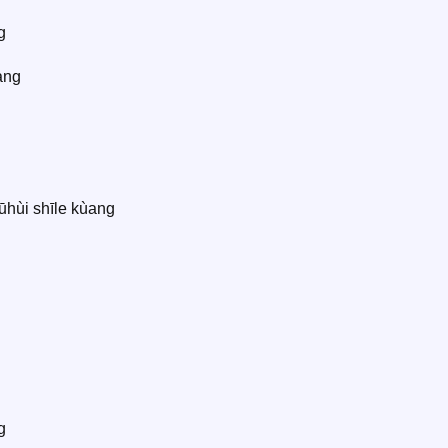
g
àng
ūhùi shīle kùang
g