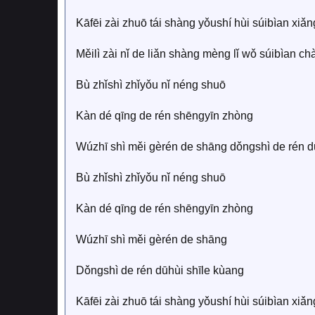
Kāfēi zài zhuō tái shàng yǒushí hùi súibìan xiǎn
Měilì zài nǐ de liǎn shàng mèng lǐ wǒ súibìan ch
Bù zhǐshì zhǐyǒu nǐ néng shuō
Kàn dé qīng de rén shēngyīn zhòng
Wúzhī shì měi gèrén de shāng dǒngshì de rén d
Bù zhǐshì zhǐyǒu nǐ néng shuō
Kàn dé qīng de rén shēngyīn zhòng
Wúzhī shì měi gèrén de shāng
Dǒngshì de rén dūhùi shīle kùang
Kāfēi zài zhuō tái shàng yǒushí hùi súibìan xiǎn