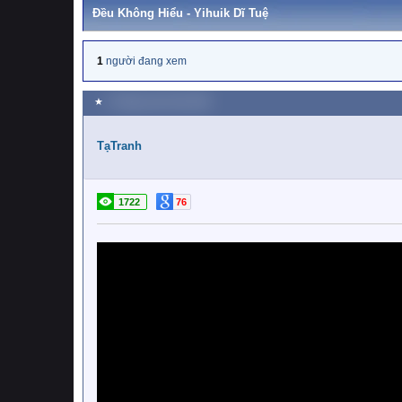
Đều Không Hiểu - Yihuik Dĩ Tuệ
1
người đang xem
★
4 Tháng mười một 2025
TạTranh
1722
76