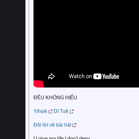
ĐỀU KHÔNG HIỂU
Yihuik
Dĩ Tuệ
Đôi lời về bài hát
U give ma life I don't deny