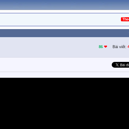
The
86
❤︎
Bài viết: