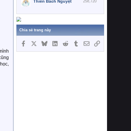
Thiên Bách Nguyệt
258,720
Chia sẻ trang này
Facebook
X
Bluesky
LinkedIn
Reddit
Tumblr
Email
Link
 mình
cũng
 học,