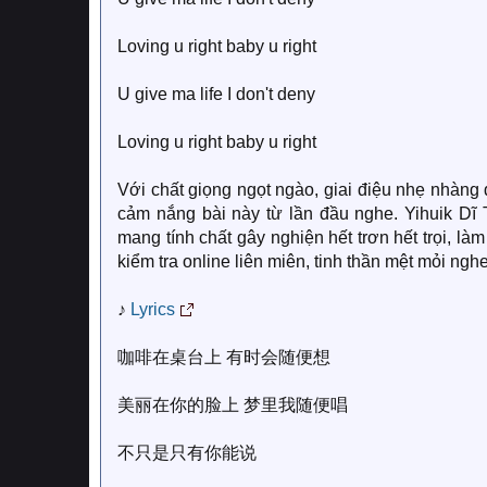
Loving u right baby u right
U give ma life I don't deny
Loving u right baby u right
Với chất giọng ngọt ngào, giai điệu nhẹ nhàng
cảm nắng bài này từ lần đầu nghe. Yihuik Dĩ
mang tính chất gây nghiện hết trơn hết trọi, l
kiểm tra online liên miên, tinh thần mệt mỏi ngh
♪
Lyrics
咖啡在桌台上 有时会随便想
美丽在你的脸上 梦里我随便唱
不只是只有你能说