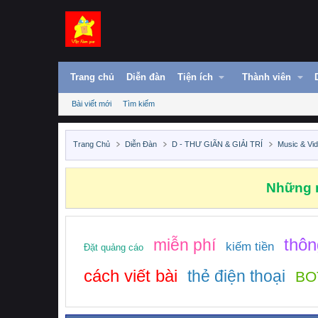
Trang chủ
Diễn đàn
Tiện ích
Thành viên
Bài viết mới
Tìm kiếm
Trang Chủ
Diễn Đàn
D - THƯ GIÃN & GIẢI TRÍ
Music & Vi
Những n
thôn
miễn phí
kiếm tiền
Đặt quảng cáo
cách viết bài
thẻ điện thoại
BOT