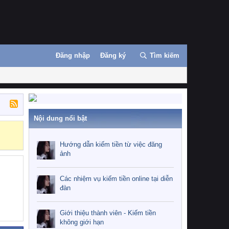
Đăng nhập
Đăng ký
Tìm kiếm
Nội dung nổi bật
Hướng dẫn kiế
Hướng dẫn kiếm tiền từ việc đăng
ảnh
Các nhiệm vụ kiếm tiền online tại diễn
đàn
Giới thiệu thành viên - Kiếm tiền
không giới hạn