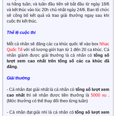
ra hằng tuần, và tuần đầu tiên sẽ bắt đầu từ ngày 18/6
và kết thúc vào lúc 20h chủ nhật ngày 24/6. Ban tổ chức
sẽ công bố kết quả và trao giải thưởng ngay sau khi
cuộc thi kết thúc.
Thể lệ cuộc thi
Mỗi cá nhân sẽ đăng các ca khúc quốc tế vào box
Nhạc
Quốc Tế
với số lượng giới hạn từ 1 đến 20 ca khúc. Cá
nhân giành được giải thưởng là cá nhân có
tổng số
lượt xem cao nhất trên tổng số các ca khúc đã
đăng.
Giải thưởng
- Cá nhân đạt giải nhất là cá nhân có
tổng số lượt xem
cao nhất
thì sẽ nhận được tiền thưởng là
5000 xu
.
(Mức thưởng có thể thay đổi theo từng tuần)
- Cá nhân đạt giải nhì là cá nhân có
tổng số lượt xem