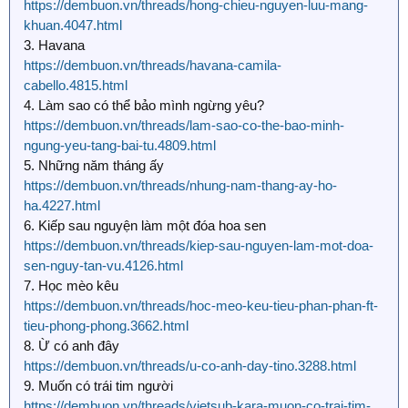
và kết thúc vào lúc 20h chủ nhật ngày 24/6. Ban tổ
https://dembuon.vn/threads/hong-chieu-nguyen-luu-mang-
chức sẽ công bố kết quả và trao giải thưởng ngay sau
khuan.4047.html
khi cuộc thi kết thúc.
3. Havana
https://dembuon.vn/threads/havana-camila-
Thể lệ cuộc thi
cabello.4815.html
4. Làm sao có thể bảo mình ngừng yêu?
Mỗi cá nhân sẽ đăng các ca khúc quốc tế vào box
https://dembuon.vn/threads/lam-sao-co-the-bao-minh-
Nhạc Quốc Tế
với số lượng giới hạn từ 1 đến 20 ca
ngung-yeu-tang-bai-tu.4809.html
khúc. Cá nhân giành được giải thưởng là cá nhân có
5. Những năm tháng ấy
tổng số lượt xem cao nhất trên tổng số các ca khúc
https://dembuon.vn/threads/nhung-nam-thang-ay-ho-
đã đăng.
ha.4227.html
6. Kiếp sau nguyện làm một đóa hoa sen
Giải thưởng
https://dembuon.vn/threads/kiep-sau-nguyen-lam-mot-doa-
sen-nguy-tan-vu.4126.html
- Cá nhân đạt giải nhất là cá nhân có
tổng số lượt xem
7. Học mèo kêu
cao nhất
thì sẽ nhận được tiền thưởng là
5000 xu
.
https://dembuon.vn/threads/hoc-meo-keu-tieu-phan-phan-ft-
(Mức thưởng có thể thay đổi theo từng tuần)
tieu-phong-phong.3662.html
8. Ừ có anh đây
- Cá nhân đạt giải nhì là cá nhân có
tổng số lượt xem
https://dembuon.vn/threads/u-co-anh-day-tino.3288.html
đứng thứ 2
, sẽ được nhận tiền thưởng trị giá
2000 xu
.
9. Muốn có trái tim người
Lưu ý:
https://dembuon.vn/threads/vietsub-kara-muon-co-trai-tim-