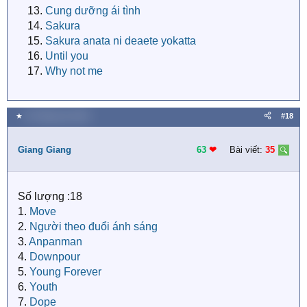
Cung dưỡng ái tình
Sakura
Sakura anata ni deaete yokatta
Until you
Why not me
★
23 Tháng sáu 2018
#18
Giang Giang
63
❤︎
Bài viết:
35
Số lượng :18
1.
Move
2.
Người theo đuổi ánh sáng
3.
Anpanman
4.
Downpour
5.
Young Forever
6.
Youth
7.
Dope