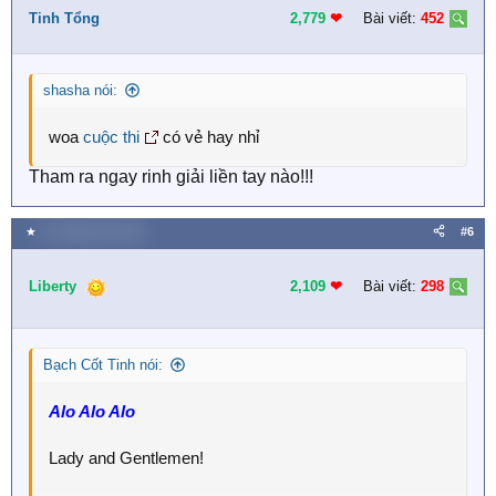
Tinh Tổng
2,779
❤︎
Bài viết:
452
shasha nói:
woa
cuộc thi
có vẻ hay nhỉ
Tham ra ngay rinh giải liền tay nào!!!
★
19 Tháng sáu 2018
#6
Liberty
2,109
❤︎
Bài viết:
298
Bạch Cốt Tinh nói:
Alo Alo Alo
Lady and Gentlemen!