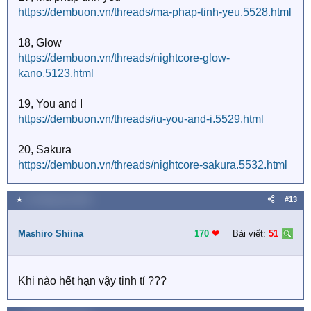
https://dembuon.vn/threads/ma-phap-tinh-yeu.5528.html
18, Glow
https://dembuon.vn/threads/nightcore-glow-
kano.5123.html
19, You and I
https://dembuon.vn/threads/iu-you-and-i.5529.html
20, Sakura
https://dembuon.vn/threads/nightcore-sakura.5532.html
★
21 Tháng sáu 2018
#13
Mashiro Shiina
170
❤︎
Bài viết:
51
Khi nào hết hạn vậy tinh tỉ ???