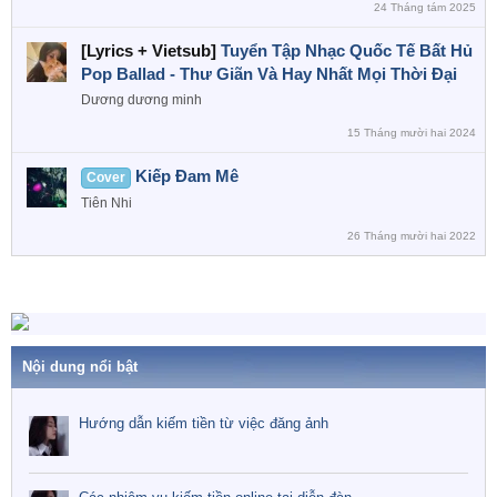
24 Tháng tám 2025
l
ê
[Lyrics + Vietsub]
Tuyển Tập Nhạc Quốc Tế Bất Hủ
n
Pop Ballad - Thư Giãn Và Hay Nhất Mọi Thời Đại
c
Dương dương minh
a
o
15 Tháng mười hai 2024
Kiếp Đam Mê
Cover
Tiên Nhi
26 Tháng mười hai 2022
Nội dung nổi bật
Hướng dẫn kiếm tiền từ việc đăng ảnh