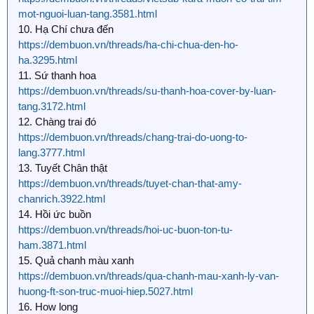
mot-nguoi-luan-tang.3581.html
- Các bài hát được đăng không được trùng lặp với bài
10. Hạ Chí chưa đến
hát đã được đăng trước đó.
https://dembuon.vn/threads/ha-chi-chua-den-ho-
ha.3295.html
- Nội dung lành mạnh, không gây phản cảm.
11. Sứ thanh hoa
https://dembuon.vn/threads/su-thanh-hoa-cover-by-luan-
- Số lượng đăng không quá 20 ca khúc.
tang.3172.html
12. Chàng trai đó
- Bài đăng phải đính kèm tên bài hát (Lyric).
https://dembuon.vn/threads/chang-trai-do-uong-to-
lang.3777.html
- Xem hướng dẫn đăng video tại đây:
13. Tuyết Chân thật
https://dembuon.vn/threads/huong-dan-cach-chen-
https://dembuon.vn/threads/tuyet-chan-that-amy-
video-vao-bai-viet.2823.html
chanrich.3922.html
14. Hồi ức buồn
- Cá nhân trước thời hạn cuộc thi kết thúc yêu cầu
báo
https://dembuon.vn/threads/hoi-uc-buon-ton-tu-
cáo
số lượng bài và tên ca khúc đăng bằng cách ghi số
ham.3871.html
lượng bài đăng kèm dẫn link vào phần trả lời của topic
15. Quả chanh màu xanh
này. Nếu không, cá nhân đó sẽ không được trao tặng
https://dembuon.vn/threads/qua-chanh-mau-xanh-ly-van-
giải thưởng.
huong-ft-son-truc-muoi-hiep.5027.html
16. How long
Còn chần chờ gì nữa mà không nhanh tay tham gia và