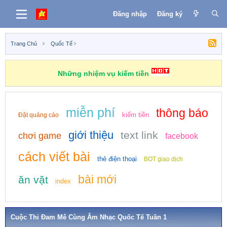
Đăng nhập
Đăng ký
Trang Chủ
Quốc Tế
Những nhiệm vụ kiếm tiền
miễn phí
thông báo
kiếm tiền
Đặt quảng cáo
giới thiệu
text link
chơi game
facebook
cách viết bài
thẻ điện thoại
BOT giao dịch
bài mới
ăn vặt
index
Cuộc Thi Đam Mê Cùng Âm Nhạc Quốc Tế Tuần 1