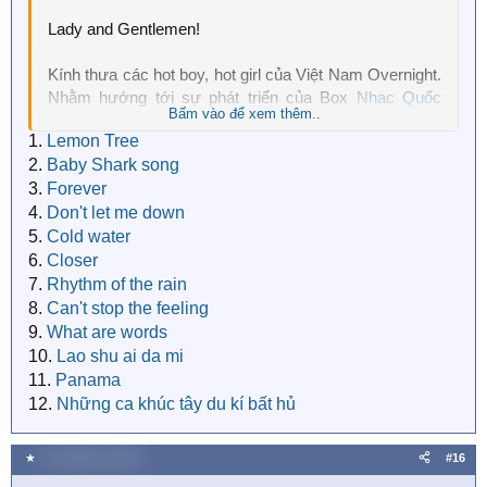
Lady and Gentlemen!
Kính thưa các hot boy, hot girl của Việt Nam Overnight.
Nhằm hướng tới sự phát triển của Box
Nhạc Quốc
Bấm vào để xem thêm..
tế
và diễn đàn VNO cũng như tìm cho được sự đồng
1.
Lemon Tree
điệu về tâm hồn, Mod của Box
Music Online
quyết định
2.
Baby Shark song
tổ chức
cuộc thi
lần đầu tiên với tên gọi “
Đam Mê
3.
Forever
Cùng
Âm Nhạc
Quốc Tế
”. Cuộc thi sẽ được diễn
ra hằng tuần, và tuần đầu tiên sẽ bắt đầu từ ngày 18/6
4.
Don't let me down
và kết thúc vào lúc 20h chủ nhật ngày 24/6. Ban tổ
5.
Cold water
chức sẽ công bố kết quả và trao giải thưởng ngay sau
6.
Closer
khi cuộc thi kết thúc.
7.
Rhythm of the rain
8.
Can't stop the feeling
Thể lệ cuộc thi
9.
What are words
10.
Lao shu ai da mi
Mỗi cá nhân sẽ đăng các ca khúc quốc tế vào box
11.
Panama
Nhạc Quốc Tế
với số lượng giới hạn từ 1 đến 20 ca
12.
Những ca khúc tây du kí bất hủ
khúc. Cá nhân giành được giải thưởng là cá nhân có
tổng số lượt xem cao nhất trên tổng số các ca khúc
★
23 Tháng sáu 2018
#16
đã đăng.