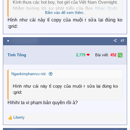
Kính thưa các hot boy, hot girl của Việt Nam Overnight.
Nhằm hướng tới sự phát triển của Box
Nhạc Quốc
Bấm vào để xem thêm..
tế
và diễn đàn VNO cũng như tìm cho được sự đồng
Hình như cái này tỉ copy của muội r sửa lại đúng ko
điệu về tâm hồn, Mod của Box
Music Online
quyết định
:grid:
tổ chức
cuộc thi
lần đầu tiên với tên gọi “
Đam Mê
Cùng
Âm Nhạc
Quốc Tế
”. Cuộc thi sẽ được diễn
ra hằng tuần, và tuần đầu tiên sẽ bắt đầu từ ngày 18/6
★
19 Tháng sáu 2018
#7
và kết thúc vào lúc 20h chủ nhật ngày 24/6. Ban tổ
chức sẽ công bố kết quả và trao giải thưởng ngay sau
Tinh Tổng
2,779
❤︎
Bài viết:
452
khi cuộc thi kết thúc.
Thể lệ cuộc thi
Ngankimphamvu nói:
Mỗi cá nhân sẽ đăng các ca khúc quốc tế vào box
Hình như cái này tỉ copy của muội r sửa lại đúng ko
Nhạc Quốc Tế
với số lượng giới hạn từ 1 đến 20 ca
:grid:
khúc. Cá nhân giành được giải thưởng là cá nhân có
tổng số lượt xem cao nhất trên tổng số các ca khúc
Hihihi ta vi phạm bản quyền rồi à?
đã đăng.
Liberty
Giải thưởng
R
e