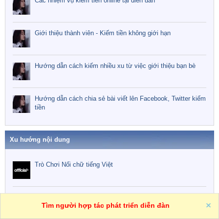
Các nhiệm vụ kiếm tiền online tại diễn đàn
Giới thiệu thành viên - Kiếm tiền không giới hạn
Hướng dẫn cách kiếm nhiều xu từ việc giới thiệu bạn bè
Hướng dẫn cách chia sẻ bài viết lên Facebook, Twitter kiếm
tiền
Xu hướng nội dung
Trò Chơi Nối chữ tiếng Việt
Nối chữ tiếng Anh
Tìm người hợp tác phát triển diễn đàn