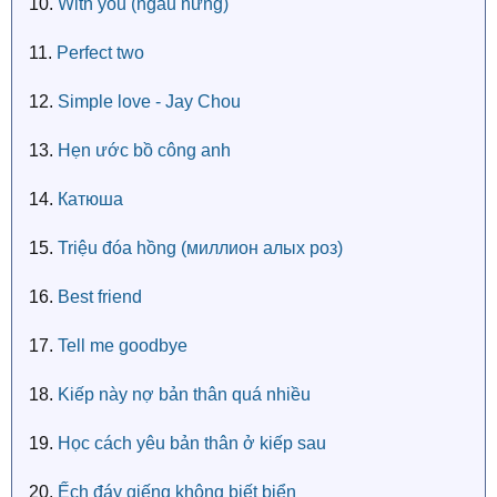
10.
With you (ngẫu hứng)
11.
Perfect two
12.
Simple love - Jay Chou
13.
Hẹn ước bồ công anh
14.
Катюша
15.
Triệu đóa hồng (миллион алых роз)
16.
Best friend
17.
Tell me goodbye
18.
Kiếp này nợ bản thân quá nhiều
19.
Học cách yêu bản thân ở kiếp sau
20.
Ếch đáy giếng không biết biển