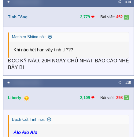
★
21 Tháng sáu 2018
#14
Tinh Tổng
2,779
❤︎
Bài viết:
452
Mashiro Shiina nói:
Khi nào hết hạn vậy tinh tỉ ???
ĐỌC KỸ NÀO. 20H NGÀY CHỦ NHẬT BÁO CÁO NHÉ
BÂY BI
★
23 Tháng sáu 2018
#15
Liberty
2,109
❤︎
Bài viết:
298
Bạch Cốt Tinh nói:
Alo Alo Alo