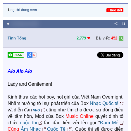
1
người đang xem
Theo dõi
★
18 Tháng sáu 2018
#1
Tinh Tổng
2,779
❤︎
Bài viết:
452
8654
6
Alo Alo Alo
Lady and Gentlemen!
Kính thưa các hot boy, hot girl của Việt Nam Overnight.
Nhằm hướng tới sự phát triển của Box
Nhạc Quốc tế
và diễn đàn
cũng như tìm cho được sự đồng điệu
VNO
về tâm hồn, Mod của Box
Music Online
quyết định tổ
chức
cuộc thi
lần đầu tiên với tên gọi "
Đam Mê
Cùng
Âm Nhạc
Quốc Tế
". Cuộc thi sẽ được diễn